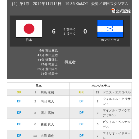
［1］第1節 2014年11月14日 19:35 KickOff 愛知／豊田スタジアム
公式記録
6
0
3
前半
0
3
後半
0
日本
ホンジュラス
9分 吉田麻也
41分 本田圭佑
44分 遠藤保仁
得点者
47分 乾貴士
69分 豊田陽平
74分 乾貴士
日本
ホンジュラス
GK
1
川島 永嗣
GK
22
ドニス・エスコベル
ウィルメル・クリサ
DF
2
内田 篤人
DF
2
ント
マイノル・フィゲロ
DF
3
酒井 高徳
DF
3
ア (Cap.)
ビクトル・ベルナル
DF
6
森重 真人
DF
5
デス
エミリオ・イサギー
DF
22
吉田 麻也
DF
7
レ