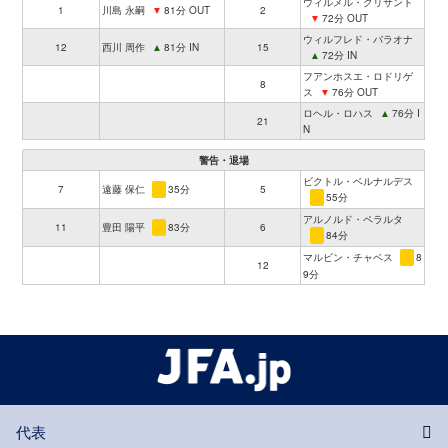
ウィルメル・クリサント
1
川島 永嗣
▼
81分 OUT
2
▼
72分 OUT
ウィルフレド・バラオナ
12
西川 周作
▲
81分 IN
15
▲
72分 IN
フアンホスエ・ロドリゲ
8
ス
▼
76分 OUT
ロヘル・ロハス
▲
76分 I
21
N
警告・退場
ビクトル・ベルナルデス
7
遠藤 保仁
35分
5
55分
アルノルド・ペラルタ
11
豊田 陽平
83分
6
84分
マルビン・チャベス
8
12
9分
代表