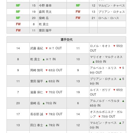
MF
15
今野 泰幸
MF
12
マルビン・チャベス
MF
19
森岡 亮太
FW
13
ブリアン・ロチェス
MF
20
柴崎 岳
FW
21
ロヘル・ロハス
FW
8
乾 貴士
FW
11
豊田 陽平
選手交代
ロメル・キオト
▼
55分
14
武藤 嘉紀
▼
ＨＴ OUT
11
OUT
マリイオ・マルティネス
8
乾 貴士
▲
ＨＴ IN
10
▲
55分 IN
アルベルト・エリス
▼
5
9
岡崎 慎司
▼
63分 OUT
9
9分 OUT
ブリアン・ロチェス
▲
5
11
豊田 陽平
▲
63分 IN
13
9分 IN
ルイス・ガリド
▼
65分
7
遠藤 保仁
▼
70分 OUT
19
OUT
アルノルド・ペラルタ
▲
20
柴崎 岳
▲
70分 IN
6
65分 IN
オスカルボニエク・ガル
17
長谷部 誠
▼
78分 OUT
14
シア
▼
70分 OUT
マルビン・チャベス
▲
7
13
田口 泰士
▲
78分 IN
12
0分 IN