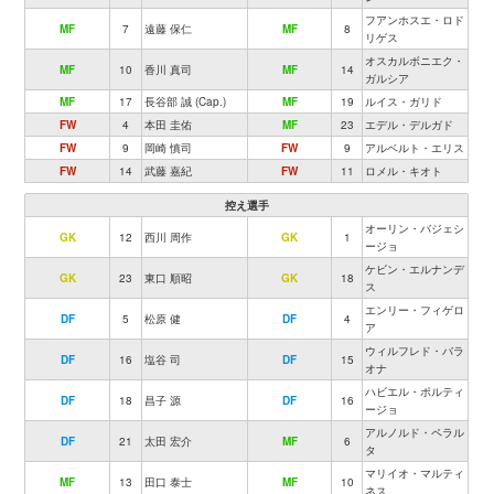
フアンホスエ・ロド
MF
7
遠藤 保仁
MF
8
リゲス
オスカルボニエク・
MF
10
香川 真司
MF
14
ガルシア
MF
17
長谷部 誠 (Cap.)
MF
19
ルイス・ガリド
FW
4
本田 圭佑
MF
23
エデル・デルガド
FW
9
岡崎 慎司
FW
9
アルベルト・エリス
FW
14
武藤 嘉紀
FW
11
ロメル・キオト
控え選手
オーリン・バジェシ
GK
12
西川 周作
GK
1
ージョ
ケビン・エルナンデ
GK
23
東口 順昭
GK
18
ス
エンリー・フィゲロ
DF
5
松原 健
DF
4
ア
ウィルフレド・バラ
DF
16
塩谷 司
DF
15
オナ
ハビエル・ポルティ
DF
18
昌子 源
DF
16
ージョ
アルノルド・ペラル
DF
21
太田 宏介
MF
6
タ
マリイオ・マルティ
MF
13
田口 泰士
MF
10
ネス