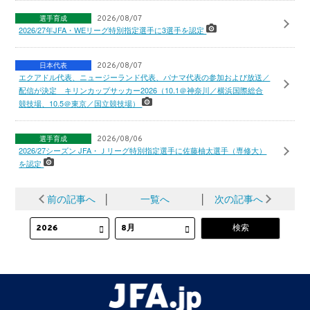
選手育成
2026/08/07
2026/27年JFA・WEリーグ特別指定選手に3選手を認定
日本代表
2026/08/07
エクアドル代表、ニュージーランド代表、パナマ代表の参加および放送／
配信が決定 キリンカップサッカー2026（10.1＠神奈川／横浜国際総合
競技場、10.5＠東京／国立競技場）
選手育成
2026/08/06
2026/27シーズン JFA・Ｊリーグ特別指定選手に佐藤柚太選手（専修大）
を認定
前の記事へ
│
一覧へ
│
次の記事へ