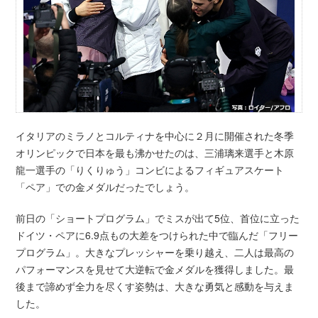
イタリアのミラノとコルティナを中心に２月に開催された冬季
オリンピックで日本を最も沸かせたのは、三浦璃来選手と木原
龍一選手の「りくりゅう」コンビによるフィギュアスケート
「ペア」での金メダルだったでしょう。
前日の「ショートプログラム」でミスが出て5位、首位に立った
ドイツ・ペアに6.9点もの大差をつけられた中で臨んだ「フリー
プログラム」。大きなプレッシャーを乗り越え、二人は最高の
パフォーマンスを見せて大逆転で金メダルを獲得しました。最
後まで諦めず全力を尽くす姿勢は、大きな勇気と感動を与えま
した。