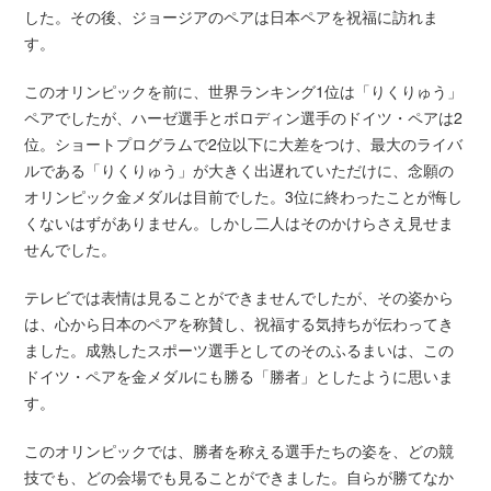
した。その後、ジョージアのペアは日本ペアを祝福に訪れま
す。
このオリンピックを前に、世界ランキング1位は「りくりゅう」
ペアでしたが、ハーゼ選手とボロディン選手のドイツ・ペアは2
位。ショートプログラムで2位以下に大差をつけ、最大のライバ
ルである「りくりゅう」が大きく出遅れていただけに、念願の
オリンピック金メダルは目前でした。3位に終わったことが悔し
くないはずがありません。しかし二人はそのかけらさえ見せま
せんでした。
テレビでは表情は見ることができませんでしたが、その姿から
は、心から日本のペアを称賛し、祝福する気持ちが伝わってき
ました。成熟したスポーツ選手としてのそのふるまいは、この
ドイツ・ペアを金メダルにも勝る「勝者」としたように思いま
す。
このオリンピックでは、勝者を称える選手たちの姿を、どの競
技でも、どの会場でも見ることができました。自らが勝てなか