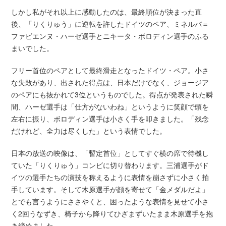
しかし私がそれ以上に感動したのは、最終順位が決まった直
後、「りくりゅう」に逆転を許したドイツのペア、ミネルバ＝
ファビエンヌ・ハーゼ選手とニキータ・ボロディン選手のふる
まいでした。
フリー首位のペアとして最終滑走となったドイツ・ペア。小さ
な失敗があり、出された得点は、日本だけでなく、ジョージア
のペアにも抜かれて3位というものでした。得点が発表された瞬
間、ハーゼ選手は「仕方がないわね」というように笑顔で頭を
左右に振り、ボロディン選手は小さく手を叩きました。「残念
だけれど、全力は尽くした」という表情でした。
日本の放送の映像は、「暫定首位」としてすぐ横の席で待機し
ていた「りくりゅう」コンビに切り替わります。三浦選手がド
イツの選手たちの演技を称えるように表情を崩さずに小さく拍
手しています。そして木原選手が顔を寄せて「金メダルだよ」
とでも言うようにささやくと、困ったような表情を見せて小さ
く2回うなずき、椅子から降りてひざまずいたまま木原選手を抱
き締めました。