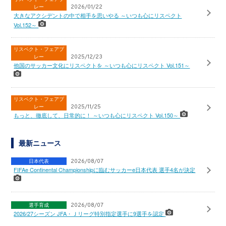
レー
2026/01/22
大きなアクシデントの中で相手を思いやる ～いつも心にリスペクト
Vol.152～
リスペクト・フェアプ
レー
2025/12/23
他国のサッカー文化にリスペクトを ～いつも心にリスペクト Vol.151～
リスペクト・フェアプ
レー
2025/11/25
もっと、徹底して、日常的に！ ～いつも心にリスペクト Vol.150～
最新ニュース
日本代表
2026/08/07
FIFAe Continental Championshipに臨むサッカーe日本代表 選手4名が決定
選手育成
2026/08/07
2026/27シーズン JFA・Ｊリーグ特別指定選手に9選手を認定