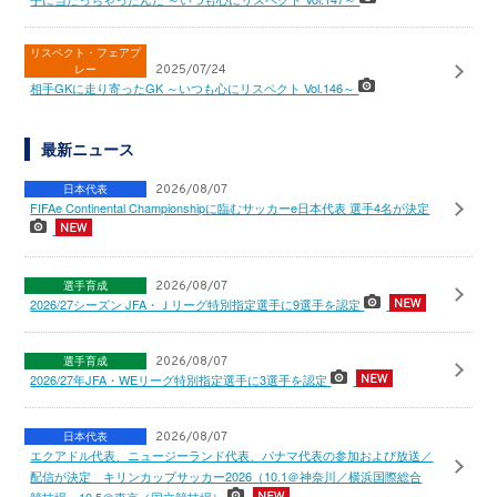
リスペクト・フェアプ
レー
2025/07/24
相手GKに走り寄ったGK ～いつも心にリスペクト Vol.146～
最新ニュース
日本代表
2026/08/07
FIFAe Continental Championshipに臨むサッカーe日本代表 選手4名が決定
選手育成
2026/08/07
2026/27シーズン JFA・Ｊリーグ特別指定選手に9選手を認定
選手育成
2026/08/07
2026/27年JFA・WEリーグ特別指定選手に3選手を認定
日本代表
2026/08/07
エクアドル代表、ニュージーランド代表、パナマ代表の参加および放送／
配信が決定 キリンカップサッカー2026（10.1＠神奈川／横浜国際総合
競技場、10.5＠東京／国立競技場）