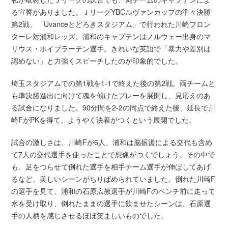
る宣誓がありました。ＪリーグYBCルヴァンカップの準々決勝
第2戦、「Uvanceとどろきスタジアム」で行われた川崎フロン
ターレ対浦和レッズ。浦和のキャプテンはノルウェー出身のマ
リウス・ホイブラーテン選手。きれいな英語で「暴力や差別は
認めない」と力強くスピーチしたのが印象的でした。
埼玉スタジアムでの第1戦を1-1で終えた後の第2戦。両チームと
も準決勝進出に向けて魂を傾けたプレーを展開し、見応えのあ
る試合になりました。90分間を2-2の同点で終えた後、延長で川
崎FがPKを得て、ようやく決着がつくという展開でした。
試合の激しさは、川崎Fが6人、浦和は脳振盪による交代も含め
て7人の交代選手を使ったことで想像がつくでしょう。その中で
も、足をつらせて倒れた選手を相手チーム選手が伸ばしてあげ
るなど、美しいシーンがちりばめられていました。倒れた川崎F
の選手を見て、浦和の石原広教選手が川崎Fのベンチ前に走って
水を受け取り、倒れたままの選手に飲ませたシーンは、石原選
手の人柄を感じさせるほほ笑ましいものでした。