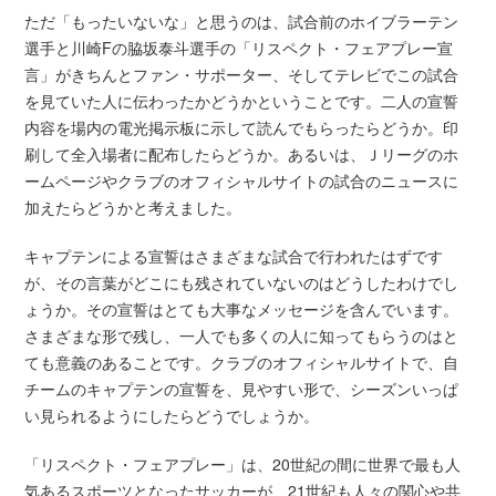
ただ「もったいないな」と思うのは、試合前のホイブラーテン
選手と川崎Fの脇坂泰斗選手の「リスペクト・フェアプレー宣
言」がきちんとファン・サポーター、そしてテレビでこの試合
を見ていた人に伝わったかどうかということです。二人の宣誓
内容を場内の電光掲示板に示して読んでもらったらどうか。印
刷して全入場者に配布したらどうか。あるいは、Ｊリーグのホ
ームページやクラブのオフィシャルサイトの試合のニュースに
加えたらどうかと考えました。
キャプテンによる宣誓はさまざまな試合で行われたはずです
が、その言葉がどこにも残されていないのはどうしたわけでし
ょうか。その宣誓はとても大事なメッセージを含んでいます。
さまざまな形で残し、一人でも多くの人に知ってもらうのはと
ても意義のあることです。クラブのオフィシャルサイトで、自
チームのキャプテンの宣誓を、見やすい形で、シーズンいっぱ
い見られるようにしたらどうでしょうか。
「リスペクト・フェアプレー」は、20世紀の間に世界で最も人
気あるスポーツとなったサッカーが、21世紀も人々の関心や共