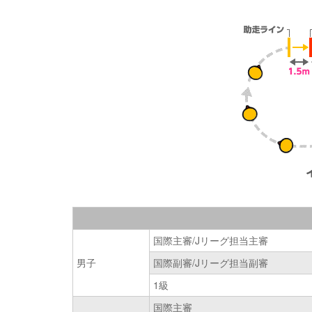
国際主審/Jリーグ担当主審
男子
国際副審/Jリーグ担当副審
1級
国際主審