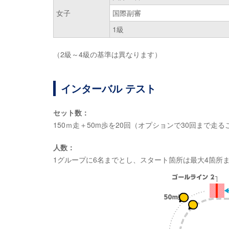
女子
国際副審
1級
（2級～4級の基準は異なります）
インターバル テスト
セット数：
150ｍ走＋50m歩を20回（オプションで30回まで走
人数：
1グループに6名までとし、スタート箇所は最大4箇所