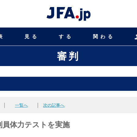
表
見る
する
関わる
審判
│
一覧へ
│
次の記事へ
審判員体力テストを実施