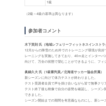
1級
（2級～4級の基準は異なります）
参加者コメント
木下英則 氏（地域レフェリーフィットネスインストラ
12月からの降雪のため外でのトレーニング環境が良
レーニングを実施してきており、40ｍ走とインター
向けて、万全の状態で望むことができるように、フィ
眞鍋久大 氏（1級審判員／北海道サッカー協会所属）
新シーズンに向けて体力テストが終わりました。
テスト受講者全員で声を掛け合いながら皆で無事クリ
テスト終了後も映像で自分の姿勢を確認し、シーズン
できました。
シーズン開始までの期間を有意義なものにし、新シー