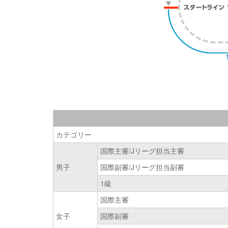
カテゴリー
国際主審/Jリーグ担当主審
男子
国際副審/Jリーグ担当副審
1級
国際主審
女子
国際副審