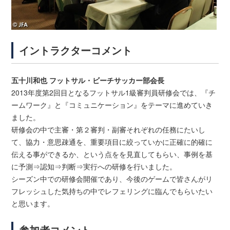
イントラクターコメント
五十川和也 フットサル・ビーチサッカー部会長
2013年度第2回目となるフットサル1級審判員研修会では、『チ
ームワーク』と『コミュニケーション』をテーマに進めていき
ました。
研修会の中で主審・第２審判・副審それぞれの任務にたいし
て、協力・意思疎通を、重要項目に絞っていかに正確に的確に
伝える事ができるか、という点をを見直してもらい、事例を基
に予測⇒認知⇒判断⇒実行への研修を行いました。
シーズン中での研修会開催であり、今後のゲームで皆さんがリ
フレッシュした気持ちの中でレフェリングに臨んでもらいたい
と思います。
参加者コメント