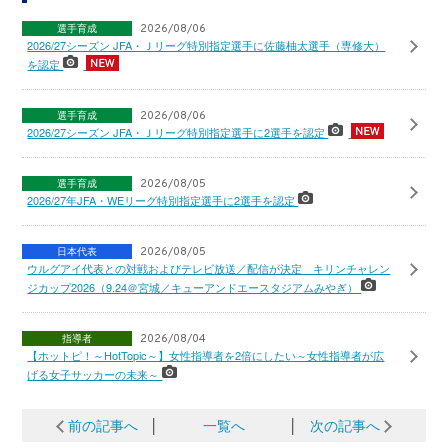
選手育成
2026/08/06
2026/27シーズン JFA・Ｊリーグ特別指定選手に佐藤柚太選手（専修大）
を認定
選手育成
2026/08/06
2026/27シーズン JFA・Ｊリーグ特別指定選手に2選手を認定
選手育成
2026/08/05
2026/27年JFA・WEリーグ特別指定選手に2選手を認定
日本代表
2026/08/05
ウルグアイ代表との対戦およびテレビ放送／配信が決定 キリンチャレン
ジカップ2026（9.24＠宮城／キューアンドエースタジアムみやぎ）
指導者
2026/08/04
【ホットピ！～HotTopic～】女性指導者を2倍にしたい～女性指導者が広
げる女子サッカーの未来～
前の記事へ
│
一覧へ
│
次の記事へ