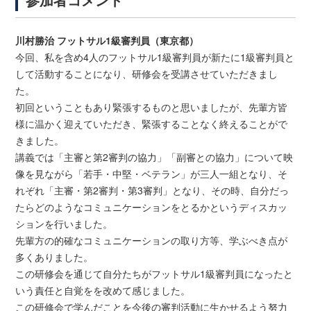
川村勝治 フットサル1級審判員（東京都）
今回、私を含め4人のフットサル1級審判員が新たに1級審判員と
して活動することになり、研修会を受講させていただきまし
た。
初回ということもあり緊張するものと思いましたが、先輩方皆
様に温かく迎えていただき、緊張することなく終えることがで
きました。
講義では「主審と第2審判の協力」「副審との協力」について映
像を見ながら「若手・中堅・ベテラン」が三人一組となり、そ
れぞれ「主審・第2審判・第3審判」となり、その時、自分だっ
たらどのようなコミュニケーションをとるかというディスカッ
ションを行いました。
先輩方の的確なコミュニケーションの取り方等、学ぶべき点が
多くありました。
この研修会を通じて自分たちがフットサル1級審判員になったと
いう責任と自覚をを改めて感じました。
この研修会で学んだことを今後の審判活動に生かせるよう努力