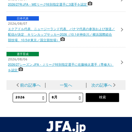
2026/27年JFA・WEリーグ特別指定選手に3選手を認定
日本代表
2026/08/07
エクアドル代表、ニュージーランド代表、パナマ代表の参加および放送／
配信が決定 キリンカップサッカー2026（10.1＠神奈川／横浜国際総合
競技場、10.5＠東京／国立競技場）
選手育成
2026/08/06
2026/27シーズン JFA・Ｊリーグ特別指定選手に佐藤柚太選手（専修大）
を認定
前の記事へ
│
一覧へ
│
次の記事へ