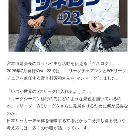
宮本恒靖会長のコラムや主な活動を伝える『ツネログ』。
2026年7月発行のvol.23では、ＪリーグチェアマンとWEリーグ
チェアを兼任する野々村芳和さんを“マンマーク”しました。
「いつか世界の5大リーグに入れるように」。
Ｊリーグシーズン移行の先にどのような景色を描いているの
か。Ｊリーグ、WEリーグをさらに発展させるために何が必要な
のか。
日本サッカー界全体を俯瞰する立場だからこそ持ち得る視点や
考え方には、多くの示唆が詰まっています。