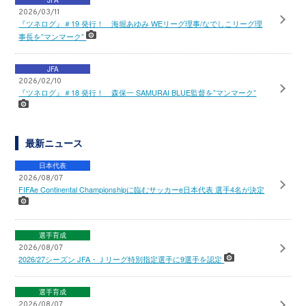
2026/03/11
『ツネログ』＃19 発行！ 海堀あゆみ WEリーグ理事/なでしこリーグ理
事長を”マンマーク”
JFA
2026/02/10
『ツネログ』＃18 発行！ 森保一 SAMURAI BLUE監督を”マンマーク”
最新ニュース
日本代表
2026/08/07
FIFAe Continental Championshipに臨むサッカーe日本代表 選手4名が決定
選手育成
2026/08/07
2026/27シーズン JFA・Ｊリーグ特別指定選手に9選手を認定
選手育成
2026/08/07