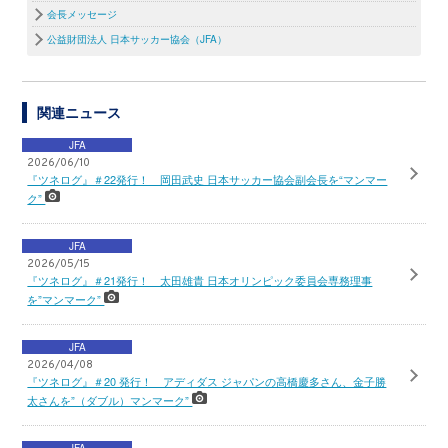
会長メッセージ
公益財団法人 日本サッカー協会（JFA）
関連ニュース
JFA
2026/06/10
『ツネログ』＃22発行！ 岡田武史 日本サッカー協会副会長を“マンマー
ク”
JFA
2026/05/15
『ツネログ』＃21発行！ 太田雄貴 日本オリンピック委員会専務理事
を”マンマーク”
JFA
2026/04/08
『ツネログ』＃20 発行！ アディダス ジャパンの高橋慶多さん、金子勝
太さんを”（ダブル）マンマーク”
JFA