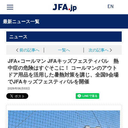
EN
最新ニュース一覧
ニュース
前の記事へ
│
一覧へ
│
次の記事へ
JFA×コールマン JFAキッズフェスティバル 熱
中症の危険はすぐそこに！ コールマンのアウト
ドア用品を活用した暑熱対策を講じ、全国9会場
でJFAキッズフェスティバルを開催
2026年06月03日