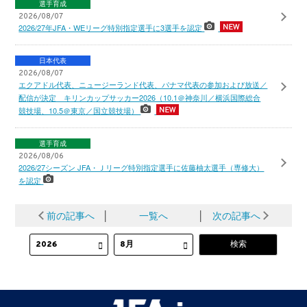
選手育成
2026/08/07
2026/27年JFA・WEリーグ特別指定選手に3選手を認定
日本代表
2026/08/07
エクアドル代表、ニュージーランド代表、パナマ代表の参加および放送／
配信が決定 キリンカップサッカー2026（10.1＠神奈川／横浜国際総合
競技場、10.5＠東京／国立競技場）
選手育成
2026/08/06
2026/27シーズン JFA・Ｊリーグ特別指定選手に佐藤柚太選手（専修大）
を認定
前の記事へ
│
一覧へ
│
次の記事へ