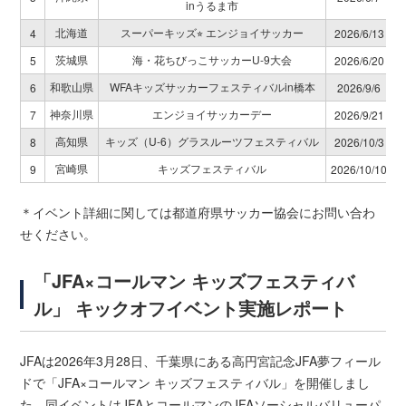
inうるま市
北海道
スーパーキッズ⭐︎ エンジョイサッカー
4
2026/6/13
茨城県
海・花ちびっこサッカーU-9大会
5
2026/6/20
和歌山県
WFAキッズサッカーフェスティバルin橋本
6
2026/9/6
神奈川県
エンジョイサッカーデー
7
2026/9/21
高知県
キッズ（U-6）グラスルーツフェスティバル
8
2026/10/3
宮崎県
キッズフェスティバル
9
2026/10/10
＊イベント詳細に関しては都道府県サッカー協会にお問い合わ
せください。
「JFA×コールマン キッズフェスティバ
ル」 キックオフイベント実施レポート
JFAは2026年3月28日、千葉県にある高円宮記念JFA夢フィール
ドで「JFA×コールマン キッズフェスティバル」を開催しまし
た。同イベントはJFAとコールマンのJFAソーシャルバリューパ