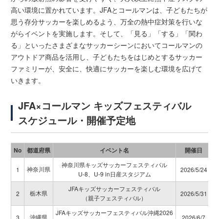
高い環境に置かれています。JFAとコールマンは、子どもたちが
思う存分サッカーを楽しめるよう、万全の熱中症対策を行いな
がらイベントを実施します。そして、「見る」「する」「関わ
る」といったさまざまなサッカーシーンにおいてコールマンの
アウトドア商品を活用し、子どもたちをはじめとするサッカー
ファミリーが、安全に、快適にサッカーを楽しむ環境を広げて
いきます。
JFA×コールマン キッズフェスティバル
スケジュール・開催予定地
No
都道府県
イベント名
開催日
神奈川県キッズサッカーフェスティバル
神奈川県
1
2026/5/24
U-8、U-9 in日産スタジアム
JFAキッズサッカーフェスティバル
栃木県
2
2026/5/31
（親子フェスティバル）
JFAキッズサッカーフェスティバル沖縄2026
沖縄県
3
2026/6/7