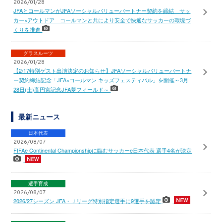
2026/01/28
JFAとコールマンがJFAソーシャルバリューパートナー契約を締結 サッ
カー×アウトドア コールマンと共により安全で快適なサッカーの環境づ
くりを推進
グラスルーツ
2026/01/28
【2/17特別ゲスト出演決定のお知らせ】JFAソーシャルバリューパートナ
ー契約締結記念「JFA×コールマン キッズフェスティバル」を開催～3月
28日(土)高円宮記念JFA夢フィールド～
最新ニュース
日本代表
2026/08/07
FIFAe Continental Championshipに臨むサッカーe日本代表 選手4名が決定
選手育成
2026/08/07
2026/27シーズン JFA・Ｊリーグ特別指定選手に9選手を認定