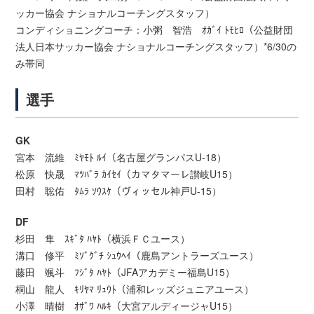
ッカー協会 ナショナルコーチングスタッフ）
コンディショニングコーチ：小粥 智浩 ｵｶﾞｲ ﾄﾓﾋﾛ（公益財団
法人日本サッカー協会 ナショナルコーチングスタッフ）*6/30の
み帯同
選手
GK
宮本 流維 ﾐﾔﾓﾄ ﾙｲ（名古屋グランパスU-18）
松原 快晟 ﾏﾂﾊﾞﾗ ｶｲｾｲ（カマタマーレ讃岐U15）
田村 聡佑 ﾀﾑﾗ ｿｳｽｹ（ヴィッセル神戸U-15）
DF
杉田 隼 ｽｷﾞﾀ ﾊﾔﾄ（横浜ＦＣユース）
溝口 修平 ﾐｿﾞｸﾞﾁ ｼｭｳﾍｲ（鹿島アントラーズユース）
藤田 颯斗 ﾌｼﾞﾀ ﾊﾔﾄ（JFAアカデミー福島U15）
桐山 龍人 ｷﾘﾔﾏ ﾘｭｳﾄ（浦和レッズジュニアユース）
小澤 晴樹 ｵｻﾞﾜ ﾊﾙｷ（大宮アルディージャU15）