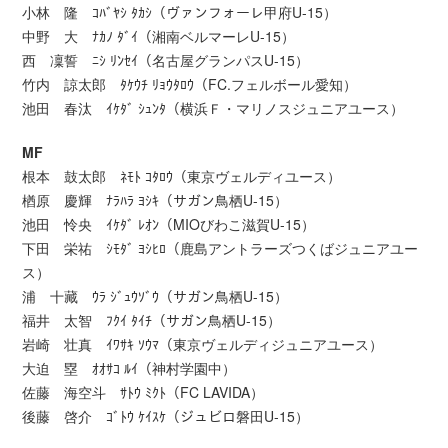
小林 隆 ｺﾊﾞﾔｼ ﾀｶｼ（ヴァンフォーレ甲府U-15）
中野 大 ﾅｶﾉ ﾀﾞｲ（湘南ベルマーレU-15）
西 凜誓 ﾆｼ ﾘﾝｾｲ（名古屋グランパスU-15）
竹内 諒太郎 ﾀｹｳﾁ ﾘｮｳﾀﾛｳ（FC.フェルボール愛知）
池田 春汰 ｲｹﾀﾞ ｼｭﾝﾀ（横浜Ｆ・マリノスジュニアユース）
MF
根本 鼓太郎 ﾈﾓﾄ ｺﾀﾛｳ（東京ヴェルディユース）
楢原 慶輝 ﾅﾗﾊﾗ ﾖｼｷ（サガン鳥栖U-15）
池田 怜央 ｲｹﾀﾞ ﾚｵﾝ（MIOびわこ滋賀U-15）
下田 栄祐 ｼﾓﾀﾞ ﾖｼﾋﾛ（鹿島アントラーズつくばジュニアユー
ス）
浦 十藏 ｳﾗ ｼﾞｭｳｿﾞｳ（サガン鳥栖U-15）
福井 太智 ﾌｸｲ ﾀｲﾁ（サガン鳥栖U-15）
岩崎 壮真 ｲﾜｻｷ ｿｳﾏ（東京ヴェルディジュニアユース）
大迫 塁 ｵｵｻｺ ﾙｲ（神村学園中）
佐藤 海空斗 ｻﾄｳ ﾐｸﾄ（FC LAVIDA）
後藤 啓介 ｺﾞﾄｳ ｹｲｽｹ（ジュビロ磐田U-15）