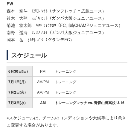
FW
森本 空斗 ﾓﾘﾓﾄ ｿﾗﾄ（サンフレッチェ広島ユース）
鈴木 大翔 ｽｽﾞｷ ﾋﾛﾄ（ガンバ大阪ジュニアユース）
菊池 将太郎 ｷｸﾁ ｼｮｳﾀﾛｳ（FC川崎CHAMPジュニアユース）
南野 遥海 ﾐﾅﾐﾉ ﾊﾙﾐ（ガンバ大阪ジュニアユース）
岡本 岳 ｵｶﾓﾄ ｶﾞｸ（グランデFC）
スケジュール
6月30日(日)
PM
トレーニング
7月1日(月)
AM/PM
トレーニング
7月2日(火)
AM/PM
トレーニング
7月3日(水)
AM
トレーニングマッチ vs. 青森山田高校 U-16
※スケジュールは、チームのコンディションや天候等により急き
ょ変更する場合があります。