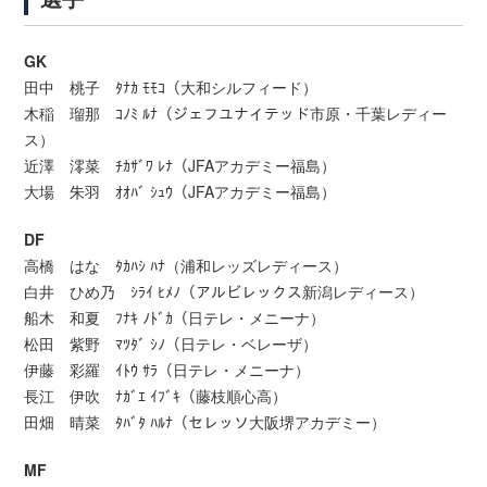
GK
田中 桃子 ﾀﾅｶ ﾓﾓｺ（大和シルフィード）
木稲 瑠那 ｺﾉﾐ ﾙﾅ（ジェフユナイテッド市原・千葉レディー
ス）
近澤 澪菜 ﾁｶｻﾞﾜ ﾚﾅ（JFAアカデミー福島）
大場 朱羽 ｵｵﾊﾞ ｼｭｳ（JFAアカデミー福島）
DF
高橋 はな ﾀｶﾊｼ ﾊﾅ（浦和レッズレディース）
白井 ひめ乃 ｼﾗｲ ﾋﾒﾉ（アルビレックス新潟レディース）
船木 和夏 ﾌﾅｷ ﾉﾄﾞｶ（日テレ・メニーナ）
松田 紫野 ﾏﾂﾀﾞ ｼﾉ（日テレ・ベレーザ）
伊藤 彩羅 ｲﾄｳ ｻﾗ（日テレ・メニーナ）
長江 伊吹 ﾅｶﾞｴ ｲﾌﾞｷ（藤枝順心高）
田畑 晴菜 ﾀﾊﾞﾀ ﾊﾙﾅ（セレッソ大阪堺アカデミー）
MF