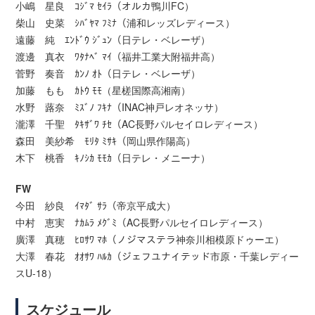
小嶋 星良 ｺｼﾞﾏ ｾｲﾗ（オルカ鴨川FC）
柴山 史菜 ｼﾊﾞﾔﾏ ﾌﾐﾅ（浦和レッズレディース）
遠藤 純 ｴﾝﾄﾞｳ ｼﾞｭﾝ（日テレ・ベレーザ）
渡邊 真衣 ﾜﾀﾅﾍﾞ ﾏｲ（福井工業大附福井高）
菅野 奏音 ｶﾝﾉ ｵﾄ（日テレ・ベレーザ）
加藤 もも ｶﾄｳ ﾓﾓ（星槎国際高湘南）
水野 蕗奈 ﾐｽﾞﾉ ﾌｷﾅ（INAC神戸レオネッサ）
瀧澤 千聖 ﾀｷｻﾞﾜ ﾁｾ（AC長野パルセイロレディース）
森田 美紗希 ﾓﾘﾀ ﾐｻｷ（岡山県作陽高）
木下 桃香 ｷﾉｼｶ ﾓﾓｶ（日テレ・メニーナ）
FW
今田 紗良 ｲﾏﾀﾞ ｻﾗ（帝京平成大）
中村 恵実 ﾅｶﾑﾗ ﾒｸﾞﾐ（AC長野パルセイロレディース）
廣澤 真穂 ﾋﾛｻﾜ ﾏﾎ（ノジマステラ神奈川相模原ドゥーエ）
大澤 春花 ｵｵｻﾜ ﾊﾙｶ（ジェフユナイテッド市原・千葉レディー
スU-18）
スケジュール