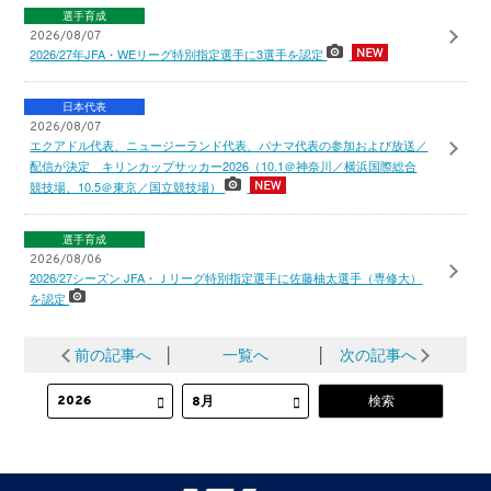
選手育成
2026/08/07
2026/27年JFA・WEリーグ特別指定選手に3選手を認定
日本代表
2026/08/07
エクアドル代表、ニュージーランド代表、パナマ代表の参加および放送／
配信が決定 キリンカップサッカー2026（10.1＠神奈川／横浜国際総合
競技場、10.5＠東京／国立競技場）
選手育成
2026/08/06
2026/27シーズン JFA・Ｊリーグ特別指定選手に佐藤柚太選手（専修大）
を認定
前の記事へ
│
一覧へ
│
次の記事へ