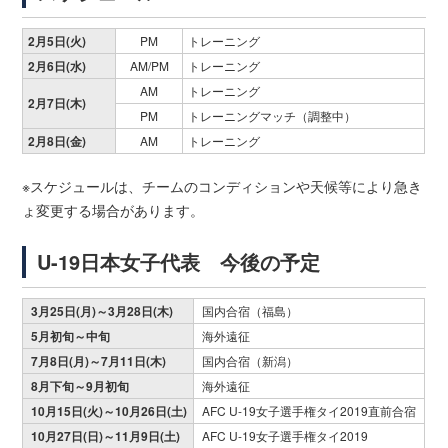
2月5日(火)
PM
トレーニング
2月6日(水)
AM/PM
トレーニング
AM
トレーニング
2月7日(木)
PM
トレーニングマッチ（調整中）
2月8日(金)
AM
トレーニング
※スケジュールは、チームのコンディションや天候等により急き
ょ変更する場合があります。
U-19日本女子代表 今後の予定
3月25日(月)～3月28日(木)
国内合宿（福島）
5月初旬～中旬
海外遠征
7月8日(月)～7月11日(木)
国内合宿（新潟）
8月下旬～9月初旬
海外遠征
10月15日(火)～10月26日(土)
AFC U-19女子選手権タイ2019直前合宿
10月27日(日)～11月9日(土)
AFC U-19女子選手権タイ2019