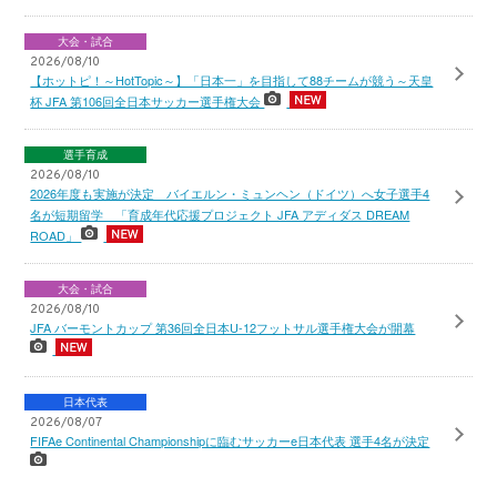
大会・試合
2026/08/10
【ホットピ！～HotTopic～】「日本一」を目指して88チームが競う～天皇
杯 JFA 第106回全日本サッカー選手権大会
選手育成
2026/08/10
2026年度も実施が決定 バイエルン・ミュンヘン（ドイツ）へ女子選手4
名が短期留学 「育成年代応援プロジェクト JFA アディダス DREAM
ROAD」
大会・試合
2026/08/10
JFA バーモントカップ 第36回全日本U-12フットサル選手権大会が開幕
日本代表
2026/08/07
FIFAe Continental Championshipに臨むサッカーe日本代表 選手4名が決定