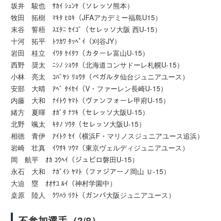
坂井 駿也 ｻｶｲ ｼｭﾝﾔ（ソレッソ熊本）
牧田 拓樹 ﾏｷﾀ ﾋﾛｷ（JFAアカデミー福島U15）
末谷 誓梧 ｽｴﾀﾆ ｾｲｺﾞ（セレッソ大阪 西U-15）
十河 拓平 ﾄﾂｶﾜ ﾀｯﾍﾟｲ（刈谷JY）
岩田 桂立 ｲﾜﾀ ｹｲﾀﾂ（カターレ富山U-15）
西野 奨太 ﾆｼﾉ ｼｮｳﾀ（北海道コンサドーレ札幌U-15）
小林 亮太 ｺﾊﾞﾔｼ ﾘｮｳﾀ（ベガルタ仙台ジュニアユース）
安部 大晴 ｱﾍﾞ ﾀｲｾｲ（V・ファーレン長崎U-15）
内藤 大和 ﾅｲﾄｳ ﾔﾏﾄ（ヴァンフォーレ甲府U-15）
緒方 夏暉 ｵｶﾞﾀ ﾅﾂｷ（セレッソ大阪U-15）
北野 颯太 ｷﾀﾉ ｿｳﾀ（セレッソ大阪U-15）
相徳 青伊 ｱｲﾄｸ ｾｲ（横浜F・マリノスジュニアユース追浜）
岩崎 壮真 ｲﾜｻｷ ｿｳﾏ（東京ヴェルディジュニアユース）
岡 航平 ｵｶ ｺｳﾍｲ（ジュビロ磐田U-15）
永石 大和 ﾅｶﾞｲｼ ﾔﾏﾄ（ファジアーノ岡山 Ｕ-15）
大迫 塁 ｵｵｻｺ ﾙｲ（神村学園中）
桒原 陸人 ｸﾜﾊﾗ ﾘｸﾄ（ガンバ大阪ジュニアユース）
不参加選手（3/8）