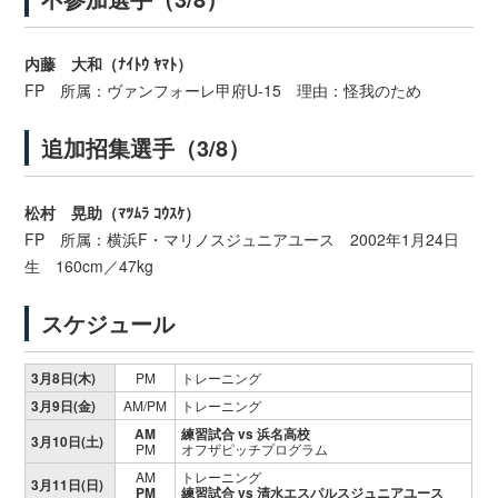
内藤 大和（ﾅｲﾄｳ ﾔﾏﾄ）
FP 所属：ヴァンフォーレ甲府U-15 理由：怪我のため
追加招集選手（3/8）
松村 晃助（ﾏﾂﾑﾗ ｺｳｽｹ）
FP 所属：横浜F・マリノスジュニアユース 2002年1月24日
生 160cm／47kg
スケジュール
3月8日(木)
PM
トレーニング
3月9日(金)
AM/PM
トレーニング
AM
練習試合 vs 浜名高校
3月10日(土)
PM
オフザピッチプログラム
AM
トレーニング
3月11日(日)
PM
練習試合 vs 清水エスパルスジュニアユース