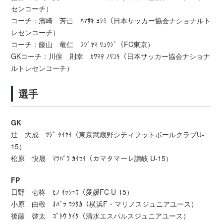
センコーチ）
コーチ：濱崎 芳己 ﾊﾏｻｷ ﾖｼﾐ（日本サッカー協会ナショナルト
レセンコーチ）
コーチ：藤山 竜仁 ﾌｼﾞﾔﾏ ﾘｭｳｼﾞ（FC東京）
GKコーチ：川俣 則幸 ｶﾜﾏﾀ ﾉﾘﾕｷ（日本サッカー協会ナショナ
ルトレセンコーチ）
選手
GK
辻 大成 ﾂｼﾞ ﾀｲｾｲ（東京武蔵野シティフットボールクラブU-
15）
松原 快晟 ﾏﾂﾊﾞﾗ ｶｲｾｲ（カマタマーレ讃岐 U-15）
FP
日野 壱柊 ﾋﾉ ｲｯｼｭｳ（愛媛FC U-15）
小原 由敬 ｵﾊﾞﾗ ﾖｼﾀｶ（横浜F・マリノスジュニアユース）
後藤 啓太 ｺﾞﾄｳ ｹｲﾀ（清水エスパルスジュニアユース）