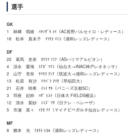
選手
GK
1 林﨑 萌維 ﾊﾔｼｻﾞｷ ﾒｲ（AC長野パルセイロ・レディース）
18 松本 真未子 ﾏﾂﾓﾄ ﾏﾐｺ（浦和レッズレディース）
DF
22 葛馬 史奈 ｶﾂﾗﾏ ﾌﾐﾅ（ASハリマアルビオン）
4 須永 愛海 ｽﾅｶﾞ ﾏﾅﾐ（仙台大→INAC神戸レオネッサ）
2 山守 杏奈 ﾔﾏﾓﾘ ｱﾝﾅ（筑波大→浦和レッズレディース）
13 松原 有沙 ﾏﾂﾊﾞﾗ ｱﾘｻ（早稲田大）
21 石井 咲希 ｲｼｲ ｻｷ（バニーズ京都SC）
3 羽座 妃粋 ﾊｻﾞ ﾋｽｲ（日体大 FIELDS横浜）
12 清水 梨紗 ｼﾐｽﾞ ﾘｻ（日テレ・ベレーザ）
5 市瀬 菜々 ｲﾁｾ ﾅﾅ（マイナビベガルタ仙台レディース）
MF
8 猶本 光 ﾅｵﾓﾄ ﾋｶﾙ（浦和レッズレディース）