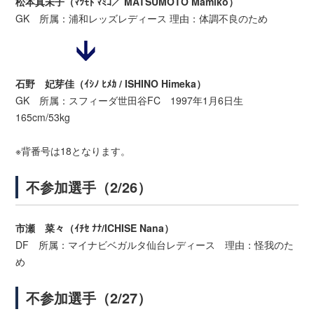
松本真未子（ﾏﾂﾓﾄ ﾏﾐｺ／ MATSUMOTO Mamiko）
GK 所属：浦和レッズレディース 理由：体調不良のため
石野 妃芽佳（ｲｼﾉ ﾋﾒｶ / ISHINO Himeka）
GK 所属：スフィーダ世田谷FC 1997年1月6日生
165cm/53kg
※背番号は18となります。
不参加選手（2/26）
市瀬 菜々（ｲﾁｾ ﾅﾅ/ICHISE Nana）
DF 所属：マイナビベガルタ仙台レディース 理由：怪我のた
め
不参加選手（2/27）