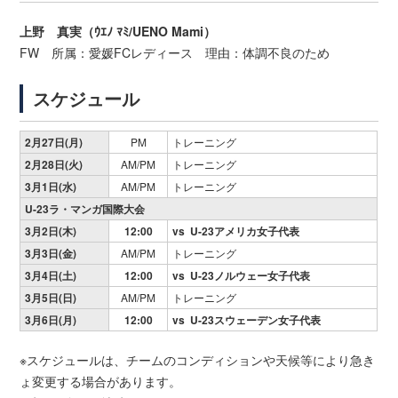
上野 真実（ｳｴﾉ ﾏﾐ/UENO Mami）
FW 所属：愛媛FCレディース 理由：体調不良のため
スケジュール
2月27日(月)
PM
トレーニング
2月28日(火)
AM/PM
トレーニング
3月1日(水)
AM/PM
トレーニング
U-23ラ・マンガ国際大会
3月2日(木)
12:00
vs U-23アメリカ女子代表
3月3日(金)
AM/PM
トレーニング
3月4日(土)
12:00
vs U-23ノルウェー女子代表
3月5日(日)
AM/PM
トレーニング
3月6日(月)
12:00
vs U-23スウェーデン女子代表
※スケジュールは、チームのコンディションや天候等により急き
ょ変更する場合があります。