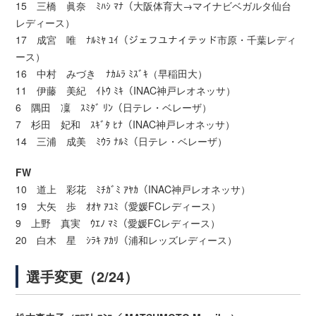
15 三橋 眞奈 ﾐﾊｼ ﾏﾅ（大阪体育大→マイナビベガルタ仙台
レディース）
17 成宮 唯 ﾅﾙﾐﾔ ﾕｲ（ジェフユナイテッド市原・千葉レディ
ース）
16 中村 みづき ﾅｶﾑﾗ ﾐｽﾞｷ（早稲田大）
11 伊藤 美紀 ｲﾄｳ ﾐｷ（INAC神戸レオネッサ）
6 隅田 凜 ｽﾐﾀﾞ ﾘﾝ（日テレ・ベレーザ）
7 杉田 妃和 ｽｷﾞﾀ ﾋﾅ（INAC神戸レオネッサ）
14 三浦 成美 ﾐｳﾗ ﾅﾙﾐ（日テレ・ベレーザ）
FW
10 道上 彩花 ﾐﾁｶﾞﾐ ｱﾔｶ（INAC神戸レオネッサ）
19 大矢 歩 ｵｵﾔ ｱﾕﾐ（愛媛FCレディース）
9 上野 真実 ｳｴﾉ ﾏﾐ（愛媛FCレディース）
20 白木 星 ｼﾗｷ ｱｶﾘ（浦和レッズレディース）
選手変更（2/24）