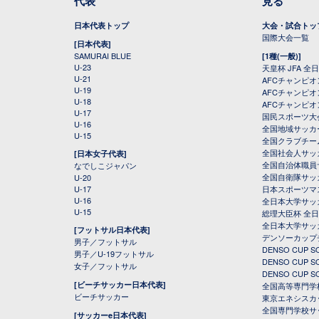
代表
見る
日本代表トップ
大会・試合トッ
国際大会一覧
[日本代表]
SAMURAI BLUE
[1種(一般)]
U-23
天皇杯 JFA 
U-21
AFCチャンピ
U-19
AFCチャンピオン
U-18
AFCチャンピオ
U-17
国民スポーツ大
U-16
全国地域サッカ
U-15
全国クラブチー
全国社会人サッ
[日本女子代表]
全国自治体職員
なでしこジャパン
全国自衛隊サッ
U-20
U-17
日本スポーツマ
U-16
全日本大学サッ
U-15
総理大臣杯 全
全日本大学サッ
[フットサル日本代表]
デンソーカップ
男子／フットサル
DENSO CUP
男子／U-19フットサル
DENSO CUP
女子／フットサル
DENSO CUP
[ビーチサッカー日本代表]
全国高等専門学
ビーチサッカー
東京エネシスカ
全国専門学校サ
[サッカーe日本代表]