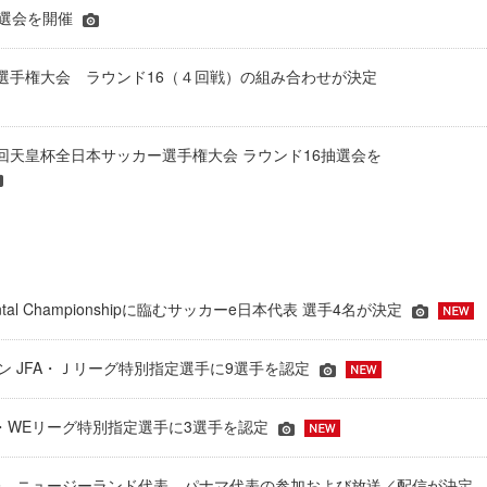
抽選会を開催
選手権大会 ラウンド16（４回戦）の組み合わせが決定
から第96回天皇杯全日本サッカー選手権大会 ラウンド16抽選会を
inental Championshipに臨むサッカーe日本代表 選手4名が決定
ーズン JFA・Ｊリーグ特別指定選手に9選手を認定
JFA・WEリーグ特別指定選手に3選手を認定
表、ニュージーランド代表、パナマ代表の参加および放送／配信が決