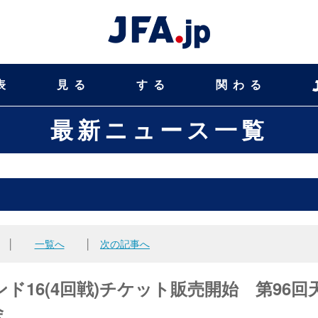
表
見る
する
関わる
最新ニュース一覧
│
一覧へ
│
次の記事へ
ウンド16(4回戦)チケット販売開始 第96回
会