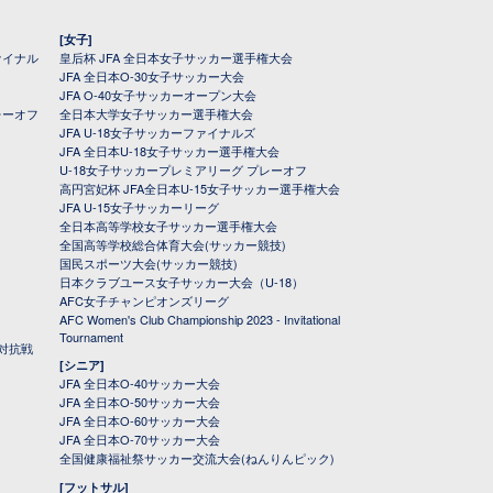
[女子]
ァイナル
皇后杯 JFA 全日本女子サッカー選手権大会
JFA 全日本O-30女子サッカー大会
JFA O-40女子サッカーオープン大会
レーオフ
全日本大学女子サッカー選手権大会
JFA U-18女子サッカーファイナルズ
JFA 全日本U-18女子サッカー選手権大会
U-18女子サッカープレミアリーグ プレーオフ
高円宮妃杯 JFA全日本U-15女子サッカー選手権大会
JFA U-15女子サッカーリーグ
全日本高等学校女子サッカー選手権大会
全国高等学校総合体育大会(サッカー競技)
国民スポーツ大会(サッカー競技)
日本クラブユース女子サッカー大会（U-18）
AFC女子チャンピオンズリーグ
AFC Women's Club Championship 2023 - Invitational
Tournament
対抗戦
[シニア]
JFA 全日本O-40サッカー大会
JFA 全日本O-50サッカー大会
JFA 全日本O-60サッカー大会
JFA 全日本O-70サッカー大会
全国健康福祉祭サッカー交流大会(ねんりんピック)
[フットサル]