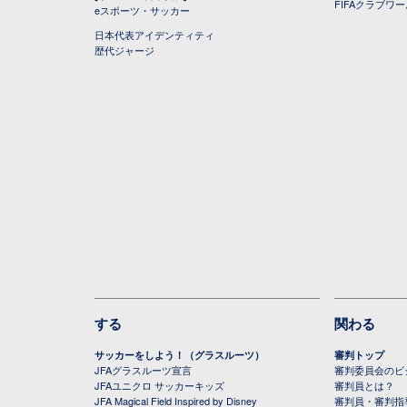
FIFAクラブワ
eスポーツ・サッカー
日本代表アイデンティティ
歴代ジャージ
する
関わる
サッカーをしよう！（グラスルーツ）
審判トップ
JFAグラスルーツ宣言
審判委員会のビジ
JFAユニクロ サッカーキッズ
審判員とは？
JFA Magical Field Inspired by Disney
審判員・審判指