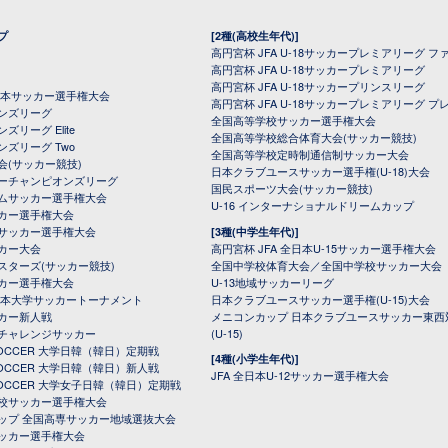
プ
[2種(高校生年代)]
高円宮杯 JFA U-18サッカープレミアリーグ フ
高円宮杯 JFA U-18サッカープレミアリーグ
高円宮杯 JFA U-18サッカープリンスリーグ
全日本サッカー選手権大会
高円宮杯 JFA U-18サッカープレミアリーグ プ
オンズリーグ
全国高等学校サッカー選手権大会
ズリーグ Elite
全国高等学校総合体育大会(サッカー競技)
ンズリーグ Two
全国高等学校定時制通信制サッカー大会
会(サッカー競技)
日本クラブユースサッカー選手権(U-18)大会
ーチャンピオンズリーグ
国民スポーツ大会(サッカー競技)
ムサッカー選手権大会
U-16 インターナショナルドリームカップ
カー選手権大会
サッカー選手権大会
[3種(中学生年代)]
カー大会
高円宮杯 JFA 全日本U-15サッカー選手権大会
スターズ(サッカー競技)
全国中学校体育大会／全国中学校サッカー大会
カー選手権大会
U-13地域サッカーリーグ
日本大学サッカートーナメント
日本クラブユースサッカー選手権(U-15)大会
カー新人戦
メニコンカップ 日本クラブユースサッカー東西
チャレンジサッカー
(U-15)
 SOCCER 大学日韓（韓日）定期戦
[4種(小学生年代)]
 SOCCER 大学日韓（韓日）新人戦
JFA 全日本U-12サッカー選手権大会
 SOCCER 大学女子日韓（韓日）定期戦
校サッカー選手権大会
ップ 全国高専サッカー地域選抜大会
ッカー選手権大会