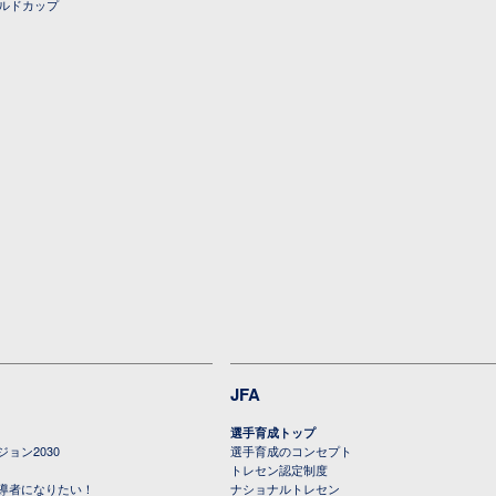
ールドカップ
JFA
選手育成トップ
ョン2030
選手育成のコンセプト
トレセン認定制度
導者になりたい！
ナショナルトレセン