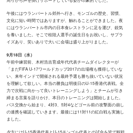
周りから声を掛けサポートしている姿が印象的でした。
午後にはウランバートル郊外へ行き、モンゴルの歴史、習慣、
文化に短い時間ではありますが、触れることができました。夜
にはウランバートル市内の日本食レストランに足を運び、鋭気
を養いました。そこで桂陸人選手の誕生日をお祝いし、サプラ
イズあり、笑いありで大いに会場は盛り上がりました。
9月18日（水）
午前中練習前、木村浩吉育成年代代表チームダイレクターが
「まだFIFA U-17ワールドカップ2017の出場権も獲得していな
い、来年インドで開催される最終予選も勝ち抜いていない状況
を理解して欲しい。本当の勝負は明後日のU-15香港代表戦。全
力で次戦に向かって良いトレーニングしよう」とチームが引き
締まる言葉を語りかけ、本日のトレーニングは開始しました。
パス交換から始まり、4対3、5対4などゴール前の攻撃面の崩し
の連携を確認していきます。最後には11対11の紅白戦も実施し
ました。
夕方にはU-15香港代表とU-15モンゴル代表との試合を皆で観戦