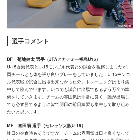
選手コメント
DF 菊地健太 選手（JFAアカデミー福島U15）
U-15香港代表とU-15モンゴル代表との試合を視察しましたが、
両チームとも体を張り良いプレーをしていました。U-15モンゴ
ル代表戦で試合に出場出来なかった分、トレーニングはより集
中して臨んでいます。いつでも試合に出場できるよう万全の準
備をしていきます。チームの雰囲気は非常に良く、誰が出場し
ても必ず勝てるように皆で明日の前日練習も集中して取り組み
たいと思います。
MF 喜田陽 選手（セレッソ大阪U-15）
昨日の夕食時もそうですが、チームの雰囲気は日々良くなって