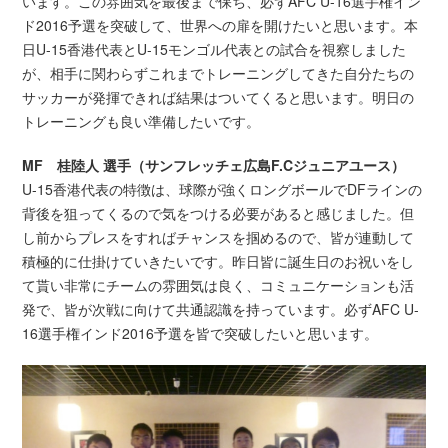
います。この雰囲気を最後まで保ち、必ずAFC U-16選手権イン
ド2016予選を突破して、世界への扉を開けたいと思います。本
日U-15香港代表とU-15モンゴル代表との試合を視察しました
が、相手に関わらずこれまでトレーニングしてきた自分たちの
サッカーが発揮できれば結果はついてくると思います。明日の
トレーニングも良い準備したいです。
MF 桂陸人 選手（サンフレッチェ広島F.Cジュニアユース）
U-15香港代表の特徴は、球際が強くロングボールでDFラインの
背後を狙ってくるので気をつける必要があると感じました。但
し前からプレスをすればチャンスを掴めるので、皆が連動して
積極的に仕掛けていきたいです。昨日皆に誕生日のお祝いをし
て貰い非常にチームの雰囲気は良く、コミュニケーションも活
発で、皆が次戦に向けて共通認識を持っています。必ずAFC U-
16選手権インド2016予選を皆で突破したいと思います。