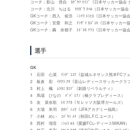
コーチ：影山 啓自 ｶｹﾞﾔﾏ ｹｲｼﾞ（日本サッカー協
コーチ：北川 ちはる ｷﾀｶﾞﾜ ﾁﾊﾙ（日本サッカー
GKコーチ：西入 俊浩 ﾆｼｲﾘ ﾄｼﾋﾛ（日本サッカー協
GKコーチ：安齋 和之 ｱﾝｻﾞｲ ｶｽﾞﾕｷ（日本サッカー
GKコーチ：轟 奈都子 ﾄﾄﾞﾛｷ ﾅﾂｺ（日本サッカー
選手
GK
1 石田 心菜 ｲｼﾀﾞ ｺｺﾅ（益城ルネサンス熊本FC
2 板倉 彩 ｲﾀｸﾗ ｱﾔ（富山レディースサッカークラ
3 村上 楓 ﾑﾗｶﾐ ｶｴﾃﾞ（釧路リベラルティ）
4 馬場 ひなの ﾊﾞﾊﾞ ﾋﾅﾉ（楠クラブレディース）
5 友 菜奈歌 ﾄﾓ ﾅﾅｶ（セレッソ大阪堺ガールズ）
6 大場 朱羽 ｵｵﾊﾞ ｼｭｳ（JFAアカデミー福島）
7 小林 めい ｺﾊﾞﾔｼ ﾒｲ（秋田L.F.C.ユース）
8 西村 瑠音 ﾆｼﾑﾗ ﾙﾈ（愛媛FCレディースMIKAN）