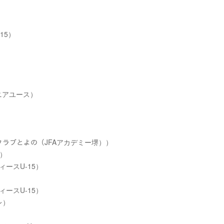
）
15）
ュニアユース）
）
）
ルクラブとよの（JFAアカデミー堺））
5）
ィースU-15）
ィースU-15）
レ）