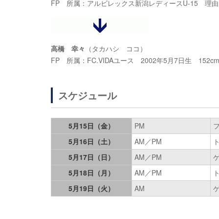
FP 所属：アルビレックス新潟レディースU-15 理
高橋 幸々
（タカハシ ココ）
FP 所属：FC.VIDAユース 2002年5月7日生 152cm/
スケジュール
5月15日（金）
PM
5月16日（土）
AM／PM
5月17日（日）
AM／PM
5月18日（月）
AM／PM
5月19日（火）
AM