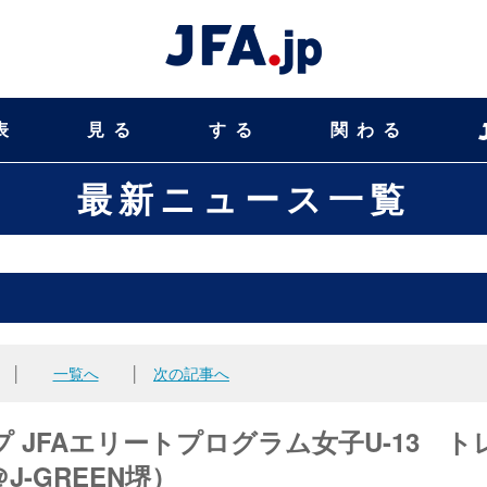
表
見る
する
関わる
最新ニュース一覧
│
一覧へ
│
次の記事へ
JFAエリートプログラム女子U-13 ト
J-GREEN堺）