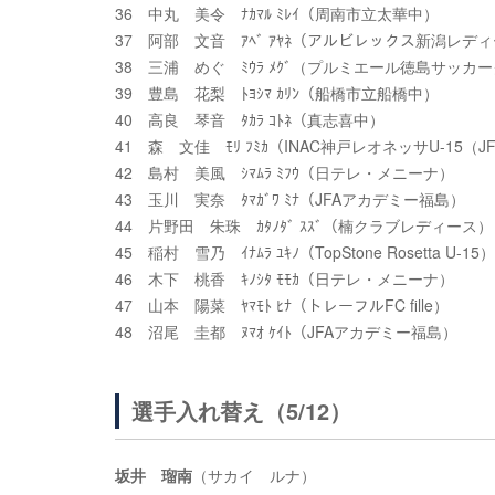
36 中丸 美令 ﾅｶﾏﾙ ﾐﾚｲ（周南市立太華中）
37 阿部 文音 ｱﾍﾞ ｱﾔﾈ（アルビレックス新潟レディ
38 三浦 めぐ ﾐｳﾗ ﾒｸﾞ（プルミエール徳島サッカ
39 豊島 花梨 ﾄﾖｼﾏ ｶﾘﾝ（船橋市立船橋中）
40 高良 琴音 ﾀｶﾗ ｺﾄﾈ（真志喜中）
41 森 文佳 ﾓﾘ ﾌﾐｶ（INAC神戸レオネッサU-15（
42 島村 美風 ｼﾏﾑﾗ ﾐﾌｳ（日テレ・メニーナ）
43 玉川 実奈 ﾀﾏｶﾞﾜ ﾐﾅ（JFAアカデミー福島）
44 片野田 朱珠 ｶﾀﾉﾀﾞ ｽｽﾞ（楠クラブレディース）
45 稲村 雪乃 ｲﾅﾑﾗ ﾕｷﾉ（TopStone Rosetta U-15）
46 木下 桃香 ｷﾉｼﾀ ﾓﾓｶ（日テレ・メニーナ）
47 山本 陽菜 ﾔﾏﾓﾄ ﾋﾅ（トレーフルFC fille）
48 沼尾 圭都 ﾇﾏｵ ｹｲﾄ（JFAアカデミー福島）
選手入れ替え（5/12）
坂井 瑠南
（サカイ ルナ）