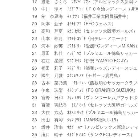
17 渡邉 さくら ﾜﾀﾅﾍﾞ ｻｸﾗ（アルビレックス新潟レ
18 中川 瑚々 ﾅｶｶﾞﾜ ｺｺ（ＦＣ今治レディース（J
19 舘 奈凪海 ﾀﾁ ﾅﾅﾐ（福井工業大附属福井中）
20 岡本 亜子 ｵｶﾓﾄ ｱｺ（FFCウェネス）
21 高和 芹夏 ﾀｶﾜ ｾﾘｶ（セレッソ大阪堺ガールズ）
22 山本 柚月 ﾔﾏﾓﾄ ﾕﾂﾞｷ（日テレ・メニーナ）
23 河本 紗英 ｶﾜﾓﾄ ｻｴ（愛媛FCレディースMIKAN
24 原田 和佳 ﾊﾗﾀﾞ ﾜｶ（プルミエール徳島サッカ
25 右江 星羅 ｳｺｳ ｾｲﾗ（伊勢 YAMATO FC JY）
26 福田 莉子 ﾌｸﾀﾞ ﾘｺ（浦和レッズレディースジ
27 國生 乃愛 ｺｸｼｮｳ ﾉｱ（モゼーラ鹿児島）
28 古本 菜乃葉 ｺﾓﾄ ﾅﾉﾊ（藤枝順心サッカーク
29 伊東 珠梨 ｲﾄｳ ｼﾞｭﾘ（FC GRANRIO SUZUKA）
30 宮野 日和 ﾐﾔﾉ ﾋﾖﾘ（ヴァンラーレ八戸フットボ
31 百濃 実結香 ﾓﾓﾉ ﾐﾕｶ（セレッソ大阪堺ガール
32 大住 六花 ｵｵｽﾐ ﾘｯｶ（プルミエール徳島サッ
33 田山 有彩 ﾀﾔﾏ ｱﾘｻ（MARS福岡U-15）
34 坂井 瑠南 ｻｶｲ ﾙﾅ（アルビレックス新潟レディ
35 滝口 晴子 ﾀｷｸﾞﾁ ﾊﾙｺ（サンクFCレディース）