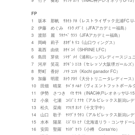
9 竹下 奏彩 ﾀｹｼﾀ ｶﾅｻ（INAC神戸レオネッサU-15
FP
1 坂本 那帆 ｻｶﾓﾄ ﾅﾎ（レストライザック北浦FC U-
2 伊藤 めぐみ ｲﾄｳ ﾒｸﾞﾐ（JFAアカデミー福島）
3 渡部 麗 ﾜﾀﾅﾍﾞ ｳﾗﾗ（JFAアカデミー福島）
4 岡崎 莉子 ｵｶｻﾞｷ ﾘｺ（山口ウィングス）
5 葛西 由依 ｶｻｲ ﾕｲ（SHRINE LFC）
6 島田 芽依 ｼﾏﾀﾞ ﾒｲ（浦和レッズレディースジ
7 河岸 笑花 ｶﾜｷﾞｼ ｴﾐｶ（セレッソ大阪堺ガールズ
8 野町 香好 ﾉﾏﾁ ｺﾕｷ（Kochi ganador FC）
9 加藤 明星 ｶﾄｳ ｱｶﾘ（大分トリニータレディース
10 田畑 晴菜 ﾀﾊﾞﾀ ﾊﾙﾅ（ヴィエントフットボー
11 伊勢 さつき ｲｾ ｻﾂｷ（INAC神戸レオネッサU-1
12 小泉 七瀬 ｺｲｽﾞﾐ ﾅﾅｾ（アルビレックス新潟レデ
13 松久 栞南 ﾏﾂﾋｻ ｶﾝﾅ（十文字中）
14 山口 歌子 ﾔﾏｸﾞﾁ ｳﾀｺ（アルビレックス新潟レデ
15 水本 陽菜 ﾐｽﾞﾓﾄ ﾋﾅ（北海道リラ・コンサドー
16 安田 聖羅 ﾔｽﾀﾞ ｾｲﾗ（小樽 Corsa'rio）