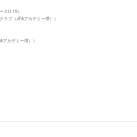
ースU-15）
ークラブ（JFAアカデミー堺））
JFAアカデミー堺））