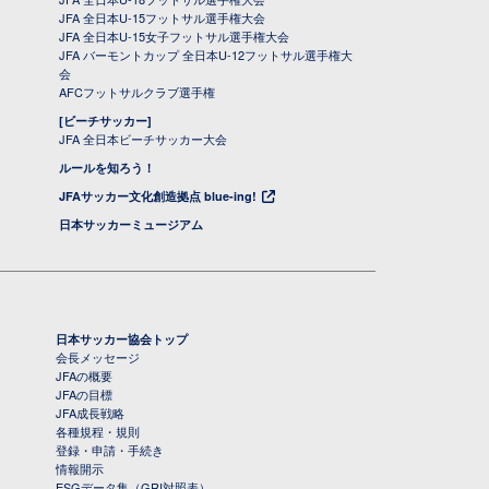
JFA 全日本U-15フットサル選手権大会
JFA 全日本U-15女子フットサル選手権大会
JFA バーモントカップ 全日本U-12フットサル選手権大
会
AFCフットサルクラブ選手権
[ビーチサッカー]
JFA 全日本ビーチサッカー大会
ルールを知ろう！
JFAサッカー文化創造拠点 blue-ing!
日本サッカーミュージアム
日本サッカー協会トップ
会長メッセージ
JFAの概要
JFAの目標
JFA成長戦略
各種規程・規則
登録・申請・手続き
情報開示
ESGデータ集（GRI対照表）