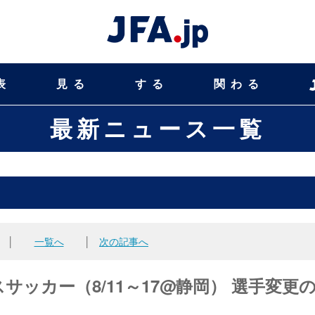
表
見る
する
関わる
最新ニュース一覧
│
一覧へ
│
次の記事へ
スサッカー（8/11～17@静岡） 選手変更