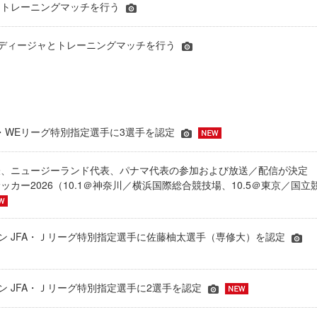
京とトレーニングマッチを行う
ルディージャとトレーニングマッチを行う
JFA・WEリーグ特別指定選手に3選手を認定
表、ニュージーランド代表、パナマ代表の参加および放送／配信が決
ッカー2026（10.1＠神奈川／横浜国際総合競技場、10.5＠東京／国立
シーズン JFA・Ｊリーグ特別指定選手に佐藤柚太選手（専修大）を認定
ーズン JFA・Ｊリーグ特別指定選手に2選手を認定