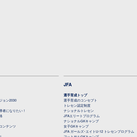
JFA
選手育成トップ
ョン2030
選手育成のコンセプト
トレセン認定制度
導者になりたい！
ナショナルトレセン
格
JFAエリートプログラム
ナショナルGKキャンプ
コンテンツ
女子GKキャンプ
JFA ガールズ･エイトU-12 トレセンプログラム
！
フットサルGKキャンプ