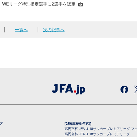
JFA・WEリーグ特別指定選手に2選手を認定
│
一覧へ
│
次の記事へ
プ
[2種(高校生年代)]
高円宮杯 JFA U-18サッカープレミアリーグ フ
高円宮杯 JFA U-18サッカープレミアリーグ