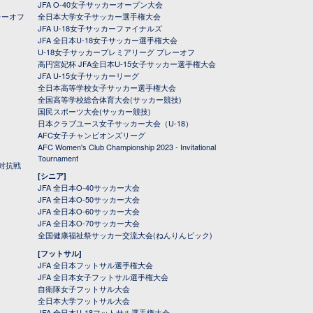
JFA O-40女子サッカーオープン大会
レーオフ
全日本大学女子サッカー選手権大会
JFA U-18女子サッカーファイナルズ
JFA 全日本U-18女子サッカー選手権大会
U-18女子サッカープレミアリーグ プレーオフ
高円宮妃杯 JFA全日本U-15女子サッカー選手権大会
JFA U-15女子サッカーリーグ
全日本高等学校女子サッカー選手権大会
全国高等学校総合体育大会(サッカー競技)
国民スポーツ大会(サッカー競技)
日本クラブユース女子サッカー大会（U-18）
AFC女子チャンピオンズリーグ
AFC Women's Club Championship 2023 - Invitational
Tournament
対抗戦
[シニア]
JFA 全日本O-40サッカー大会
JFA 全日本O-50サッカー大会
JFA 全日本O-60サッカー大会
JFA 全日本O-70サッカー大会
全国健康福祉祭サッカー交流大会(ねんりんピック)
[フットサル]
JFA 全日本フットサル選手権大会
JFA 全日本女子フットサル選手権大会
自衛隊女子フットサル大会
全日本大学フットサル大会
JFA 全日本U-18フットサル選手権大会