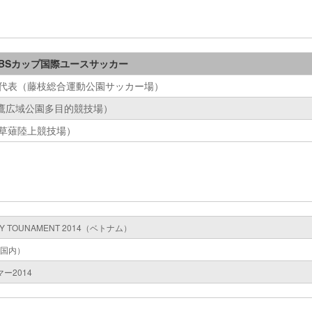
4SBSカップ国際ユースサッカー
ア代表（藤枝総合運動公園サッカー場）
鷹広域公園多目的競技場）
（草薙陸上競技場）
ORY TOUNAMENT 2014（ベトナム）
国内）
マー2014