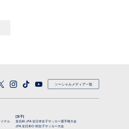
ソーシャルメディア一覧
[女子]
ァイナル
皇后杯 JFA 全日本女子サッカー選手権大会
JFA 全日本O-30女子サッカー大会