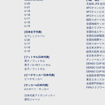
U-23
天皇杯 JFA 
U-21
AFCチャンピ
U-19
AFCチャンピオン
U-18
AFCチャンピオ
U-17
国民スポーツ大
U-16
全国地域サッカ
U-15
全国クラブチー
全国社会人サッ
[日本女子代表]
全国自治体職員
なでしこジャパン
全国自衛隊サッ
U-20
U-17
日本スポーツマ
U-16
全日本大学サッ
U-15
総理大臣杯 全
全日本大学サッ
[フットサル日本代表]
デンソーカップ
男子／フットサル
DENSO CUP
男子／U-19フットサル
DENSO CUP
女子／フットサル
DENSO CUP
[ビーチサッカー日本代表]
全国高等専門学
ビーチサッカー
東京エネシスカ
全国専門学校サ
[サッカーe日本代表]
FIFAクラブワ
eスポーツ・サッカー
日本代表アイデンティティ
歴代ジャージ