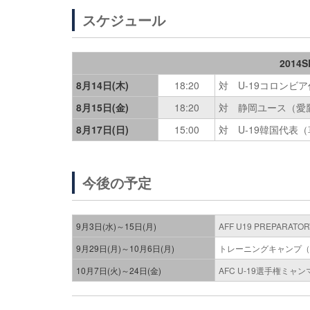
スケジュール
201
8月14日(木)
18:20
対 U-19コロンビ
8月15日(金)
18:20
対 静岡ユース（愛
8月17日(日)
15:00
対 U-19韓国代表
今後の予定
9月3日(水)～15日(月)
AFF U19 PREPARAT
9月29日(月)～10月6日(月)
トレーニングキャンプ（
10月7日(火)～24日(金)
AFC U-19選手権ミャン