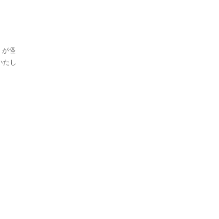
）が怪
いたし