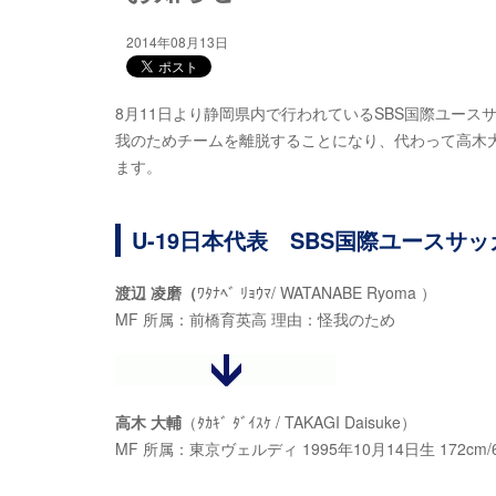
2014年08月13日
8月11日より静岡県内で行われているSBS国際ユース
我のためチームを離脱することになり、代わって高木
ます。
U-19日本代表 SBS国際ユースサッ
渡辺 凌磨（
ﾜﾀﾅﾍﾞ ﾘｮｳﾏ/ WATANABE Ryoma ）
MF 所属：前橋育英高 理由：怪我のため
高木 大輔
（ﾀｶｷﾞ ﾀﾞｲｽｹ / TAKAGI Daisuke）
MF 所属：東京ヴェルディ 1995年10月14日生 172cm/6