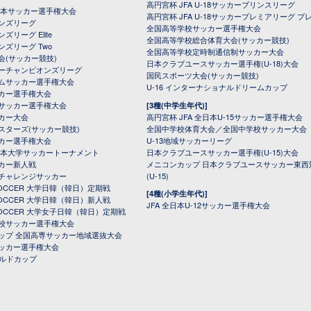
高円宮杯 JFA U-18サッカープリンスリーグ
全日本サッカー選手権大会
高円宮杯 JFA U-18サッカープレミアリーグ プ
オンズリーグ
全国高等学校サッカー選手権大会
ズリーグ Elite
全国高等学校総合体育大会(サッカー競技)
ンズリーグ Two
全国高等学校定時制通信制サッカー大会
会(サッカー競技)
日本クラブユースサッカー選手権(U-18)大会
ーチャンピオンズリーグ
国民スポーツ大会(サッカー競技)
ムサッカー選手権大会
U-16 インターナショナルドリームカップ
カー選手権大会
サッカー選手権大会
[3種(中学生年代)]
カー大会
高円宮杯 JFA 全日本U-15サッカー選手権大会
スターズ(サッカー競技)
全国中学校体育大会／全国中学校サッカー大会
カー選手権大会
U-13地域サッカーリーグ
日本大学サッカートーナメント
日本クラブユースサッカー選手権(U-15)大会
カー新人戦
メニコンカップ 日本クラブユースサッカー東西
チャレンジサッカー
(U-15)
 SOCCER 大学日韓（韓日）定期戦
[4種(小学生年代)]
 SOCCER 大学日韓（韓日）新人戦
JFA 全日本U-12サッカー選手権大会
 SOCCER 大学女子日韓（韓日）定期戦
校サッカー選手権大会
ップ 全国高専サッカー地域選抜大会
ッカー選手権大会
ールドカップ