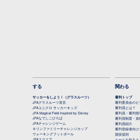
する
関わる
サッカーをしよう！（グラスルーツ）
審判トップ
JFAグラスルーツ宣言
審判委員会のビジ
JFAユニクロ サッカーキッズ
審判員とは？
JFA Magical Field Inspired by Disney
審判員・審判指
JFAなでしこひろば
審判員制度・資
JFAチャレンジゲーム
審判員紹介
キリンファミリーチャレンジカップ
審判登録者向け
ウォーキングフットボール
競技規則
JFAスクエア
ルールを知ろう