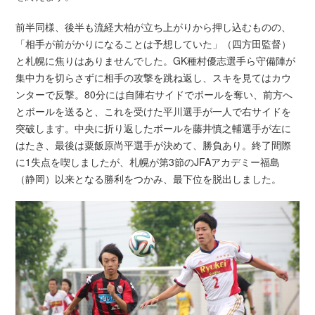
前半同様、後半も流経大柏が立ち上がりから押し込むものの、
「相手が前がかりになることは予想していた」（四方田監督）
と札幌に焦りはありませんでした。GK種村優志選手ら守備陣が
集中力を切らさずに相手の攻撃を跳ね返し、スキを見てはカウ
ンターで反撃。80分には自陣右サイドでボールを奪い、前方へ
とボールを送ると、これを受けた平川選手が一人で右サイドを
突破します。中央に折り返したボールを藤井慎之輔選手が左に
はたき、最後は粟飯原尚平選手が決めて、勝負あり。終了間際
に1失点を喫しましたが、札幌が第3節のJFAアカデミー福島
（静岡）以来となる勝利をつかみ、最下位を脱出しました。