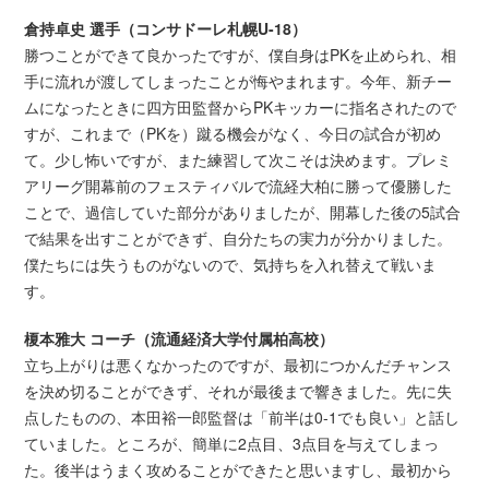
倉持卓史 選手（コンサドーレ札幌U-18）
勝つことができて良かったですが、僕自身はPKを止められ、相
手に流れが渡してしまったことが悔やまれます。今年、新チー
ムになったときに四方田監督からPKキッカーに指名されたので
すが、これまで（PKを）蹴る機会がなく、今日の試合が初め
て。少し怖いですが、また練習して次こそは決めます。プレミ
アリーグ開幕前のフェスティバルで流経大柏に勝って優勝した
ことで、過信していた部分がありましたが、開幕した後の5試合
で結果を出すことができず、自分たちの実力が分かりました。
僕たちには失うものがないので、気持ちを入れ替えて戦いま
す。
榎本雅大 コーチ（流通経済大学付属柏高校）
立ち上がりは悪くなかったのですが、最初につかんだチャンス
を決め切ることができず、それが最後まで響きました。先に失
点したものの、本田裕一郎監督は「前半は0-1でも良い」と話し
ていました。ところが、簡単に2点目、3点目を与えてしまっ
た。後半はうまく攻めることができたと思いますし、最初から