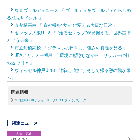
東京ヴェルディユース 『 ヴェルディをヴェルディたらしめ
る成長サイクル 』
京都橘高校 『 京都橘を“大人”に変える大事な日常 』
セレッソ大阪U-18 『 “走るセレッソ”が見据える、世界基準
という未来 』
市立船橋高校 『 グラスポの日常に、強さの真髄を見る 』
JFAアカデミー福島 『 環境に感謝しながら、サッカーに打
ち込む日々 』
ヴィッセル神戸U-18 『悩み、戦い、そして帰る憩の我が家
へ』
関連情報
高円宮杯U-18サッカーリーグ2014 プレミアリーグ
関連ニュース
大会・試合
2014/07/07