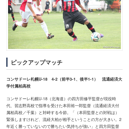
ピックアップマッチ
コンサドーレ札幌U-18 4-2（前半3-1、後半1-1） 流通経済大
学付属柏高校
コンサドーレ札幌U-18（北海道）の四方田修平監督が現役時
代、習志野高校で指導を受けた本田裕一郎監督（流通経済大付
属柏高校／千葉）と対峙する今節。「（本田監督との対戦は）
緊張しますけれど、流経大柏が相手ということの方が大きい。2
年近く勝っていないので勝ちたい気持ちが強い」と四方田監督