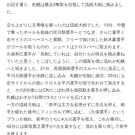
が話す通り、札幌は勝点3奪取を目指して流経大柏に挑みまし
た。
立ち上がりに主導権を握ったのは流経大柏でした。13分、中盤
で奪ったボールを前線の宮川類選手へとつなぎ、さらに素早く
右サイドのスペースへと展開。フリーで抜け出した鈴木豪選手
がゴールを狙うものの、シュートはクロスバーに阻まれます。
久保和己選手が「先制していれば、自分たちが得点を積み重ね
ていたと思う」とこぼしたように、この場面を境に流れが札幌
へと傾きました。21分、高嶺朋樹選手のスルーパスに反応した
平川元樹選手が冷静に流し込み、札幌が先制に成功。25分にも
右サイドからの低いクロスを平川選手が頭で合わせて加点する
と、その2分後にはCKのこぼれ球を徳田勘太選手が押し込み、
札幌はわずか7分間で3-0とリードを広げます。
一方の流経大柏は、「前半は主力を起用せずに失点を抑え、相
手が疲れた後半にフィジカルで押し込む」（久保選手）という
プランが崩れ、前半のうちに4人の選手を投入。これが奏功し、
42分には新垣貴之選手が1点を返すなど、流れを取り戻して前半
を終えます。