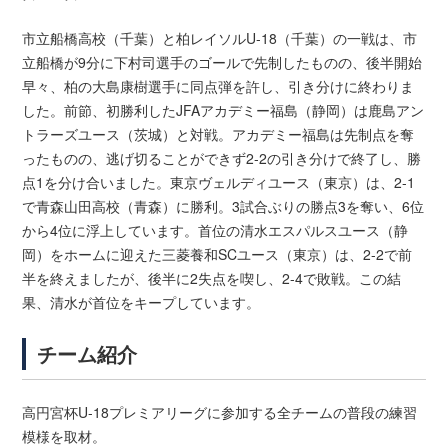
市立船橋高校（千葉）と柏レイソルU-18（千葉）の一戦は、市
立船橋が9分に下村司選手のゴールで先制したものの、後半開始
早々、柏の大島康樹選手に同点弾を許し、引き分けに終わりま
した。前節、初勝利したJFAアカデミー福島（静岡）は鹿島アン
トラーズユース（茨城）と対戦。アカデミー福島は先制点を奪
ったものの、逃げ切ることができず2-2の引き分けで終了し、勝
点1を分け合いました。東京ヴェルディユース（東京）は、2-1
で青森山田高校（青森）に勝利。3試合ぶりの勝点3を奪い、6位
から4位に浮上しています。首位の清水エスパルスユース（静
岡）をホームに迎えた三菱養和SCユース（東京）は、2-2で前
半を終えましたが、後半に2失点を喫し、2-4で敗戦。この結
果、清水が首位をキープしています。
チーム紹介
高円宮杯U-18プレミアリーグに参加する全チームの普段の練習
模様を取材。