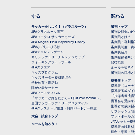
する
関わる
サッカーをしよう！（グラスルーツ）
審判トップ
JFAグラスルーツ宣言
審判委員会のビジ
JFAユニクロ サッカーキッズ
審判員とは？
JFA Magical Field Inspired by Disney
審判員・審判指
JFAなでしこひろば
審判員制度・資
JFAチャレンジゲーム
審判員紹介
キリンファミリーチャレンジカップ
審判登録者向け
ウォーキングフットボール
競技規則
JFAスクエア
ルールを知ろう
キッズプログラム
審判員の目標と
キッズリーダー養成講習会
指導者トップ
学校体育・部活動
指導者（コーチ
障がい者サッカー
指導者養成ダイ
JFAフェスティバル
「指導者養成講
「サッカーが好きだから～I just love football～」
講習会を受講す
全国サッカーファミリープロファイル
指導者養成講習
JFAグラスルーツ推進・賛同パートナー制度
リフレッシュ研
大会・試合トップ
フットボールカ
JFAサッカー指導
ルールを知ろう！
指導者向け教材
理念・意義・歴