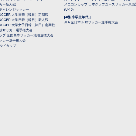
カー新人戦
メニコンカップ 日本クラブユースサッカー東西
チャレンジサッカー
(U-15)
 SOCCER 大学日韓（韓日）定期戦
[4種(小学生年代)]
 SOCCER 大学日韓（韓日）新人戦
JFA 全日本U-12サッカー選手権大会
 SOCCER 大学女子日韓（韓日）定期戦
校サッカー選手権大会
ップ 全国高専サッカー地域選抜大会
ッカー選手権大会
ールドカップ