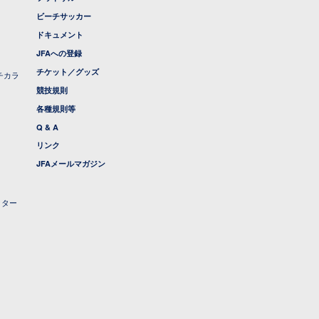
ビーチサッカー
ドキュメント
JFAへの登録
チケット／グッズ
チカラ
競技規則
各種規則等
Q & A
リンク
JFAメールマガジン
クター