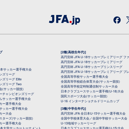
プ
[2種(高校生年代)]
高円宮杯 JFA U-18サッカープレミアリーグ フ
高円宮杯 JFA U-18サッカープレミアリーグ
高円宮杯 JFA U-18サッカープリンスリーグ
全日本サッカー選手権大会
高円宮杯 JFA U-18サッカープレミアリーグ プ
オンズリーグ
全国高等学校サッカー選手権大会
ズリーグ Elite
全国高等学校総合体育大会(サッカー競技)
ンズリーグ Two
全国高等学校定時制通信制サッカー大会
会(サッカー競技)
日本クラブユースサッカー選手権(U-18)大会
ーチャンピオンズリーグ
国民スポーツ大会(サッカー競技)
ムサッカー選手権大会
U-16 インターナショナルドリームカップ
カー選手権大会
サッカー選手権大会
[3種(中学生年代)]
カー大会
高円宮杯 JFA 全日本U-15サッカー選手権大会
スターズ(サッカー競技)
全国中学校体育大会／全国中学校サッカー大会
カー選手権大会
U-13地域サッカーリーグ
日本大学サッカートーナメント
日本クラブユースサッカー選手権(U-15)大会