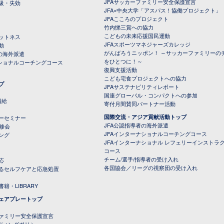
JFAサッカーファミリー安全保護宣言
級・失効
JFA×中央大学「アスパス！協働プロジェクト」
JFAこころのプロジェクト
竹内悌三賞への協力
こどもの未来応援国民運動
ットネス
JFAスポーツマネジャーズカレッジ
動
がんばろうニッポン！ ～サッカーファミリーの
の海外派遣
をひとつに！～
ナショナルコーチングコース
復興支援活動
こども宅食プロジェクトへの協力
プ
JFAサステナビリティレポート
（PDFファイル）
国連グローバル・コンパクトへの参加
補給
寄付月間賛同パートナー活動
国際交流・アジア貢献活動トップ
ーセミナー
JFA公認指導者の海外派遣
研修会
JFAインターナショナルコーチングコース
ング
JFAインターナショナル レフェリーインストラ
コース
チーム/選手/指導者の受け入れ
応
各国協会／リーグの視察団の受け入れ
るセルフケアと応急処置
籍・LIBRARY
ェアプレートップ
ファミリー安全保護宣言