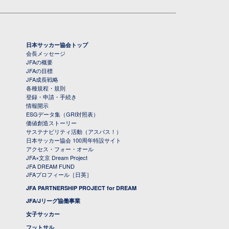
日本サッカー協会トップ
会長メッセージ
JFAの概要
JFAの目標
JFA成長戦略
各種規程・規則
登録・申請・手続き
情報開示
ESGデータ集（GRI対照表）
価値創造ストーリー
サステナビリティ活動（アスパス！）
日本サッカー協会 100周年特設サイト
アクセス・フォー・オール
JFA×文京 Dream Project
JFA DREAM FUND
JFAプロフィール［日英］
JFA PARTNERSHIP PROJECT for DREAM
JFA/Jリーグ協働事業
女子サッカー
フットサル