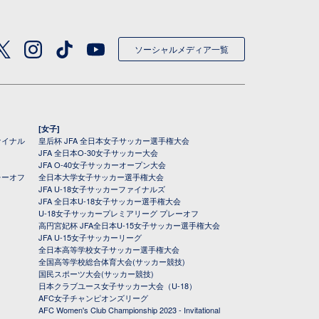
ソーシャルメディア一覧
[女子]
ァイナル
皇后杯 JFA 全日本女子サッカー選手権大会
JFA 全日本O-30女子サッカー大会
JFA O-40女子サッカーオープン大会
レーオフ
全日本大学女子サッカー選手権大会
JFA U-18女子サッカーファイナルズ
JFA 全日本U-18女子サッカー選手権大会
U-18女子サッカープレミアリーグ プレーオフ
高円宮妃杯 JFA全日本U-15女子サッカー選手権大会
JFA U-15女子サッカーリーグ
全日本高等学校女子サッカー選手権大会
全国高等学校総合体育大会(サッカー競技)
国民スポーツ大会(サッカー競技)
日本クラブユース女子サッカー大会（U-18）
AFC女子チャンピオンズリーグ
AFC Women's Club Championship 2023 - Invitational