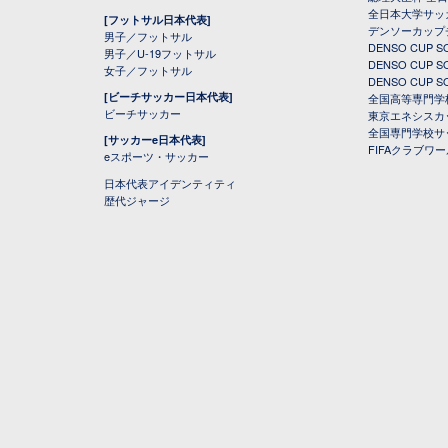
全日本大学サッ
[フットサル日本代表]
デンソーカップ
男子／フットサル
DENSO CUP
男子／U-19フットサル
DENSO CUP
女子／フットサル
DENSO CUP
[ビーチサッカー日本代表]
全国高等専門学
ビーチサッカー
東京エネシスカ
全国専門学校サ
[サッカーe日本代表]
FIFAクラブワ
eスポーツ・サッカー
日本代表アイデンティティ
歴代ジャージ