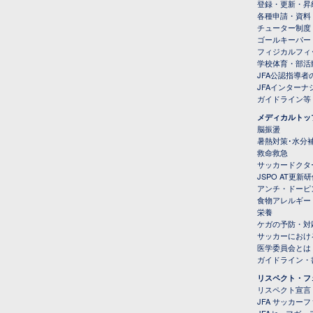
登録・更新・昇
各種申請・資料
チューター制度
ゴールキーパー
フィジカルフィ
学校体育・部活
JFA公認指導者
JFAインター
ガイドライン等
メディカルトッ
脳振盪
暑熱対策･水分
救命救急
サッカードクタ
JSPO AT更新
アンチ・ドーピ
食物アレルギー
栄養
ケガの予防・対
サッカーにおけ
医学委員会とは
ガイドライン・書
リスペクト・フ
リスペクト宣言
JFA サッカー