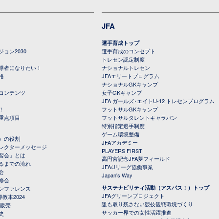
JFA
選手育成トップ
ョン2030
選手育成のコンセプト
トレセン認定制度
導者になりたい！
ナショナルトレセン
格
JFAエリートプログラム
ナショナルGKキャンプ
コンテンツ
女子GKキャンプ
JFA ガールズ･エイトU-12 トレセンプログラム
！
フットサルGKキャンプ
重点項目
フットサルタレントキャラバン
特別指定選手制度
ゲーム環境整備
）の役割
JFAアカデミー
レクターメッセージ
PLAYERS FIRST!
習会」とは
高円宮記念JFA夢フィールド
るまでの流れ
JFA/Jリーグ協働事業
会
Japan's Way
修会
サステナビリティ活動（アスパス！）トップ
ンファレンス
JFAグリーンプロジェクト
教本2024
誰も取り残さない競技観戦環境づくり
 販売
サッカー界での女性活躍推進
史