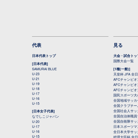
代表
見る
日本代表トップ
大会・試合トッ
国際大会一覧
[日本代表]
SAMURAI BLUE
[1種(一般)]
U-23
天皇杯 JFA 
U-21
AFCチャンピ
U-19
AFCチャンピオン
U-18
AFCチャンピオ
U-17
国民スポーツ大
U-16
全国地域サッカ
U-15
全国クラブチー
全国社会人サッ
[日本女子代表]
全国自治体職員
なでしこジャパン
全国自衛隊サッ
U-20
U-17
日本スポーツマ
U-16
全日本大学サッ
U-15
総理大臣杯 全