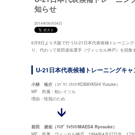
知らせ
2014年06月04日
6月9日より大阪で行うU-21日本代表候補トレーニ
り、代わって前田凌佑選手（ヴィッセル神戸）を招集
U-21日本代表候補トレーニングキャ
小林 祐介
（ｺﾊﾞﾔｼ ﾕｳｽｹ
/KOBAYASHI Yusuke
）
MF
所属：柏レイソル
理由：怪我のため
前田 凌佑（ﾏｴﾀﾞ ﾘｮｳｽｹ/MAEDA Ryosuke）
MF
所属：ヴィッセル神戸 1994年4月27日生 172cm