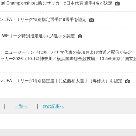
inental Championshipに臨むサッカーe日本代表 選手4名が決定
ーズン JFA・Ｊリーグ特別指定選手に9選手を認定
JFA・WEリーグ特別指定選手に3選手を認定
表、ニュージーランド代表、パナマ代表の参加および放送／配信が決
ッカー2026（10.1＠神奈川／横浜国際総合競技場、10.5＠東京／国立
シーズン JFA・Ｊリーグ特別指定選手に佐藤柚太選手（専修大）を認定
│
一覧へ
│
次の記事へ