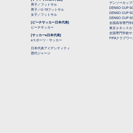
デンソーカップ
男子／フットサル
DENSO CUP
男子／U-19フットサル
DENSO CUP
女子／フットサル
DENSO CUP
[ビーチサッカー日本代表]
全国高等専門学
ビーチサッカー
東京エネシスカ
全国専門学校サ
[サッカーe日本代表]
FIFAクラブワ
eスポーツ・サッカー
日本代表アイデンティティ
歴代ジャージ