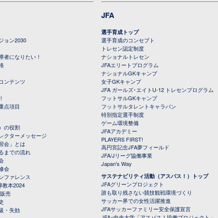
JFA
選手育成トップ
ョン2030
選手育成のコンセプト
トレセン認定制度
導者になりたい！
ナショナルトレセン
格
JFAエリートプログラム
ナショナルGKキャンプ
コンテンツ
女子GKキャンプ
JFA ガールズ･エイトU-12 トレセンプログラム
！
フットサルGKキャンプ
重点項目
フットサルタレントキャラバン
特別指定選手制度
ゲーム環境整備
）の役割
JFAアカデミー
レクターメッセージ
PLAYERS FIRST!
習会」とは
高円宮記念JFA夢フィールド
るまでの流れ
JFA/Jリーグ協働事業
会
Japan's Way
修会
サステナビリティ活動（アスパス！）トップ
ンファレンス
JFAグリーンプロジェクト
教本2024
誰も取り残さない競技観戦環境づくり
 販売
サッカー界での女性活躍推進
史
JFAサッカーファミリー安全保護宣言
級・失効
JFA×中央大学「アスパス！協働プロジェクト」