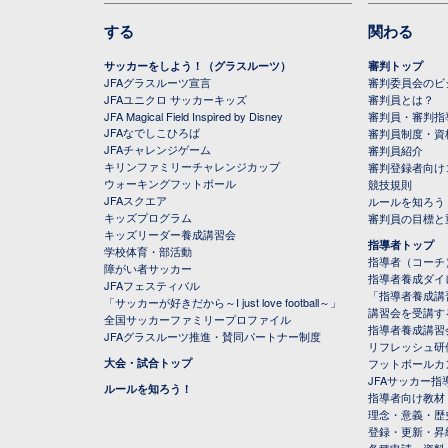
する
関わる
サッカーをしよう！（グラスルーツ）
審判トップ
JFAグラスルーツ宣言
審判委員会のビジ
JFAユニクロ サッカーキッズ
審判員とは？
JFA Magical Field Inspired by Disney
審判員・審判指
JFAなでしこひろば
審判員制度・資
JFAチャレンジゲーム
審判員紹介
キリンファミリーチャレンジカップ
審判登録者向け
ウォーキングフットボール
競技規則
JFAスクエア
ルールを知ろう
キッズプログラム
審判員の目標と
キッズリーダー養成講習会
指導者トップ
学校体育・部活動
指導者（コーチ
障がい者サッカー
指導者養成ダイ
JFAフェスティバル
「指導者養成講
「サッカーが好きだから～I just love football～」
講習会を受講す
全国サッカーファミリープロファイル
指導者養成講習
JFAグラスルーツ推進・賛同パートナー制度
リフレッシュ研
大会・試合トップ
フットボールカ
JFAサッカー指導
ルールを知ろう！
指導者向け教材
理念・意義・歴
登録・更新・昇