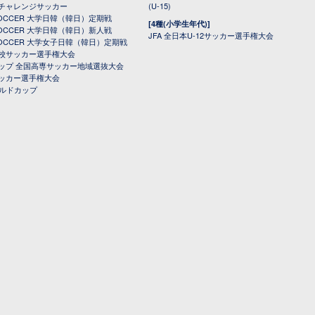
チャレンジサッカー
(U-15)
 SOCCER 大学日韓（韓日）定期戦
[4種(小学生年代)]
 SOCCER 大学日韓（韓日）新人戦
JFA 全日本U-12サッカー選手権大会
 SOCCER 大学女子日韓（韓日）定期戦
校サッカー選手権大会
ップ 全国高専サッカー地域選抜大会
ッカー選手権大会
ールドカップ