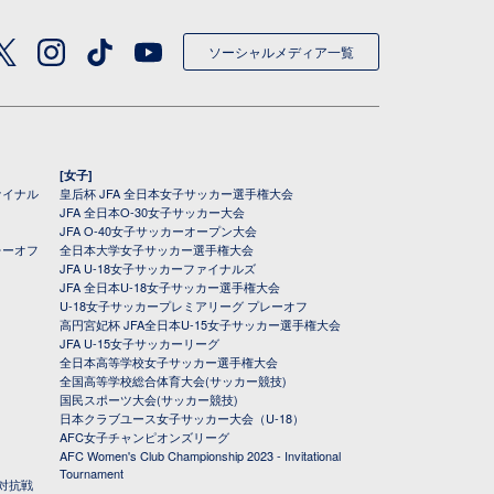
ソーシャルメディア一覧
[女子]
ァイナル
皇后杯 JFA 全日本女子サッカー選手権大会
JFA 全日本O-30女子サッカー大会
JFA O-40女子サッカーオープン大会
レーオフ
全日本大学女子サッカー選手権大会
JFA U-18女子サッカーファイナルズ
JFA 全日本U-18女子サッカー選手権大会
U-18女子サッカープレミアリーグ プレーオフ
高円宮妃杯 JFA全日本U-15女子サッカー選手権大会
JFA U-15女子サッカーリーグ
全日本高等学校女子サッカー選手権大会
全国高等学校総合体育大会(サッカー競技)
国民スポーツ大会(サッカー競技)
日本クラブユース女子サッカー大会（U-18）
AFC女子チャンピオンズリーグ
AFC Women's Club Championship 2023 - Invitational
Tournament
対抗戦