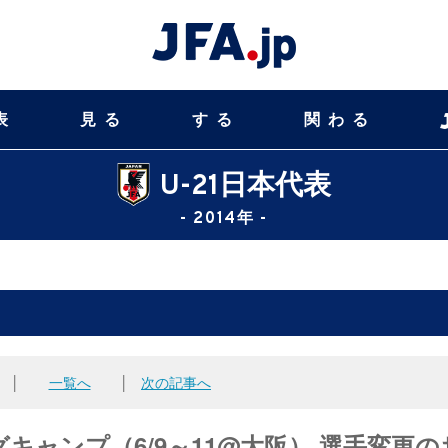
表
見る
する
関わる
U-21日本代表
- 2014年 -
│
一覧へ
│
次の記事へ
グキャンプ（6/9～11@大阪） 選手変更の