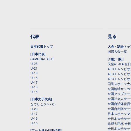
代表
見る
日本代表トップ
大会・試合トッ
国際大会一覧
[日本代表]
SAMURAI BLUE
[1種(一般)]
U-23
天皇杯 JFA 
U-21
AFCチャンピ
U-19
AFCチャンピオン
U-18
AFCチャンピオ
U-17
国民スポーツ大
U-16
全国地域サッカ
U-15
全国クラブチー
全国社会人サッ
[日本女子代表]
全国自治体職員
なでしこジャパン
全国自衛隊サッ
U-20
U-17
日本スポーツマ
U-16
全日本大学サッ
U-15
総理大臣杯 全
全日本大学サッ
[フットサル日本代表]