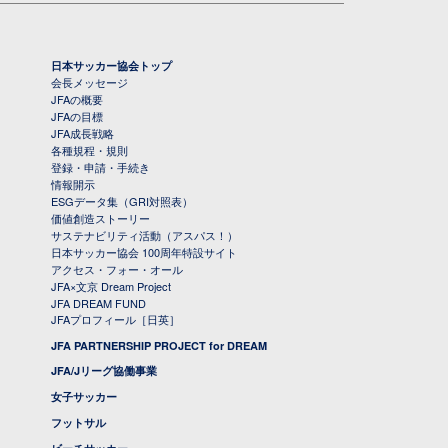
日本サッカー協会トップ
会長メッセージ
JFAの概要
JFAの目標
JFA成長戦略
各種規程・規則
登録・申請・手続き
情報開示
ESGデータ集（GRI対照表）
価値創造ストーリー
サステナビリティ活動（アスパス！）
日本サッカー協会 100周年特設サイト
アクセス・フォー・オール
JFA×文京 Dream Project
JFA DREAM FUND
JFAプロフィール［日英］
JFA PARTNERSHIP PROJECT for DREAM
JFA/Jリーグ協働事業
女子サッカー
フットサル