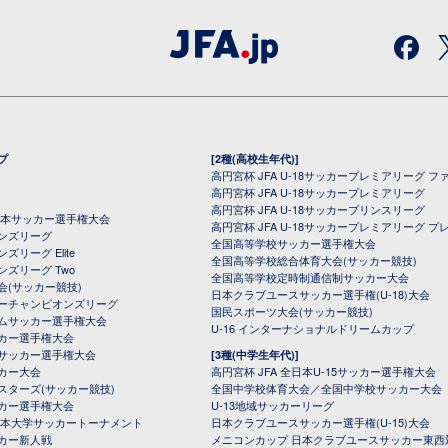
プ
[2種(高校生年代)]
高円宮杯 JFA U-18サッカープレミアリーグ フ
高円宮杯 JFA U-18サッカープレミアリーグ
高円宮杯 JFA U-18サッカープリンスリーグ
全日本サッカー選手権大会
高円宮杯 JFA U-18サッカープレミアリーグ プ
オンズリーグ
全国高等学校サッカー選手権大会
ズリーグ Elite
全国高等学校総合体育大会(サッカー競技)
ンズリーグ Two
全国高等学校定時制通信制サッカー大会
会(サッカー競技)
日本クラブユースサッカー選手権(U-18)大会
ーチャンピオンズリーグ
国民スポーツ大会(サッカー競技)
ムサッカー選手権大会
U-16 インターナショナルドリームカップ
カー選手権大会
サッカー選手権大会
[3種(中学生年代)]
カー大会
高円宮杯 JFA 全日本U-15サッカー選手権大会
スターズ(サッカー競技)
全国中学校体育大会／全国中学校サッカー大会
カー選手権大会
U-13地域サッカーリーグ
日本大学サッカートーナメント
日本クラブユースサッカー選手権(U-15)大会
カー新人戦
メニコンカップ 日本クラブユースサッカー東西