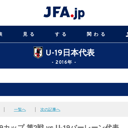
表
見る
する
関わる
U-19日本代表
- 2016年 -
│
一覧へ
│
次の記事へ
9カップ 第2戦 vs U-19バーレーン代表