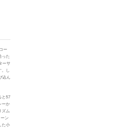
コー
拾った
ターサ
す。し
び込ん
と57
レーか
リズム
レーン
した小