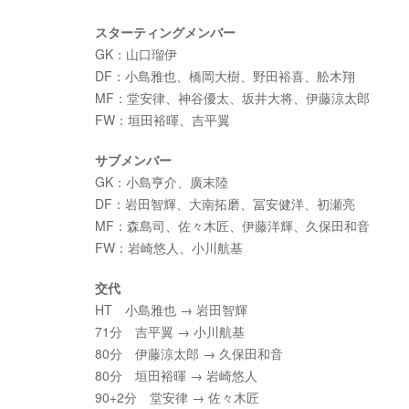
スターティングメンバー
GK：山口瑠伊
DF：小島雅也、橋岡大樹、野田裕喜、舩木翔
MF：堂安律、神谷優太、坂井大将、伊藤涼太郎
FW：垣田裕暉、吉平翼
サブメンバー
GK：小島亨介、廣末陸
DF：岩田智輝、大南拓磨、冨安健洋、初瀬亮
MF：森島司、佐々木匠、伊藤洋輝、久保田和音
FW：岩崎悠人、小川航基
交代
HT 小島雅也 → 岩田智輝
71分 吉平翼 → 小川航基
80分 伊藤涼太郎 → 久保田和音
80分 垣田裕暉 → 岩崎悠人
90+2分 堂安律 → 佐々木匠