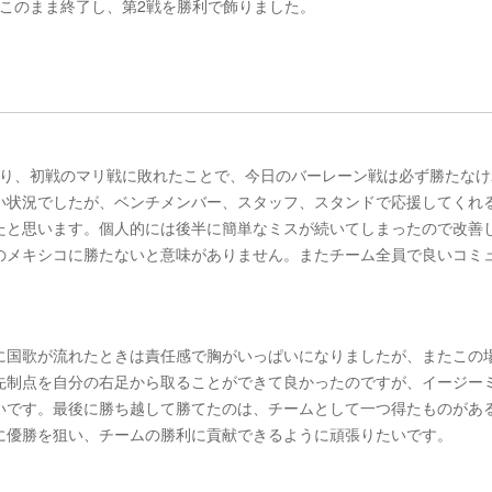
はこのまま終了し、第2戦を勝利で飾りました。
であり、初戦のマリ戦に敗れたことで、今日のバーレーン戦は必ず勝たな
い状況でしたが、ベンチメンバー、スタッフ、スタンドで応援してくれ
たと思います。個人的には後半に簡単なミスが続いてしまったので改善
のメキシコに勝たないと意味がありません。またチーム全員で良いコミ
に国歌が流れたときは責任感で胸がいっぱいになりましたが、またこの
先制点を自分の右足から取ることができて良かったのですが、イージー
いです。最後に勝ち越して勝てたのは、チームとして一つ得たものがあ
に優勝を狙い、チームの勝利に貢献できるように頑張りたいです。