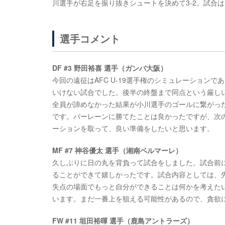
川選手が右足を振り抜きシュートを決めて3-2。試合
選手コメント
DF #3 野田裕喜 選手（ガンバ大阪）
今回の遠征はAFC U-19選手権のシミュレーション
いけない試合でした。後半の終盤まで同点という厳し
全員が諦めなかった結果が小川選手のゴールに繋がっ
です。バーレーンに勝てたことは良かったですが、次
ーションを取って、良い準備をしたいと思います。
MF #7 神谷優太 選手（湘南ベルマーレ）
久しぶりに日の丸を背負って試合をしました。試合前
ることができて嬉しかったです。試合内容としては、
失点の場面でもっと自分ができることは何かを考えた
います。まだ一番上を狙える可能性があるので、貪欲
FW #11 垣田裕暉 選手（鹿島アントラーズ）