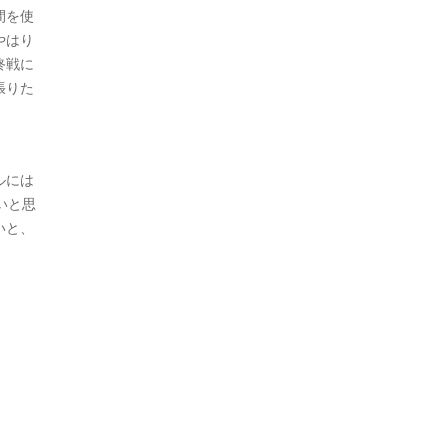
間を使
やはり
終戦に
張りた
ルには
いと思
いと、