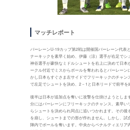
マッチレポート
バーレーンU-19カップ第2戦は開催国バーレーン代
ナーキックを素早く始め、伊藤（涼）選手が右足でシ
神谷選手が豪快なミドルシュートを右上に決めて日本
ークル付近でミスからボールを奪われるとバーレーン
かし日本もすぐさま左サイドでフリーキックのチャン
で左足でシュートを決め、2－1と日本リードで前半を
後半は日本が追加点を奪いに攻撃を仕掛けようとしま
分にはバーレーンにフリーキックのチャンス。素早い
らシュートを決められ同点に追いつかれます。その後
を崩し、シュートまでの形が作れません。しかし、試合
陣内でボールを奪います。中央からペナルティエリア