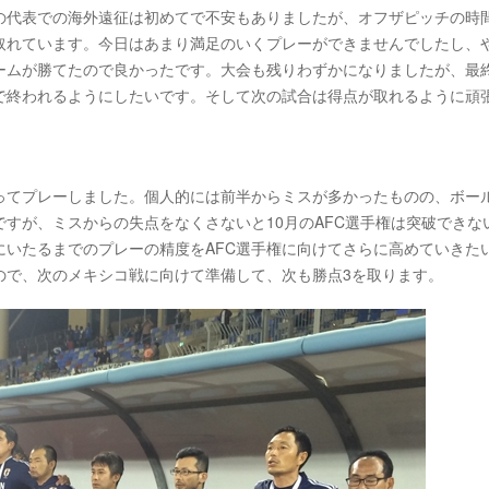
の代表での海外遠征は初めてで不安もありましたが、オフザピッチの時
取れています。今日はあまり満足のいくプレーができませんでしたし、
ームが勝てたので良かったです。大会も残りわずかになりましたが、最
で終われるようにしたいです。そして次の試合は得点が取れるように頑
ってプレーしました。個人的には前半からミスが多かったものの、ボー
すが、ミスからの失点をなくさないと10月のAFC選手権は突破できな
にいたるまでのプレーの精度をAFC選手権に向けてさらに高めていきた
ので、次のメキシコ戦に向けて準備して、次も勝点3を取ります。