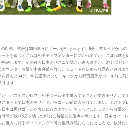
表との対戦。試合は開始早々にゴールが生まれます。9分、左サイドからの
ュートを放つとこれは相手ディフェンダーに防がれますが、こぼれ球を
が先制します。その後も日本のリズムで試合が進みますが、31分にセン
にカウンター攻撃で中央突破を許し、シュートを決められ同点とされま
スを得ると34分、堂安選手のフリーキックから野田選手がゴール前に飛
終えます。
すが、パスミスが目立ち相手ゴールまで進入することができません。する
リスタートで日本の右サイドからゴール前に入られてしまい、ポストプ
も日本は再びゴールを奪いに行きますが、ちょっとしたミスから攻撃の
時間が残り5分を切った87分に待望の決勝点を奪います。日本はバー
内に進入し相手ディフェンダー陣と混戦状態になったところで、抜けだ