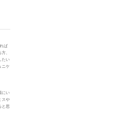
ければ
る方、
したい
ュニケ
場にい
ミスや
ると思