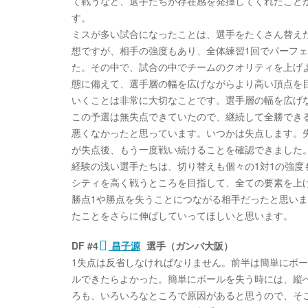
て戦うなど、選手たちが存在感を発揮してくれたこと
す。
ミスが多い試合になったことは、選手をたくさん替え
想ですが、相手の強度もあり、全体練習1回でパーフ
た。その中で、試合の中でチームのクオリティを上げ
態に備えて、選手層の幅を広げながらより高い頂点を
いくことは非常に大切なことです。選手層の幅を広げ
この予選は無失点できていたので、継続して全勝でき
悪くなかったと思っています。いつかは失点します。
が失点後、もう一度戦い続けることを確認できました
経験の浅い選手たちは、切り替えも個々の1対1の強
シティを高く戦うところを目指して、全ての要素を上
勝点1や勝点を失うことにつながる相手だったと思い
たことをさらに伸ばしていってほしいと思います。
DF #4
昌子源
選手（ガンバ大阪）
1失点は反省しなければなりません。前半は簡単にボ
ルできたらよかった。簡単にボールを失う時には、縦
ろも、いろいろなところで原因があると思うので、そ