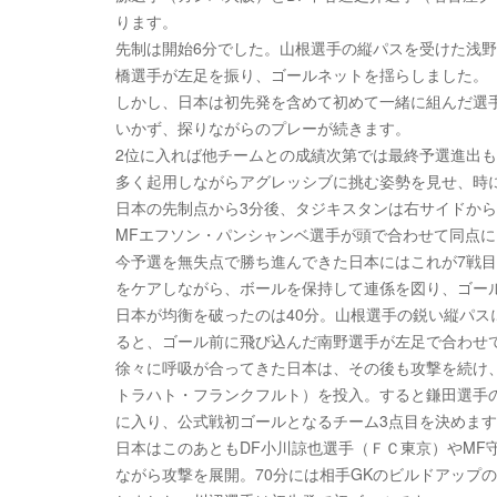
ります。
先制は開始6分でした。山根選手の縦パスを受けた浅
橋選手が左足を振り、ゴールネットを揺らしました。
しかし、日本は初先発を含めて初めて一緒に組んだ選
いかず、探りながらのプレーが続きます。
2位に入れば他チームとの成績次第では最終予選進出もA
多く起用しながらアグレッシブに挑む姿勢を見せ、時
日本の先制点から3分後、タジキスタンは右サイドから
MFエフソン・パンシャンベ選手が頭で合わせて同点
今予選を無失点で勝ち進んできた日本にはこれが7戦
をケアしながら、ボールを保持して連係を図り、ゴー
日本が均衡を破ったのは40分。山根選手の鋭い縦パス
ると、ゴール前に飛び込んだ南野選手が左足で合わせて
徐々に呼吸が合ってきた日本は、その後も攻撃を続け
トラハト・フランクフルト）を投入。すると鎌田選手
に入り、公式戦初ゴールとなるチーム3点目を決めま
日本はこのあともDF小川諒也選手（ＦＣ東京）やMF
ながら攻撃を展開。70分には相手GKのビルドアップ