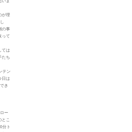
思いま
のが理
まし
測の事
取って
しては
手たち
ンテン
今日は
ででき
トロー
のとこ
0分ト