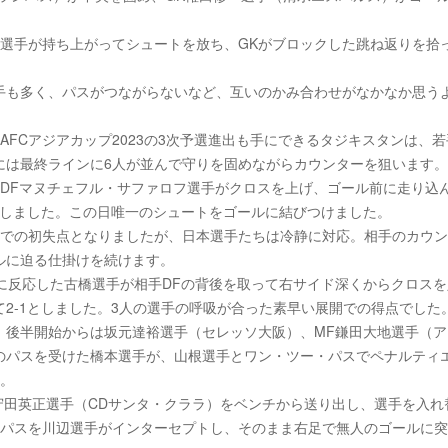
野選手が持ち上がってシュートを放ち、GKがブロックした跳ね返りを拾
手も多く、パスがつながらないなど、互いのかみ合わせがなかなか思う
FCアジアカップ2023の3次予選進出も手にできるタジキスタンは、若
には最終ラインに6人が並んで守りを固めながらカウンターを狙います。
DFマヌチェフル・サファロフ選手がクロスを上げ、ゴール前に走り込
にしました。この日唯一のシュートをゴールに結びつけました。
目での初失点となりましたが、日本選手たちは冷静に対応。相手のカウ
ルに迫る仕掛けを続けます。
に反応した古橋選手が相手DFの背後を取って右サイド深くからクロスを
2-1としました。3人の選手の呼吸が合った素早い展開での得点でした
、後半開始からは坂元達裕選手（セレッソ大阪）、MF鎌田大地選手（ア
のパスを受けた橋本選手が、山根選手とワン・ツー・パスでペナルティ
す。
守田英正選手（CDサンタ・クララ）をベンチから送り出し、選手を入れ
のパスを川辺選手がインターセプトし、そのまま右足で無人のゴールに