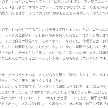
ので、もったいなかったです。1-1に追いつかれても、重い空気になら
しっかり合わせて、前向きにプレーして次につなげていこうと後ろから
の局面が出てきます。そこで負けない強さもどんどん発揮していきたいで
たので、しっかり当てることだけを考えて打ちました。ただ、ゴールは
、ボランチの位置やもう少し前へ厚みを持たせるなど、できたと思いま
で、そこは自分の課題です。初めてボランチを組んだ川辺選手とは、お
した。いい時間帯もありましたが、うまくいかない時間帯もあって、少
良さを出し、チームとして勝つことができて、次へつながります。課題
そこはみんなでコミュニケーションを取りながら改善していきたいです
たが、チームがやるべきことをやろうと思って試合に入りました。うま
結果として少し後ろに重たくなりましたが。
ましたが、そこで慌てずバタバタせずに追加点を獲れて、また試合が落
てしまいました。前に1回大きく蹴って少し前に運んでから押し上げる
GKがつないで来るので、そこで奪えればと思っていました。相手との駆
結果を出さないと次は呼ばれない立場なので、その意味で数字も必要で