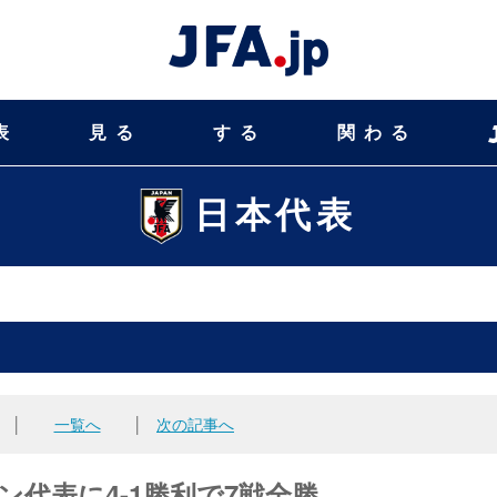
表
見る
する
関わる
日本代表
│
一覧へ
│
次の記事へ
タン代表に4-1勝利で7戦全勝