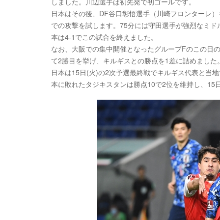
しました。川辺選手は初先発で初ゴールです。
日本はその後、DF谷口彰悟選手（川崎フロンターレ）を
での攻撃を試します。75分には守田選手が強烈なミ
本は4-1でこの試合を終えました。
なお、大阪での集中開催となったグループFのこの日の
て2勝目を挙げ、キルギスとの勝点を1差に詰めました
日本は15日(火)の2次予選最終戦でキルギス代表と当
本に敗れたタジキスタンは勝点10で2位を維持し、1