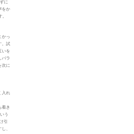
ずに
声をか
す。
よかっ
す。試
互いを
しバラ
を次に
。
く入れ
ち着き
という
け引
すし、