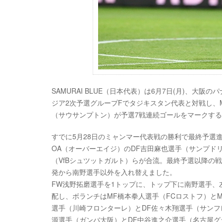
SAMURAI BLUE（日本代表）は6月7日(月)、大阪
ジア2次予選グループFでタジキスタン代表と対戦し、
（サウサンプトン）が予選7戦連続ゴールをマークする
すでに5月28日のミャンマー代表戦の勝利で最終予選
OA（オーバーエイジ）のDF吉田麻也選手（サンプド
（VfBシュツットガルト）らが合流。最終予選以降の
発から南野選手以外を入れ替えました。
FW浅野拓磨選手を1トップに、トップ下に南野選手、
配し、ボランチはMF橋本拳人選手（FCロストフ）と
選手（川崎フロンターレ）とDF佐々木翔選手（サンフ
源選手（ガンバ大阪）とDF中谷進之介選手（名古屋グ