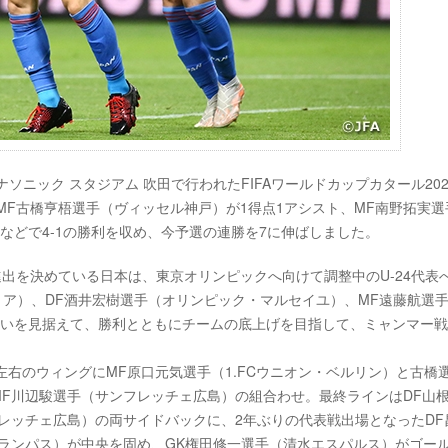
のパナソニック スタジアム 吹田で行われたFIFAワールドカップカタール202
MF古橋亨梧選手（ヴィッセル神戸）が1得点1アシスト、MF南野拓実選
などで4-1の勝利を収め、今予選の連勝を7に伸ばしました。
進出を決めている日本は、東京オリンピックへ向けて調整中のU-24代表
リア）、DF酒井宏樹選手（オリンピック・マルセイユ）、MF遠藤航選
戦いを見据えて、勝利とともにチームの底上げを目指して、ミャンマー
左右のウィングにMF原口元気選手（1.FCウニオン・ベルリン）と古橋
MF川辺駿選手（サンフレッチェ広島）の組合わせ。最終ラインはDF山
レッチェ広島）の両サイドバックに、2年ぶりの代表戦出場となったDF
ランパス）が中央を固め、GK権田修一選手（清水エスパルス）がゴー