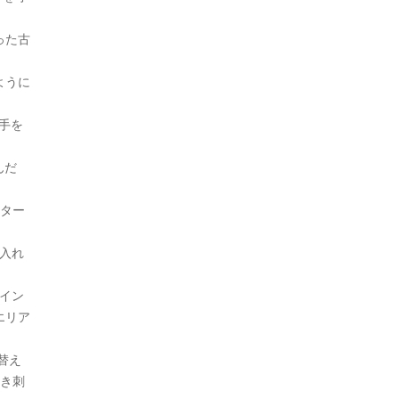
った古
ように
手を
んだ
ンター
入れ
。
イン
エリア
替え
突き刺