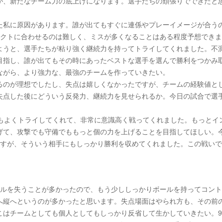
が、新たなチーム力の底上げになります。選手たちの頑張りでできたと
た私に原因があります。誰が出てもすぐに連係やプレーイメージが合う
ェクトに合わせるのは難しく、ミスが多くなることはある程度予想でき
ようと、選手たちが粘り強く継続力を持ってトライしてくれました。不
目指し、誰が出てもその時にあったベストな選手を選んで勝利をつかみ
ながら、より強力な、最強のチームを作っていきたい。
るのが理想でしたし、失点は嬉しくなかったですが、チームの経験値と
失点した後にどういう反発力、継続力を見せられるか。今日の試合で選
。
度もよくトライしてくれて、非常に意識高く戦ってくれました。もっとイ
げて、攻撃でも守備でももっと個の力を上げることを目指してほしい。
ますが、そういう相手にもしっかり勝利を収めてくれました。この戦い
ールを失うことが多かったので、もう少ししっかりボールを持ってコン
へ縦へというのが多かったと思います。失点場面はやられ方も、その前
こはチームとしても個人としてもしっかり反省して生かしていきたい。9