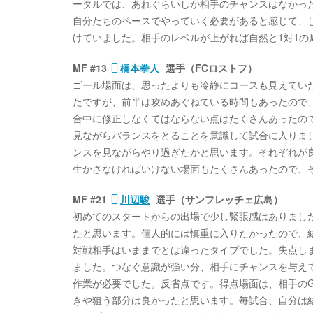
ータルでは、あれぐらいしか相手のチャンスはなかった
自分たちのペースでやっていく必要があると感じて、
けていました。相手のレベルが上がれば自然と1対1
MF #13
橋本拳人
選手（FCロストフ）
ゴール場面は、思ったよりも冷静にコースも見えてい
たですが、前半は攻めあぐねている時間もあったので
合中に修正しなくてはならない点はたくさんあったの
見ながらバランスをとることを意識して試合に入りま
ンスを見ながらやり過ぎたかと思います。それぞれが
生かさなければいけない場面もたくさんあったので、
MF #21
川辺駿
選手（サンフレッチェ広島）
初めてのスタートからの出場で少し緊張感はありまし
たと思います。個人的には慎重に入りたかったので、
対戦相手はいままでとは違ったタイプでした。失点し
ました。つなぐ意識が強い分、相手にチャンスを与え
作業が必要でした。反省点です。得点場面は、相手の
きや狙う部分は良かったと思います。毎試合、自分は