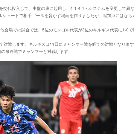
交代投入して、中盤の底に起用し、4-1-4-1へシステムを変更して異
ドルシュートで相手ゴールを脅かす場面を作りましたが、追加点にはなら
他会場での試合では、5位のモンゴル代表が3位のキルギス代表に1-0で
。
地で対戦します。キルギスは11日にミャンマー戦を経ての対戦となりま
5日の最終戦でミャンマーと対戦します。