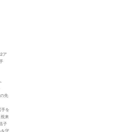
2ア
手
へ
手
戦の先
選手を
根視来
昌子
ルを守