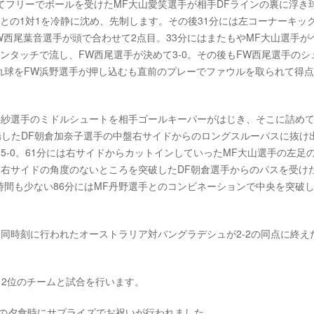
てフリーでボールを受けたMF大山愛笑選手が相手DFラインの裏に浮き
との1対1を冷静に沈め、先制します。その後31分には左コーナーキッ
W西尾葉音選手が頭で合わせて2点目。33分にはまたもやMF大山選手が
ンタッチで流し、FW西尾選手が決めて3-0。その後もFW西尾選手のシ
れ球をFW浜野選手が押し込むも直前のプレーでファウルを取られて得
野紗選手のミドルシュートを相手ゴールキーパーがはじき、そこに詰め
場したDF朝倉加奈子選手の中盤右サイドからのロングスルーパスに抜け
5-0。61分には右サイドからカットインしていったMF大山選手の左足
は右サイドの角度のないところを突破したDF朝倉選手からのパスを受け
間も少ない86分にはMF丹野選手とのコンビネーションで中央を突破し
、同時刻に行われたオーストラリア対バングラデシュが2-2の同点に終え
B・2位のチームと試合を行います。
後の夕食時にサプライズでお祝いが行われました。