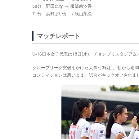
58分 野田にな → 服部茜汐香
71分 浜野まいか → 浅山茉緩
マッチレポート
U-16日本女子代表は18日(水)、チョンブリスタジア
グループリーグ突破をかけた大事な3戦目。朝から雨
コンディションは悪いまま、試合がキックオフされま