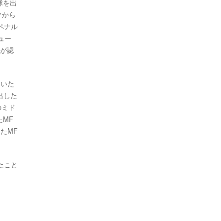
球を出
クから
ペナル
ュー
点が認
ていた
出した
のミド
たMF
たMF
たこと