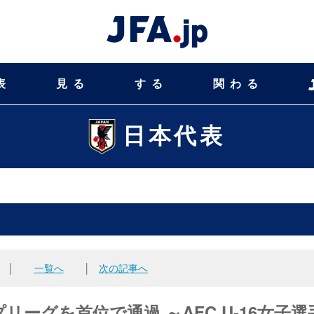
表
見る
する
関わる
日本代表
│
一覧へ
│
次の記事へ
ーグを首位で通過 ～AFC U-16女子選