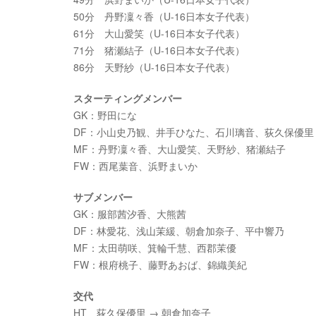
50分 丹野凜々香（U-16日本女子代表）
61分 大山愛笑（U-16日本女子代表）
71分 猪瀬結子（U-16日本女子代表）
86分 天野紗（U-16日本女子代表）
スターティングメンバー
GK：野田にな
DF：小山史乃観、井手ひなた、石川璃音、荻久保優里
MF：丹野凜々香、大山愛笑、天野紗、猪瀬結子
FW：西尾葉音、浜野まいか
サブメンバー
GK：服部茜汐香、大熊茜
DF：林愛花、浅山茉緩、朝倉加奈子、平中響乃
MF：太田萌咲、箕輪千慧、西郡茉優
FW：根府桃子、藤野あおば、錦織美紀
交代
HT 荻久保優里 → 朝倉加奈子