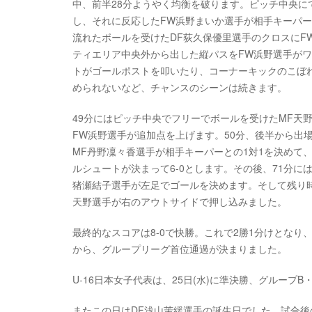
中、前半28分ようやく均衡を破ります。ピッチ中央に
し、それに反応したFW浜野まいか選手が相手キーパー
流れたボールを受けたDF荻久保優里選手のクロスにF
ティエリア中央外から出した縦パスをFW浜野選手がワ
トがゴールポストを叩いたり、コーナーキックのこぼ
められないなど、チャンスのシーンは続きます。
49分にはピッチ中央でフリーでボールを受けたMF天
FW浜野選手が追加点を上げます。50分、後半から出
MF丹野凜々香選手が相手キーパーとの1対1を決めて、
ルシュートが決まって6-0とします。その後、71分に
猪瀬結子選手が左足でゴールを決めます。そして残り時
天野選手が右のアウトサイドで押し込みました。
最終的なスコアは8-0で快勝。これで2勝1分けとなり
から、グループリーグ首位通過が決まりました。
U-16日本女子代表は、25日(水)に準決勝、グループ
またこの日はDF浅山茉緩選手の誕生日でした。試合