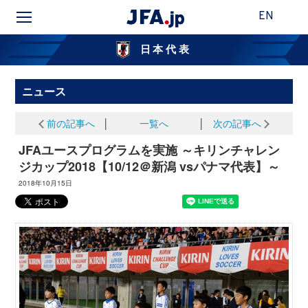
EN
日本代表
ニュース
前の記事へ
│
一覧へ
│
次の記事へ
JFAユースプログラムを実施 ～キリンチャレン
ジカップ2018【10/12＠新潟 vsパナマ代表】～
2018年10月15日