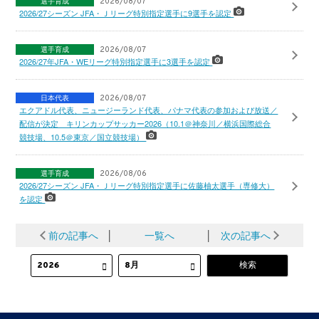
選手育成
2026/08/07
2026/27シーズン JFA・Ｊリーグ特別指定選手に9選手を認定
選手育成
2026/08/07
2026/27年JFA・WEリーグ特別指定選手に3選手を認定
日本代表
2026/08/07
エクアドル代表、ニュージーランド代表、パナマ代表の参加および放送／
配信が決定 キリンカップサッカー2026（10.1＠神奈川／横浜国際総合
競技場、10.5＠東京／国立競技場）
選手育成
2026/08/06
2026/27シーズン JFA・Ｊリーグ特別指定選手に佐藤柚太選手（専修大）
を認定
前の記事へ
│
一覧へ
│
次の記事へ