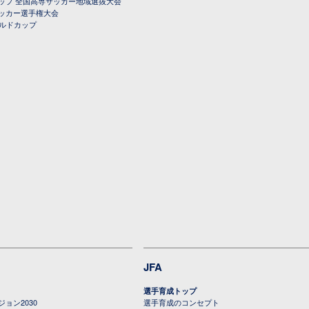
ップ 全国高専サッカー地域選抜大会
ッカー選手権大会
ールドカップ
JFA
選手育成トップ
ョン2030
選手育成のコンセプト