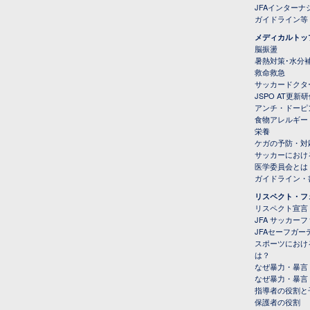
JFAインター
ガイドライン等
メディカルトッ
脳振盪
暑熱対策･水分
救命救急
サッカードクタ
JSPO AT更新
アンチ・ドーピ
食物アレルギー
栄養
ケガの予防・対
サッカーにおけ
医学委員会とは
ガイドライン・書
リスペクト・フ
リスペクト宣言
JFA サッカー
JFAセーフガ
スポーツにおけ
は？
なぜ暴力・暴言
なぜ暴力・暴言
指導者の役割と
保護者の役割