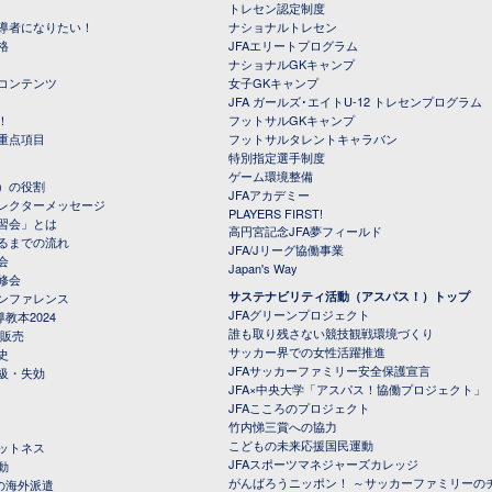
トレセン認定制度
導者になりたい！
ナショナルトレセン
格
JFAエリートプログラム
ナショナルGKキャンプ
コンテンツ
女子GKキャンプ
JFA ガールズ･エイトU-12 トレセンプログラム
！
フットサルGKキャンプ
重点項目
フットサルタレントキャラバン
特別指定選手制度
ゲーム環境整備
）の役割
JFAアカデミー
レクターメッセージ
PLAYERS FIRST!
習会」とは
高円宮記念JFA夢フィールド
るまでの流れ
JFA/Jリーグ協働事業
会
Japan's Way
修会
サステナビリティ活動（アスパス！）トップ
ンファレンス
JFAグリーンプロジェクト
教本2024
誰も取り残さない競技観戦環境づくり
 販売
サッカー界での女性活躍推進
史
JFAサッカーファミリー安全保護宣言
級・失効
JFA×中央大学「アスパス！協働プロジェクト」
JFAこころのプロジェクト
竹内悌三賞への協力
こどもの未来応援国民運動
ットネス
JFAスポーツマネジャーズカレッジ
動
がんばろうニッポン！ ～サッカーファミリーの
の海外派遣