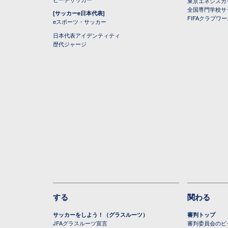
東京エネシスカ
全国専門学校サ
[サッカーe日本代表]
FIFAクラブワ
eスポーツ・サッカー
日本代表アイデンティティ
歴代ジャージ
する
関わる
サッカーをしよう！（グラスルーツ）
審判トップ
JFAグラスルーツ宣言
審判委員会のビジ