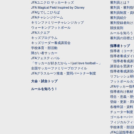
JFAユニクロ サッカーキッズ
審判員とは？
JFA Magical Field Inspired by Disney
審判員・審判指
JFAなでしこひろば
審判員制度・資
JFAチャレンジゲーム
審判員紹介
キリンファミリーチャレンジカップ
審判登録者向け
ウォーキングフットボール
競技規則
JFAスクエア
ルールを知ろう
キッズプログラム
審判員の目標と
キッズリーダー養成講習会
指導者トップ
学校体育・部活動
指導者（コーチ
障がい者サッカー
指導者養成ダイ
JFAフェスティバル
「指導者養成講
「サッカーが好きだから～I just love football～」
講習会を受講す
全国サッカーファミリープロファイル
指導者養成講習
JFAグラスルーツ推進・賛同パートナー制度
リフレッシュ研
大会・試合トップ
フットボールカ
JFAサッカー指導
ルールを知ろう！
指導者向け教材
理念・意義・歴
登録・更新・昇
各種申請・資料
チューター制度
ゴールキーパー
フィジカルフィ
学校体育・部活
JFA公認指導者