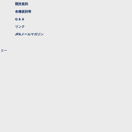
競技規則
各種規則等
Q & A
リンク
JFAメールマガジン
クター