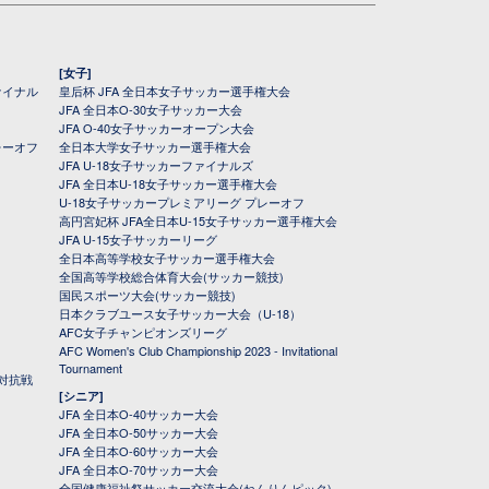
[女子]
ァイナル
皇后杯 JFA 全日本女子サッカー選手権大会
JFA 全日本O-30女子サッカー大会
JFA O-40女子サッカーオープン大会
レーオフ
全日本大学女子サッカー選手権大会
JFA U-18女子サッカーファイナルズ
JFA 全日本U-18女子サッカー選手権大会
U-18女子サッカープレミアリーグ プレーオフ
高円宮妃杯 JFA全日本U-15女子サッカー選手権大会
JFA U-15女子サッカーリーグ
全日本高等学校女子サッカー選手権大会
全国高等学校総合体育大会(サッカー競技)
国民スポーツ大会(サッカー競技)
日本クラブユース女子サッカー大会（U-18）
AFC女子チャンピオンズリーグ
AFC Women's Club Championship 2023 - Invitational
Tournament
対抗戦
[シニア]
JFA 全日本O-40サッカー大会
JFA 全日本O-50サッカー大会
JFA 全日本O-60サッカー大会
JFA 全日本O-70サッカー大会
全国健康福祉祭サッカー交流大会(ねんりんピック)