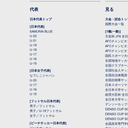
代表
見る
日本代表トップ
大会・試合トッ
国際大会一覧
[日本代表]
SAMURAI BLUE
[1種(一般)]
U-23
天皇杯 JFA 
U-21
AFCチャンピ
U-19
AFCチャンピオン
U-18
AFCチャンピオ
U-17
国民スポーツ大
U-16
全国地域サッカ
U-15
全国クラブチー
全国社会人サッ
[日本女子代表]
全国自治体職員
なでしこジャパン
全国自衛隊サッ
U-20
U-17
日本スポーツマ
U-16
全日本大学サッ
U-15
総理大臣杯 全
全日本大学サッ
[フットサル日本代表]
デンソーカップ
男子／フットサル
DENSO CUP
男子／U-19フットサル
DENSO CUP
女子／フットサル
DENSO CUP
[ビーチサッカー日本代表]
全国高等専門学
ビーチサッカー