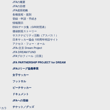
JFAの概要
JFAの目標
JFA成長戦略
各種規程・規則
登録・申請・手続き
情報開示
ESGデータ集（GRI対照表）
価値創造ストーリー
サステナビリティ活動（アスパス！）
日本サッカー協会 100周年特設サイト
アクセス・フォー・オール
JFA×文京 Dream Project
JFA DREAM FUND
JFAプロフィール［日英］
JFA PARTNERSHIP PROJECT for DREAM
JFA/Jリーグ協働事業
女子サッカー
フットサル
ビーチサッカー
ドキュメント
JFAへの登録
チケット／グッズ
チカラ