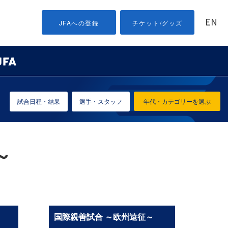
EN
JFAへの登録
チケット/グッズ
試合日程・結果
選手・スタッフ
年代・カテゴリーを選ぶ
～
国際親善試合 ～欧州遠征～