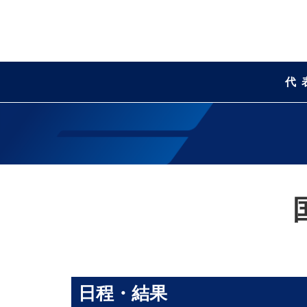
代
日程・結果