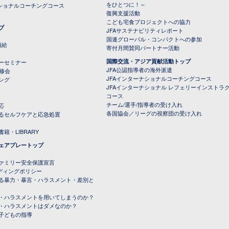
をひとつに！～
ナショナルコーチングコース
復興支援活動
こども宅食プロジェクトへの協力
プ
JFAサステナビリティレポート
（PDFファイル）
国連グローバル・コンパクトへの参加
補給
寄付月間賛同パートナー活動
国際交流・アジア貢献活動トップ
ーセミナー
JFA公認指導者の海外派遣
研修会
JFAインターナショナルコーチングコース
ング
JFAインターナショナル レフェリーインストラ
コース
チーム/選手/指導者の受け入れ
応
各国協会／リーグの視察団の受け入れ
るセルフケアと応急処置
籍・LIBRARY
ェアプレートップ
ファミリー安全保護宣言
ーディングポリシー
る暴力・暴言・ハラスメント・差別と
・ハラスメントを用いてしまうのか？
・ハラスメントはダメなのか？
子どもの指導