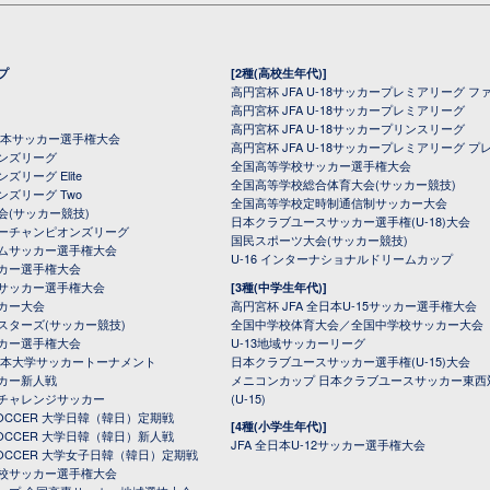
プ
[2種(高校生年代)]
高円宮杯 JFA U-18サッカープレミアリーグ フ
高円宮杯 JFA U-18サッカープレミアリーグ
高円宮杯 JFA U-18サッカープリンスリーグ
全日本サッカー選手権大会
高円宮杯 JFA U-18サッカープレミアリーグ プ
オンズリーグ
全国高等学校サッカー選手権大会
ズリーグ Elite
全国高等学校総合体育大会(サッカー競技)
ンズリーグ Two
全国高等学校定時制通信制サッカー大会
会(サッカー競技)
日本クラブユースサッカー選手権(U-18)大会
ーチャンピオンズリーグ
国民スポーツ大会(サッカー競技)
ムサッカー選手権大会
U-16 インターナショナルドリームカップ
カー選手権大会
サッカー選手権大会
[3種(中学生年代)]
カー大会
高円宮杯 JFA 全日本U-15サッカー選手権大会
スターズ(サッカー競技)
全国中学校体育大会／全国中学校サッカー大会
カー選手権大会
U-13地域サッカーリーグ
日本大学サッカートーナメント
日本クラブユースサッカー選手権(U-15)大会
カー新人戦
メニコンカップ 日本クラブユースサッカー東西
チャレンジサッカー
(U-15)
 SOCCER 大学日韓（韓日）定期戦
[4種(小学生年代)]
 SOCCER 大学日韓（韓日）新人戦
JFA 全日本U-12サッカー選手権大会
 SOCCER 大学女子日韓（韓日）定期戦
校サッカー選手権大会