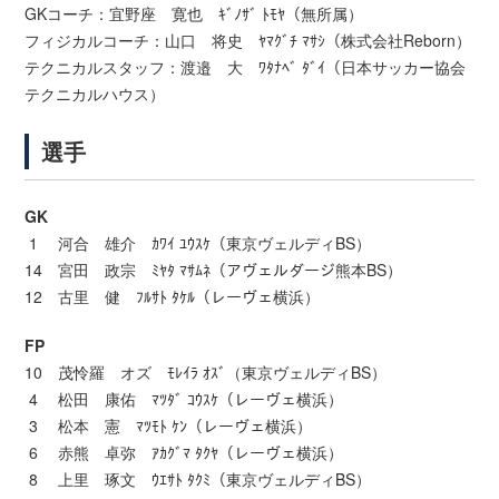
GKコーチ：宜野座 寛也 ｷﾞﾉｻﾞ ﾄﾓﾔ（無所属）
フィジカルコーチ：山口 将史 ﾔﾏｸﾞﾁ ﾏｻｼ（株式会社Reborn）
テクニカルスタッフ：渡邉 大 ﾜﾀﾅﾍﾞ ﾀﾞｲ（日本サッカー協会
テクニカルハウス）
選手
GK
1 河合 雄介 ｶﾜｲ ﾕｳｽｹ（東京ヴェルディBS）
14 宮田 政宗 ﾐﾔﾀ ﾏｻﾑﾈ（アヴェルダージ熊本BS）
12 古里 健 ﾌﾙｻﾄ ﾀｹﾙ（レーヴェ横浜）
FP
10 茂怜羅 オズ ﾓﾚｲﾗ ｵｽﾞ（東京ヴェルディBS）
4 松田 康佑 ﾏﾂﾀﾞ ｺｳｽｹ（レーヴェ横浜）
3 松本 憲 ﾏﾂﾓﾄ ｹﾝ（レーヴェ横浜）
6 赤熊 卓弥 ｱｶｸﾞﾏ ﾀｸﾔ（レーヴェ横浜）
8 上里 琢文 ｳｴｻﾄ ﾀｸﾐ（東京ヴェルディBS）