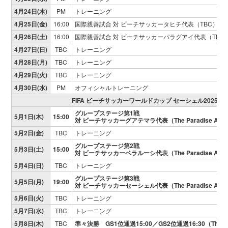
4月24日(木)
PM
トレーニング
4月25日(金)
16:00
国際親善試合 対 ビーチサッカータヒチ代表（TBC）
4月26日(土)
16:00
国際親善試合 対 ビーチサッカーパラグアイ代表（TBC
4月27日(日)
TBC
トレーニング
4月28日(月)
TBC
トレーニング
4月29日(火)
TBC
トレーニング
4月30日(水)
PM
オフィシャルトレーニング
FIFA ビーチサッカーワールドカップ セーシェル2025
グループステージ第1戦
5月1日(木)
15:00
対 ビーチサッカーグアテマラ代表（The Paradise Are
5月2日(金)
TBC
トレーニング
グループステージ第2戦
5月3日(土)
15:00
対 ビーチサッカーベラルーシ代表（The Paradise Are
5月4日(日)
TBC
トレーニング
グループステージ第3戦
5月5日(月)
19:00
対 ビーチサッカーセーシェル代表（The Paradise Are
5月6日(火)
TBC
トレーニング
5月7日(水)
TBC
トレーニング
5月8日(木)
TBC
準々決勝 GS1位通過15:00／GS2位通過16:30（The Par