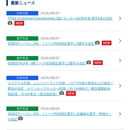
最新ニュース
日本代表
2026/08/07
FIFAe Continental Championshipに臨むサッカーe日本代表 選手4名が決定
選手育成
2026/08/07
2026/27シーズン JFA・Ｊリーグ特別指定選手に9選手を認定
選手育成
2026/08/07
2026/27年JFA・WEリーグ特別指定選手に3選手を認定
日本代表
2026/08/07
エクアドル代表、ニュージーランド代表、パナマ代表の参加および放送／
配信が決定 キリンカップサッカー2026（10.1＠神奈川／横浜国際総合
競技場、10.5＠東京／国立競技場）
選手育成
2026/08/06
2026/27シーズン JFA・Ｊリーグ特別指定選手に佐藤柚太選手（専修大）
を認定