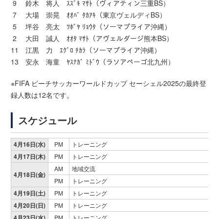
9 鈴木 将人 ｽｽﾞｷ ﾏｻﾄ（ヴィアティン三重BS）
7 大場 崇晃 ｵｵﾊﾞ ﾀｶｱｷ（東京ヴェルディBS）
5 坪谷 亮太 ﾂﾎﾞﾔ ﾘｮｳﾀ（ソーマプライア沖縄）
2 大田 誠人 ｵｵﾀ ﾏｻﾄ（アヴェルダージ熊本BS）
11 江黒 力 ｴｸﾞﾛ ﾁｶﾗ（ソーマプライア沖縄）
13 安永 海童 ﾔｽﾅｶﾞ ﾐﾄﾞｳ（ラソアペーゴ北九州）
※FIFA ビーチサッカーワールドカップ セーシェル2025の最終登
録人数は12名です。
スケジュール
4月16日(水)
PM
トレーニング
4月17日(木)
PM
トレーニング
AM
地域交流
4月18日(金)
PM
トレーニング
4月19日(土)
PM
トレーニング
4月20日(日)
PM
トレーニング
4月23日(水)
PM
トレーニング