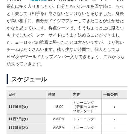
得点は多く入りましたが、自分たちがボールを回す時に、もっ
と工夫して（相手を）崩さないといけないと感じました。身長
が高い相手に、自分がドイツでプレーしてきたことが生かせた
かなと思っています。得点シーンは、もうちょっと上に蹴るつ
もりでしたが、ファーサイドにうまく決めることができまし
た。ヨーロッパの強豪に勝ったことは大きいですが、より強い
チームはたくさんいます。残り少ない時間で、個人としては
FIFA女子ワールドカップメンバー入りできるよう、これからも
頑張っていきます。
スケジュール
日付
時間
内容
一般公開
トレーニング
11月6日(火)
18:00
（若葉台スポー
○
ツセンター）
11月7日(水)
AM/PM
トレーニング
×
11月8日(木)
AM/PM
トレーニング
×