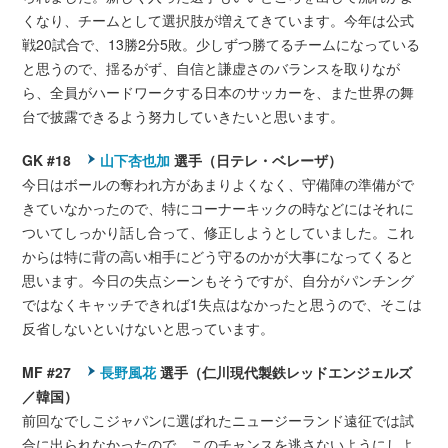
くなり、チームとして選択肢が増えてきています。今年は公式
戦20試合で、13勝2分5敗。少しずつ勝てるチームになっている
と思うので、揺るがず、自信と謙虚さのバランスを取りなが
ら、全員がハードワークする日本のサッカーを、また世界の舞
台で披露できるよう努力していきたいと思います。
GK #18
山下杏也加
選手（日テレ・ベレーザ）
今日はボールの奪われ方があまりよくなく、守備陣の準備がで
きていなかったので、特にコーナーキックの時などにはそれに
ついてしっかり話し合って、修正しようとしていました。これ
からは特に背の高い相手にどう守るのかが大事になってくると
思います。今日の失点シーンもそうですが、自分がパンチング
ではなくキャッチできれば1失点はなかったと思うので、そこは
反省しないといけないと思っています。
MF #27
長野風花
選手（仁川現代製鉄レッドエンジェルズ
／韓国）
前回なでしこジャパンに選ばれたニュージーランド遠征では試
合に出られなかったので、このチャンスを逃さないようにしよ