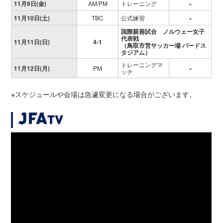
11月9日(金)
AM/PM
トレーニング
×
11月10日(土)
TBC
公式練習
×
国際親善試合 ノルウェー女子
代表戦
11月11日(日)
4-1
（鳥取市営サッカー場 バードス
タジアム）
トレーニングマ
11月12日(月)
PM
×
ッチ
※スケジュールや会場は急遽変更になる場合がございます。