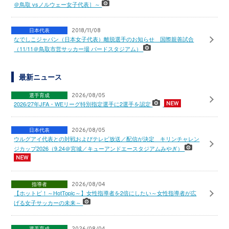
＠鳥取 vsノルウェー女子代表］～
日本代表
2018/11/08
なでしこジャパン（日本女子代表）離脱選手のお知らせ 国際親善試合
（11/11＠鳥取市営サッカー場 バードスタジアム）
最新ニュース
選手育成
2026/08/05
2026/27年JFA・WEリーグ特別指定選手に2選手を認定
日本代表
2026/08/05
ウルグアイ代表との対戦およびテレビ放送／配信が決定 キリンチャレン
ジカップ2026（9.24＠宮城／キューアンドエースタジアムみやぎ）
指導者
2026/08/04
【ホットピ！～HotTopic～】女性指導者を2倍にしたい～女性指導者が広
げる女子サッカーの未来～
選手育成
2026/08/04