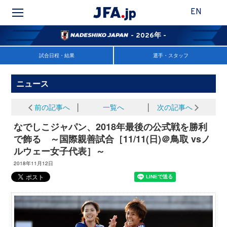
EN
- 2026年 -
試合日程・結果
選手・スタッフ
ニュース
前の記事へ
│
一覧へ
│
次の記事へ
なでしこジャパン、2018年最後の公式戦を勝利
で飾る ～国際親善試合［11/11(日)＠鳥取 vsノ
ルウェー女子代表］～
2018年11月12日