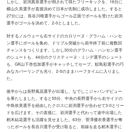
しかし、岩渕真奈選手が倒されて得たフリーキックを、16分に
横山久美選手が直接決めて日本が先制に成功しました。すると
27分には、長谷川唯選手からゴール正面でボールを受けた岩渕
選手がゴールを決めて、2-0としました。
対するノルウェーも右サイドのカロリーヌ・グラハム・ハンセ
ン選手にボールを集め、ドリブル突破から前半終了前に複数回
チャンスをつくります。しかし30分のグラハム・ハンセン選手
のシュートも、44分のクリスティーヌ・ミンデ選手のシュート
も、GK山下杏也加選手がキャッチしてセーブ。鮫島彩選手の巧
みなカバーリングも光り、2-0のままハーフタイムに入りまし
た。
後半からは長野風花選手が出場し、なでしこジャパンデビュー
を果たしました。すると55分、中央の長野選手から右サイドの
中島依美選手を経由したクロスに岩渕選手が合わせて3-0とリー
ドを広げます。その直後に、岩渕選手と代わって途中出場した
籾木結花選手も活躍を見せました。63分、菅澤優衣香選手が奪
ったボールを長谷川選手が受け取ると、前線を走る籾木選手に