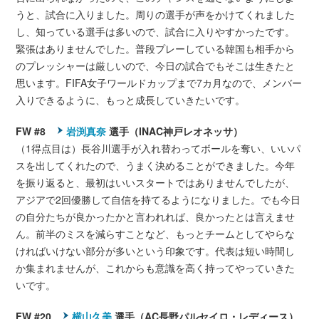
うと、試合に入りました。周りの選手が声をかけてくれました
し、知っている選手は多いので、試合に入りやすかったです。
緊張はありませんでした。普段プレーしている韓国も相手から
のプレッシャーは厳しいので、今日の試合でもそこは生きたと
思います。FIFA女子ワールドカップまで7カ月なので、メンバー
入りできるように、もっと成長していきたいです。
FW #8
岩渕真奈
選手（INAC神戸レオネッサ）
（1得点目は）長谷川選手が入れ替わってボールを奪い、いいパ
スを出してくれたので、うまく決めることができました。今年
を振り返ると、最初はいいスタートではありませんでしたが、
アジアで2回優勝して自信を持てるようになりました。でも今日
の自分たちが良かったかと言われれば、良かったとは言えませ
ん。前半のミスを減らすことなど、もっとチームとしてやらな
ければいけない部分が多いという印象です。代表は短い時間し
か集まれませんが、これからも意識を高く持ってやっていきた
いです。
FW #20
横山久美
選手（AC長野パルセイロ・レディース）