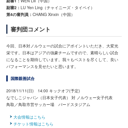
副審1：
WEN Lili（中国）
副審2：
LU Yen Ling（チャイニーズ・タイペイ）
第4の審判員：
CHANG Xinxin（中国）
審判団コメント
今回、日本対ノルウェーの試合にアポイントいただき、大変光
栄です。日本はアジアの強豪チームですので、素晴らしい試合
になることを期待しています。我々もベストを尽くして、良い
パフォーマンスを見せたいと思います。
国際親善試合
2018/11/11(日) 14:00 キックオフ(予定)
なでしこジャパン（日本女子代表） 対 ノルウェー女子代表
鳥取／鳥取市営サッカー場 バードスタジアム
大会情報はこちら
チケット情報はこちら