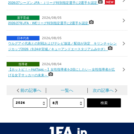
2026/27シーズン JFA・Ｊリーグ特別指定選手に2選手を認定
選手育成
2026/08/05
2026/27年JFA・WEリーグ特別指定選手に2選手を認定
日本代表
2026/08/05
ウルグアイ代表との対戦およびテレビ放送／配信が決定 キリンチャレン
ジカップ2026（9.24＠宮城／キューアンドエースタジアムみやぎ）
指導者
2026/08/04
【ホットピ！～HotTopic～】女性指導者を2倍にしたい～女性指導者が広
げる女子サッカーの未来～
前の記事へ
│
一覧へ
│
次の記事へ