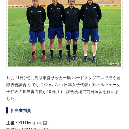
11月11日(日)に鳥取市営サッカー場 バードスタジアムで行う国
際親善試合 なでしこジャパン（日本女子代表）対ノルウェー女
子代表の担当審判員が10日(土)、試合会場で前日練習を行いま
した。
担当審判員
主審：
YU Hong（中国）