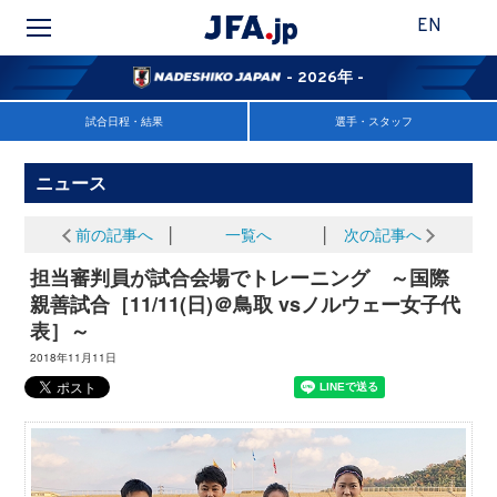
EN
- 2026年 -
試合日程・結果
選手・スタッフ
ニュース
前の記事へ
│
一覧へ
│
次の記事へ
担当審判員が試合会場でトレーニング ～国際
親善試合［11/11(日)＠鳥取 vsノルウェー女子代
表］～
2018年11月11日