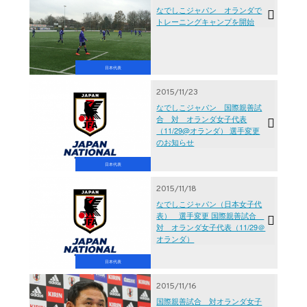
なでしこジャパン オランダで
トレーニングキャンプを開始
日本代表
2015/11/23
なでしこジャパン 国際親善試
合 対 オランダ女子代表
（11/29@オランダ） 選手変更
のお知らせ
日本代表
2015/11/18
なでしこジャパン（日本女子代
表） 選手変更 国際親善試合
対 オランダ女子代表（11/29＠
オランダ）
日本代表
2015/11/16
国際親善試合 対オランダ女子