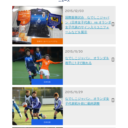
ニュース
2015/12/03
国際親善試合 なでしこジャパ
ン（日本女子代表） vs オランダ
女子代表のサイン入りユニフォ
ームなどを展示
日本サッカーミュージアム
2015/11/30
なでしこジャパン、オランダを
相手に1-3で敗れる
日本代表
2015/11/29
なでしこジャパン、オランダ女
子代表戦を前に最終調整
日本代表