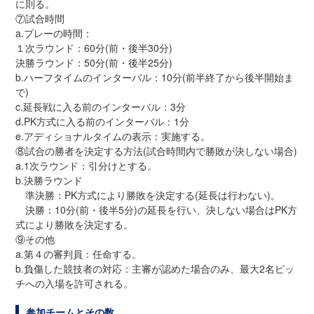
に則る。
⑦試合時間
a.プレーの時間：
１次ラウンド：60分(前・後半30分)
決勝ラウンド：50分(前・後半25分)
b.ハーフタイムのインターバル：10分(前半終了から後半開始ま
で)
c.延長戦に入る前のインターバル：3分
d.PK方式に入る前のインターバル：1分
e.アディショナルタイムの表示：実施する。
⑧試合の勝者を決定する方法(試合時間内で勝敗が決しない場合)
a.1次ラウンド：引分けとする。
b.決勝ラウンド
準決勝：PK方式により勝敗を決定する(延長は行わない)。
決勝：10分(前・後半5分)の延長を行い、決しない場合はPK方
式により勝敗を決定する。
⑨その他
a.第４の審判員：任命する。
b.負傷した競技者の対応：主審が認めた場合のみ、最大2名ピッ
チへの入場を許可される。
参加チームとその数