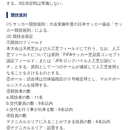
する。3位決定戦は実施しない。
競技規則
(1) サッカー競技規則：大会実施年度の日本サッカー協会「サッ
カー競技規則」による。
(2) 競技会規定
①競技のフィールド
本大会は天然芝および人工芝フィールドにて行う。なお、人工
芝フィールドについては原則「FIFAサッカー芝品質コンセプト
認証フィールド」または「JFA ロングパイル人工芝公認ピッ
チ」とする。原則として一つのチームが連続して人工芝使用と
なることをさけるものとする。
②ボール：試合球は日体協指定の５号検定球とし、マルチボー
ルシステムを採用する。
③競技者の数
a.競技者の数：11名
b.交代要員の数：9名以内
c.交代を行う事が出来る数：9名以内
④役員の数
テクニカルエリアに入ることができる役員の数：6名以内
⑤テクニカルエリア：設置する。