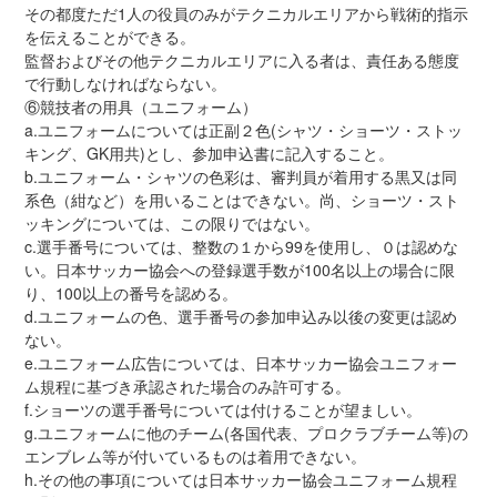
その都度ただ1人の役員のみがテクニカルエリアから戦術的指示
を伝えることができる。
監督およびその他テクニカルエリアに入る者は、責任ある態度
で行動しなければならない。
⑥競技者の用具（ユニフォーム）
a.ユニフォームについては正副２色(シャツ・ショーツ・ストッ
キング、GK用共)とし、参加申込書に記入すること。
b.ユニフォーム・シャツの色彩は、審判員が着用する黒又は同
系色（紺など）を用いることはできない。尚、ショーツ・スト
ッキングについては、この限りではない。
c.選手番号については、整数の１から99を使用し、０は認めな
い。日本サッカー協会への登録選手数が100名以上の場合に限
り、100以上の番号を認める。
d.ユニフォームの色、選手番号の参加申込み以後の変更は認め
ない。
e.ユニフォーム広告については、日本サッカー協会ユニフォー
ム規程に基づき承認された場合のみ許可する。
f.ショーツの選手番号については付けることが望ましい。
g.ユニフォームに他のチーム(各国代表、プロクラブチーム等)の
エンブレム等が付いているものは着用できない。
h.その他の事項については日本サッカー協会ユニフォーム規程