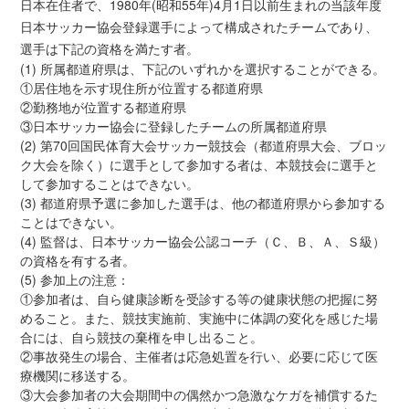
日本在住者で、1980年(昭和55年)4月1日以前生まれの当該年度
日本サッカー協会登録選手によって構成されたチームであり、
選手は下記の資格を満たす者。
(1) 所属都道府県は、下記のいずれかを選択することができる。
①居住地を示す現住所が位置する都道府県
②勤務地が位置する都道府県
③日本サッカー協会に登録したチームの所属都道府県
(2) 第70回国民体育大会サッカー競技会（都道府県大会、ブロッ
ク大会を除く）に選手として参加する者は、本競技会に選手と
して参加することはできない。
(3) 都道府県予選に参加した選手は、他の都道府県から参加する
ことはできない。
(4) 監督は、日本サッカー協会公認コーチ（Ｃ、Ｂ、Ａ、Ｓ級）
の資格を有する者。
(5) 参加上の注意：
①参加者は、自ら健康診断を受診する等の健康状態の把握に努
めること。また、競技実施前、実施中に体調の変化を感じた場
合には、自ら競技の棄権を申し出ること。
②事故発生の場合、主催者は応急処置を行い、必要に応じて医
療機関に移送する。
③大会参加者の大会期間中の偶然かつ急激なケガを補償するた