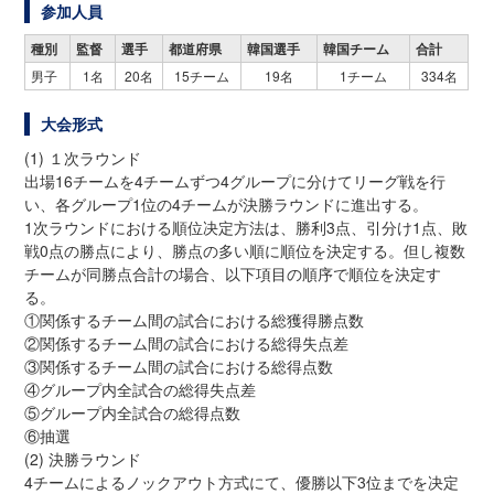
参加人員
種別
監督
選手
都道府県
韓国選手
韓国チーム
合計
男子
1名
20名
15チーム
19名
1チーム
334名
大会形式
(1) １次ラウンド
出場16チームを4チームずつ4グループに分けてリーグ戦を行
い、各グループ1位の4チームが決勝ラウンドに進出する。
1次ラウンドにおける順位决定方法は、勝利3点、引分け1点、敗
戦0点の勝点により、勝点の多い順に順位を決定する。但し複数
チームが同勝点合計の場合、以下項目の順序で順位を決定す
る。
①関係するチーム間の試合における総獲得勝点数
②関係するチーム間の試合における総得失点差
③関係するチーム間の試合における総得点数
④グループ内全試合の総得失点差
⑤グループ内全試合の総得点数
⑥抽選
(2) 決勝ラウンド
4チームによるノックアウト方式にて、優勝以下3位までを决定