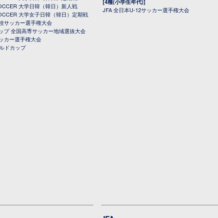
[4種(小学生年代)]
 SOCCER 大学日韓（韓日）新人戦
JFA 全日本U-12サッカー選手権大会
 SOCCER 大学女子日韓（韓日）定期戦
校サッカー選手権大会
ップ 全国高専サッカー地域選抜大会
ッカー選手権大会
ールドカップ