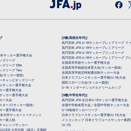
プ
[2種(高校生年代)]
高円宮杯 JFA U-18サッカープレミアリーグ フ
高円宮杯 JFA U-18サッカープレミアリーグ
高円宮杯 JFA U-18サッカープリンスリーグ
全日本サッカー選手権大会
高円宮杯 JFA U-18サッカープレミアリーグ プ
オンズリーグ
全国高等学校サッカー選手権大会
ズリーグ Elite
全国高等学校総合体育大会(サッカー競技)
ンズリーグ Two
全国高等学校定時制通信制サッカー大会
会(サッカー競技)
日本クラブユースサッカー選手権(U-18)大会
ーチャンピオンズリーグ
国民スポーツ大会(サッカー競技)
ムサッカー選手権大会
U-16 インターナショナルドリームカップ
カー選手権大会
サッカー選手権大会
[3種(中学生年代)]
カー大会
高円宮杯 JFA 全日本U-15サッカー選手権大会
スターズ(サッカー競技)
全国中学校体育大会／全国中学校サッカー大会
カー選手権大会
U-13地域サッカーリーグ
日本大学サッカートーナメント
日本クラブユースサッカー選手権(U-15)大会
カー新人戦
メニコンカップ 日本クラブユースサッカー東西
チャレンジサッカー
(U-15)
 SOCCER 大学日韓（韓日）定期戦