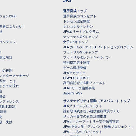
JFA
選手育成トップ
ョン2030
選手育成のコンセプト
トレセン認定制度
導者になりたい！
ナショナルトレセン
格
JFAエリートプログラム
ナショナルGKキャンプ
コンテンツ
女子GKキャンプ
JFA ガールズ･エイトU-12 トレセンプログラム
！
フットサルGKキャンプ
重点項目
フットサルタレントキャラバン
特別指定選手制度
ゲーム環境整備
）の役割
JFAアカデミー
レクターメッセージ
PLAYERS FIRST!
習会」とは
高円宮記念JFA夢フィールド
るまでの流れ
JFA/Jリーグ協働事業
会
Japan's Way
修会
サステナビリティ活動（アスパス！）トップ
ンファレンス
JFAグリーンプロジェクト
教本2024
誰も取り残さない競技観戦環境づくり
 販売
サッカー界での女性活躍推進
史
JFAサッカーファミリー安全保護宣言
級・失効
JFA×中央大学「アスパス！協働プロジェクト」
JFAこころのプロジェクト