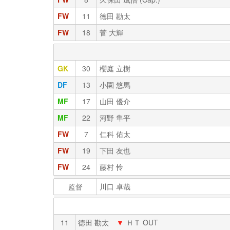
FW
11
徳田 勘太
FW
18
菅 大輝
GK
30
櫻庭 立樹
DF
13
小園 悠馬
MF
17
山田 優介
MF
22
河野 隼平
FW
7
仁科 佑太
FW
19
下田 友也
FW
24
藤村 怜
監督
川口 卓哉
11
徳田 勘太
▼
ＨＴ OUT