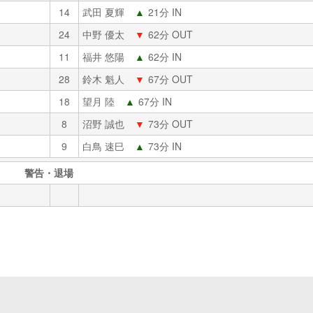
14
武田 夏輝
▲
21分 IN
24
中野 優太
▼
62分 OUT
11
福井 悠陽
▲
62分 IN
28
鈴木 魁人
▼
67分 OUT
18
望月 陸
▲
67分 IN
8
沼野 誠也
▼
73分 OUT
9
白鳥 速巳
▲
73分 IN
警告・退場