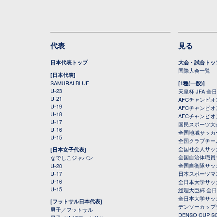
代表
見る
日本代表トップ
大会・試合トッ
国際大会一覧
[日本代表]
SAMURAI BLUE
[1種(一般)]
U-23
天皇杯 JFA 
U-21
AFCチャンピ
U-19
AFCチャンピオン
U-18
AFCチャンピオ
U-17
国民スポーツ大
U-16
全国地域サッカ
U-15
全国クラブチー
全国社会人サッ
[日本女子代表]
全国自治体職員
なでしこジャパン
全国自衛隊サッ
U-20
U-17
日本スポーツマ
U-16
全日本大学サッ
U-15
総理大臣杯 全
全日本大学サッ
[フットサル日本代表]
デンソーカップ
男子／フットサル
DENSO CUP