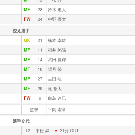
MF
28
鈴木 魁人
FW
24
中野 優太
控え選手
GK
21
楠本 幸雄
MF
11
福井 悠陽
MF
14
武田 夏輝
MF
18
望月 陸
MF
27
吉田 峻
MF
29
滝 裕太
FW
9
白鳥 速巳
監督
平岡 宏章
選手交代
12
平松 昇
▼
21分 OUT