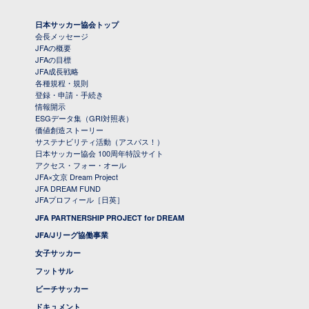
日本サッカー協会トップ
会長メッセージ
JFAの概要
JFAの目標
JFA成長戦略
各種規程・規則
登録・申請・手続き
情報開示
ESGデータ集（GRI対照表）
価値創造ストーリー
サステナビリティ活動（アスパス！）
日本サッカー協会 100周年特設サイト
アクセス・フォー・オール
JFA×文京 Dream Project
JFA DREAM FUND
JFAプロフィール［日英］
JFA PARTNERSHIP PROJECT for DREAM
JFA/Jリーグ協働事業
女子サッカー
フットサル
ビーチサッカー
ドキュメント