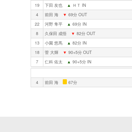
19
下田 友也
▲
ＨＴ IN
4
前田 海
▼
69分 OUT
22
河野 隼平
▲
69分 IN
8
久保田 成悟
▼
82分 OUT
13
小園 悠馬
▲
82分 IN
18
菅 大輝
▼
90+5分 OUT
7
仁科 佑太
▲
90+5分 IN
4
前田 海
67分