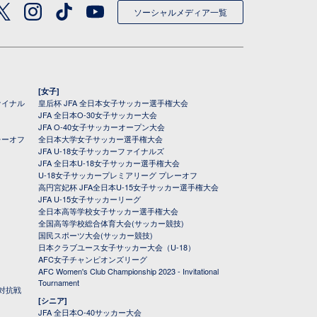
ソーシャルメディア一覧
[女子]
ァイナル
皇后杯 JFA 全日本女子サッカー選手権大会
JFA 全日本O-30女子サッカー大会
JFA O-40女子サッカーオープン大会
レーオフ
全日本大学女子サッカー選手権大会
JFA U-18女子サッカーファイナルズ
JFA 全日本U-18女子サッカー選手権大会
U-18女子サッカープレミアリーグ プレーオフ
高円宮妃杯 JFA全日本U-15女子サッカー選手権大会
JFA U-15女子サッカーリーグ
全日本高等学校女子サッカー選手権大会
全国高等学校総合体育大会(サッカー競技)
国民スポーツ大会(サッカー競技)
日本クラブユース女子サッカー大会（U-18）
AFC女子チャンピオンズリーグ
AFC Women's Club Championship 2023 - Invitational
Tournament
対抗戦
[シニア]
JFA 全日本O-40サッカー大会