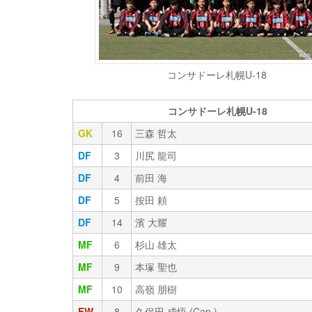
コンサドーレ札幌U-18
コンサドーレ札幌U-18
GK
16
三森 哲太
DF
3
川尻 龍司
DF
4
前田 海
DF
5
按田 頼
DF
14
濱 大耀
MF
6
杉山 雄太
MF
9
本塚 聖也
MF
10
高嶺 朋樹
FW
8
久保田 成悟 (Cap.)