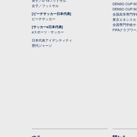
男子／U-19フットサル
DENSO CUP
女子／フットサル
DENSO CUP
[ビーチサッカー日本代表]
全国高等専門学
ビーチサッカー
東京エネシスカ
全国専門学校サ
[サッカーe日本代表]
FIFAクラブワ
eスポーツ・サッカー
日本代表アイデンティティ
歴代ジャージ