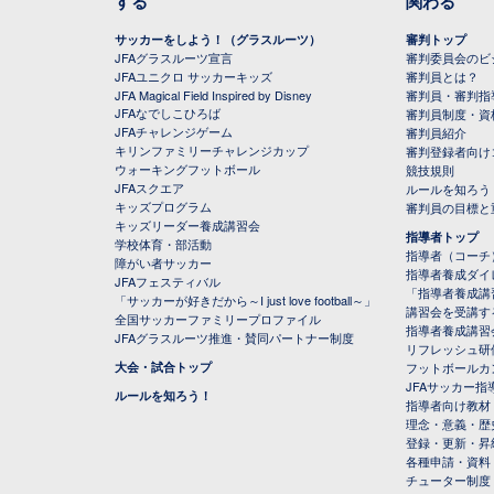
する
関わる
サッカーをしよう！（グラスルーツ）
審判トップ
JFAグラスルーツ宣言
審判委員会のビジ
JFAユニクロ サッカーキッズ
審判員とは？
JFA Magical Field Inspired by Disney
審判員・審判指
JFAなでしこひろば
審判員制度・資
JFAチャレンジゲーム
審判員紹介
キリンファミリーチャレンジカップ
審判登録者向け
ウォーキングフットボール
競技規則
JFAスクエア
ルールを知ろう
キッズプログラム
審判員の目標と
キッズリーダー養成講習会
指導者トップ
学校体育・部活動
指導者（コーチ
障がい者サッカー
指導者養成ダイ
JFAフェスティバル
「指導者養成講
「サッカーが好きだから～I just love football～」
講習会を受講す
全国サッカーファミリープロファイル
指導者養成講習
JFAグラスルーツ推進・賛同パートナー制度
リフレッシュ研
大会・試合トップ
フットボールカ
JFAサッカー指導
ルールを知ろう！
指導者向け教材
理念・意義・歴
登録・更新・昇
各種申請・資料
チューター制度