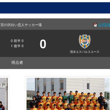
kOff 宮の沢白い恋人サッカー場
公式記
0
0
前半
0
1
後半
0
清水エスパルスユース
得点者