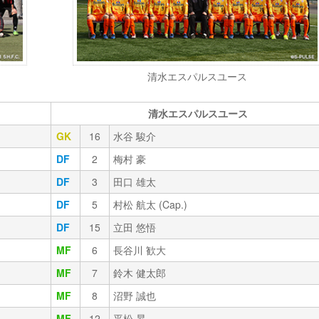
清水エスパルスユース
清水エスパルスユース
GK
16
水谷 駿介
DF
2
梅村 豪
DF
3
田口 雄太
DF
5
村松 航太 (Cap.)
DF
15
立田 悠悟
MF
6
長谷川 歓大
MF
7
鈴木 健太郎
MF
8
沼野 誠也
MF
12
平松 昇