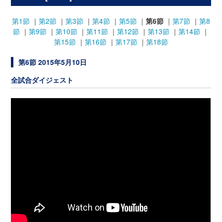
第1節
｜
第2節
｜
第3節
｜
第4節
｜
第5節
｜
第6節
｜
第7節
｜
第8
節
｜
第9節
｜
第10節
｜
第11節
｜
第12節
｜
第13節
｜
第14節
｜
第15節
｜
第16節
｜
第17節
｜
第18節
第6節 2015年5月10日
全試合ダイジェスト