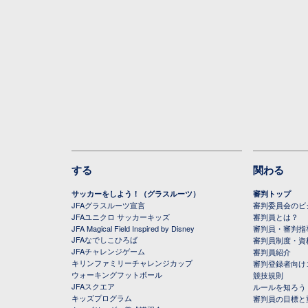
する
関わる
サッカーをしよう！（グラスルーツ）
審判トップ
JFAグラスルーツ宣言
審判委員会のビジ
JFAユニクロ サッカーキッズ
審判員とは？
JFA Magical Field Inspired by Disney
審判員・審判指
JFAなでしこひろば
審判員制度・資
JFAチャレンジゲーム
審判員紹介
キリンファミリーチャレンジカップ
審判登録者向け
ウォーキングフットボール
競技規則
JFAスクエア
ルールを知ろう
キッズプログラム
審判員の目標と