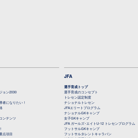
JFA
選手育成トップ
ョン2030
選手育成のコンセプト
トレセン認定制度
導者になりたい！
ナショナルトレセン
格
JFAエリートプログラム
ナショナルGKキャンプ
コンテンツ
女子GKキャンプ
JFA ガールズ･エイトU-12 トレセンプログラム
！
フットサルGKキャンプ
重点項目
フットサルタレントキャラバン