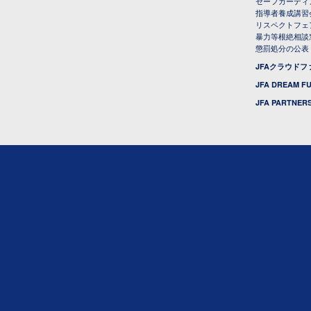
セーフガーディ
指導者養成講習
リスペクトフェ
暴力等根絶相談
懲罰処分の公表
JFAクラウド
JFA DREAM F
JFA PARTNERS