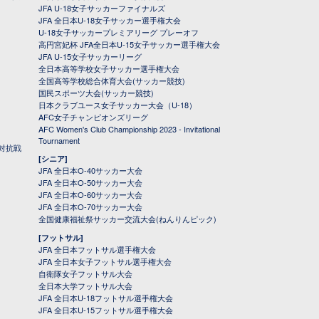
JFA U-18女子サッカーファイナルズ
JFA 全日本U-18女子サッカー選手権大会
U-18女子サッカープレミアリーグ プレーオフ
高円宮妃杯 JFA全日本U-15女子サッカー選手権大会
JFA U-15女子サッカーリーグ
全日本高等学校女子サッカー選手権大会
全国高等学校総合体育大会(サッカー競技)
国民スポーツ大会(サッカー競技)
日本クラブユース女子サッカー大会（U-18）
AFC女子チャンピオンズリーグ
AFC Women's Club Championship 2023 - Invitational
Tournament
対抗戦
[シニア]
JFA 全日本O-40サッカー大会
JFA 全日本O-50サッカー大会
JFA 全日本O-60サッカー大会
JFA 全日本O-70サッカー大会
全国健康福祉祭サッカー交流大会(ねんりんピック)
[フットサル]
JFA 全日本フットサル選手権大会
JFA 全日本女子フットサル選手権大会
自衛隊女子フットサル大会
全日本大学フットサル大会
JFA 全日本U-18フットサル選手権大会
JFA 全日本U-15フットサル選手権大会