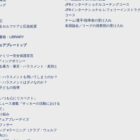
JFAインターナショナルコーチングコース
ング
JFAインターナショナル レフェリーインストラ
コース
チーム/選手/指導者の受け入れ
応
各国協会／リーグの視察団の受け入れ
るセルフケアと応急処置
籍・LIBRARY
ェアプレートップ
ファミリー安全保護宣言
ーディングポリシー
る暴力・暴言・ハラスメント・差別と
・ハラスメントを用いてしまうのか？
・ハラスメントはダメなのか？
子どもの指導
載『いつも心にリスペクト』
ルニュース連載『サッカーの活動における
て』
り組み
トフェアプレーデイズ
フィサー
ング eラーニング（クラブ・ウェルフ
向け）