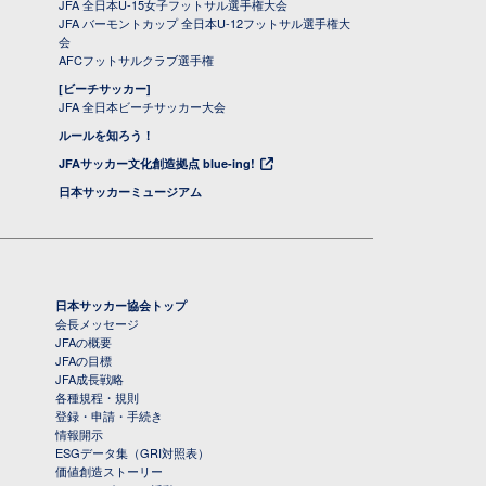
JFA 全日本U-15女子フットサル選手権大会
JFA バーモントカップ 全日本U-12フットサル選手権大
会
AFCフットサルクラブ選手権
[ビーチサッカー]
JFA 全日本ビーチサッカー大会
ルールを知ろう！
JFAサッカー文化創造拠点 blue-ing!
日本サッカーミュージアム
日本サッカー協会トップ
会長メッセージ
JFAの概要
JFAの目標
JFA成長戦略
各種規程・規則
登録・申請・手続き
情報開示
ESGデータ集（GRI対照表）
価値創造ストーリー