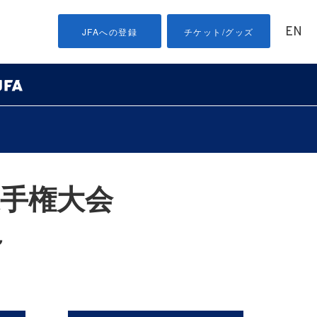
EN
JFAへの登録
チケット/グッズ
選手権大会
～