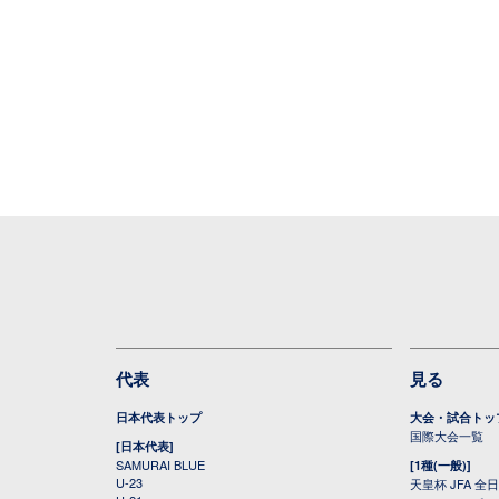
代表
見る
日本代表トップ
大会・試合トッ
国際大会一覧
[日本代表]
SAMURAI BLUE
[1種(一般)]
U-23
天皇杯 JFA 