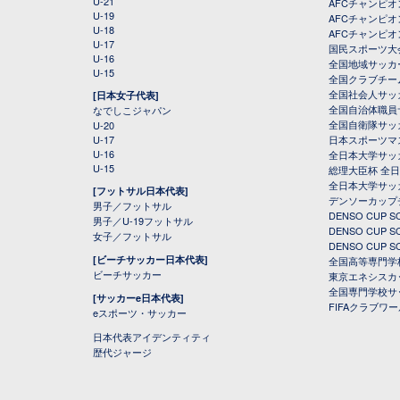
U-21
AFCチャンピ
U-19
AFCチャンピオン
U-18
AFCチャンピオ
U-17
国民スポーツ大
U-16
全国地域サッカ
U-15
全国クラブチー
全国社会人サッ
[日本女子代表]
全国自治体職員
なでしこジャパン
全国自衛隊サッ
U-20
U-17
日本スポーツマ
U-16
全日本大学サッ
U-15
総理大臣杯 全
全日本大学サッ
[フットサル日本代表]
デンソーカップ
男子／フットサル
DENSO CUP
男子／U-19フットサル
DENSO CUP
女子／フットサル
DENSO CUP
[ビーチサッカー日本代表]
全国高等専門学
ビーチサッカー
東京エネシスカ
全国専門学校サ
[サッカーe日本代表]
FIFAクラブワ
eスポーツ・サッカー
日本代表アイデンティティ
歴代ジャージ