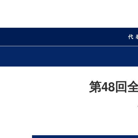
代
第48回