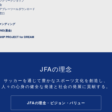
ングワークショップ
会
アプレーツールダウンロード
窓口
ファンディング
UND(基金)
HIP PROJECT for DREAM
JFAの理念
サッカーを通じて豊かなスポーツ文化を創造し、
人々の心身の健全な発達と社会の発展に貢献する。
JFAの理念・ビジョン・バリュー