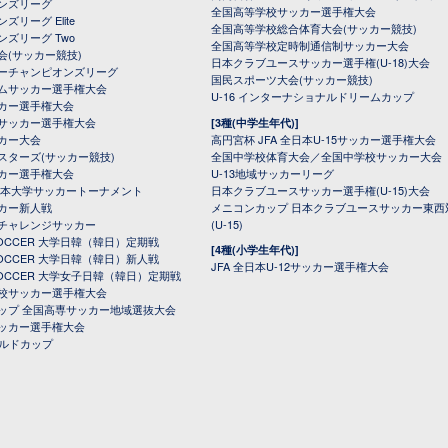
オンズリーグ
全国高等学校サッカー選手権大会
ズリーグ Elite
全国高等学校総合体育大会(サッカー競技)
ンズリーグ Two
全国高等学校定時制通信制サッカー大会
会(サッカー競技)
日本クラブユースサッカー選手権(U-18)大会
ーチャンピオンズリーグ
国民スポーツ大会(サッカー競技)
ムサッカー選手権大会
U-16 インターナショナルドリームカップ
カー選手権大会
サッカー選手権大会
[3種(中学生年代)]
カー大会
高円宮杯 JFA 全日本U-15サッカー選手権大会
スターズ(サッカー競技)
全国中学校体育大会／全国中学校サッカー大会
カー選手権大会
U-13地域サッカーリーグ
日本大学サッカートーナメント
日本クラブユースサッカー選手権(U-15)大会
カー新人戦
メニコンカップ 日本クラブユースサッカー東西
チャレンジサッカー
(U-15)
 SOCCER 大学日韓（韓日）定期戦
[4種(小学生年代)]
 SOCCER 大学日韓（韓日）新人戦
JFA 全日本U-12サッカー選手権大会
 SOCCER 大学女子日韓（韓日）定期戦
校サッカー選手権大会
ップ 全国高専サッカー地域選抜大会
ッカー選手権大会
ールドカップ