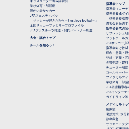
キッズリーダー養成講習会
指導者トップ
学校体育・部活動
指導者（コーチ
障がい者サッカー
指導者養成ダイ
JFAフェスティバル
「指導者養成講
「サッカーが好きだから～I just love football～」
講習会を受講す
全国サッカーファミリープロファイル
指導者養成講習
JFAグラスルーツ推進・賛同パートナー制度
リフレッシュ研
大会・試合トップ
フットボールカ
JFAサッカー指導
ルールを知ろう！
指導者向け教材
理念・意義・歴
登録・更新・昇
各種申請・資料
チューター制度
ゴールキーパー
フィジカルフィ
学校体育・部活
JFA公認指導者
JFAインター
ガイドライン等
メディカルトッ
脳振盪
暑熱対策･水分
救命救急
サッカードクタ
JSPO AT更新