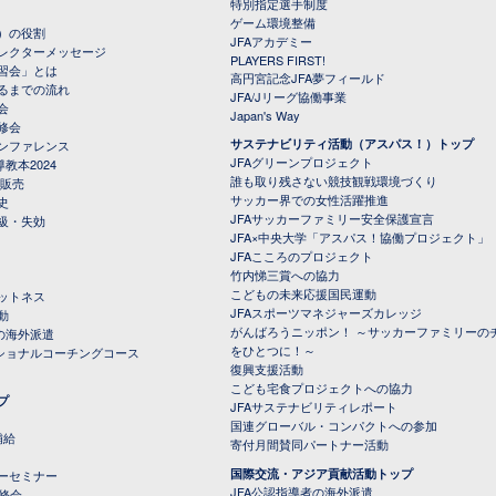
特別指定選手制度
ゲーム環境整備
）の役割
JFAアカデミー
レクターメッセージ
PLAYERS FIRST!
習会」とは
高円宮記念JFA夢フィールド
るまでの流れ
JFA/Jリーグ協働事業
会
Japan's Way
修会
サステナビリティ活動（アスパス！）トップ
ンファレンス
JFAグリーンプロジェクト
教本2024
誰も取り残さない競技観戦環境づくり
 販売
サッカー界での女性活躍推進
史
JFAサッカーファミリー安全保護宣言
級・失効
JFA×中央大学「アスパス！協働プロジェクト」
JFAこころのプロジェクト
竹内悌三賞への協力
こどもの未来応援国民運動
ットネス
JFAスポーツマネジャーズカレッジ
動
がんばろうニッポン！ ～サッカーファミリーの
の海外派遣
をひとつに！～
ナショナルコーチングコース
復興支援活動
こども宅食プロジェクトへの協力
プ
JFAサステナビリティレポート
（PDFファイル）
国連グローバル・コンパクトへの参加
補給
寄付月間賛同パートナー活動
国際交流・アジア貢献活動トップ
ーセミナー
JFA公認指導者の海外派遣
研修会