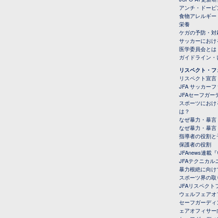
アンチ・ドーピ
食物アレルギー
栄養
ケガの予防・対
サッカーにおけ
医学委員会とは
ガイドライン・書
リスペクト・フ
リスペクト宣言
JFA サッカー
JFAセーフガ
スポーツにおけ
は？
なぜ暴力・暴言
なぜ暴力・暴言
指導者の役割と
保護者の役割
JFAnews連
JFAテクニカ
暴力根絶に向け
スポーツ界の取
JFAリスペク
ウェルフェアオ
セーフガーディ
ェアオフィサー