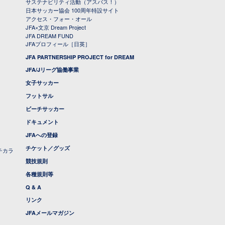
サステナビリティ活動（アスパス！）
日本サッカー協会 100周年特設サイト
アクセス・フォー・オール
JFA×文京 Dream Project
JFA DREAM FUND
JFAプロフィール［日英］
JFA PARTNERSHIP PROJECT for DREAM
JFA/Jリーグ協働事業
女子サッカー
フットサル
ビーチサッカー
ドキュメント
JFAへの登録
チケット／グッズ
チカラ
競技規則
各種規則等
Q & A
リンク
JFAメールマガジン