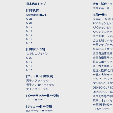
日本代表トップ
大会・試合トッ
国際大会一覧
[日本代表]
SAMURAI BLUE
[1種(一般)]
U-23
天皇杯 JFA 
U-21
AFCチャンピ
U-19
AFCチャンピオン
U-18
AFCチャンピオ
U-17
国民スポーツ大
U-16
全国地域サッカ
U-15
全国クラブチー
全国社会人サッ
[日本女子代表]
全国自治体職員
なでしこジャパン
全国自衛隊サッ
U-20
U-17
日本スポーツマ
U-16
全日本大学サッ
U-15
総理大臣杯 全
全日本大学サッ
[フットサル日本代表]
デンソーカップ
男子／フットサル
DENSO CUP
男子／U-19フットサル
DENSO CUP
女子／フットサル
DENSO CUP
[ビーチサッカー日本代表]
全国高等専門学
ビーチサッカー
東京エネシスカ
全国専門学校サ
[サッカーe日本代表]
FIFAクラブワ
eスポーツ・サッカー