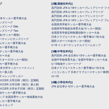
プ
[2種(高校生年代)]
高円宮杯 JFA U-18サッカープレミアリーグ フ
高円宮杯 JFA U-18サッカープレミアリーグ
高円宮杯 JFA U-18サッカープリンスリーグ
全日本サッカー選手権大会
高円宮杯 JFA U-18サッカープレミアリーグ プ
オンズリーグ
全国高等学校サッカー選手権大会
ズリーグ Elite
全国高等学校総合体育大会(サッカー競技)
ンズリーグ Two
全国高等学校定時制通信制サッカー大会
会(サッカー競技)
日本クラブユースサッカー選手権(U-18)大会
ーチャンピオンズリーグ
国民スポーツ大会(サッカー競技)
ムサッカー選手権大会
U-16 インターナショナルドリームカップ
カー選手権大会
サッカー選手権大会
[3種(中学生年代)]
カー大会
高円宮杯 JFA 全日本U-15サッカー選手権大会
スターズ(サッカー競技)
全国中学校体育大会／全国中学校サッカー大会
カー選手権大会
U-13地域サッカーリーグ
日本大学サッカートーナメント
日本クラブユースサッカー選手権(U-15)大会
カー新人戦
メニコンカップ 日本クラブユースサッカー東西
チャレンジサッカー
(U-15)
 SOCCER 大学日韓（韓日）定期戦
[4種(小学生年代)]
 SOCCER 大学日韓（韓日）新人戦
JFA 全日本U-12サッカー選手権大会
 SOCCER 大学女子日韓（韓日）定期戦
校サッカー選手権大会
ップ 全国高専サッカー地域選抜大会
ッカー選手権大会
ールドカップ