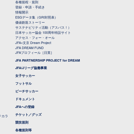
各種規程・規則
登録・申請・手続き
情報開示
ESGデータ集（GRI対照表）
価値創造ストーリー
サステナビリティ活動（アスパス！）
日本サッカー協会 100周年特設サイト
アクセス・フォー・オール
JFA×文京 Dream Project
JFA DREAM FUND
JFAプロフィール［日英］
JFA PARTNERSHIP PROJECT for DREAM
JFA/Jリーグ協働事業
女子サッカー
フットサル
ビーチサッカー
ドキュメント
JFAへの登録
チケット／グッズ
チカラ
競技規則
各種規則等