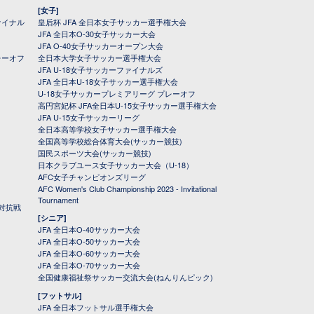
[女子]
ァイナル
皇后杯 JFA 全日本女子サッカー選手権大会
JFA 全日本O-30女子サッカー大会
JFA O-40女子サッカーオープン大会
レーオフ
全日本大学女子サッカー選手権大会
JFA U-18女子サッカーファイナルズ
JFA 全日本U-18女子サッカー選手権大会
U-18女子サッカープレミアリーグ プレーオフ
高円宮妃杯 JFA全日本U-15女子サッカー選手権大会
JFA U-15女子サッカーリーグ
全日本高等学校女子サッカー選手権大会
全国高等学校総合体育大会(サッカー競技)
国民スポーツ大会(サッカー競技)
日本クラブユース女子サッカー大会（U-18）
AFC女子チャンピオンズリーグ
AFC Women's Club Championship 2023 - Invitational
Tournament
対抗戦
[シニア]
JFA 全日本O-40サッカー大会
JFA 全日本O-50サッカー大会
JFA 全日本O-60サッカー大会
JFA 全日本O-70サッカー大会
全国健康福祉祭サッカー交流大会(ねんりんピック)
[フットサル]
JFA 全日本フットサル選手権大会