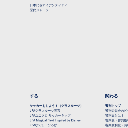
日本代表アイデンティティ
歴代ジャージ
する
関わる
サッカーをしよう！（グラスルーツ）
審判トップ
JFAグラスルーツ宣言
審判委員会のビジ
JFAユニクロ サッカーキッズ
審判員とは？
JFA Magical Field Inspired by Disney
審判員・審判指
JFAなでしこひろば
審判員制度・資