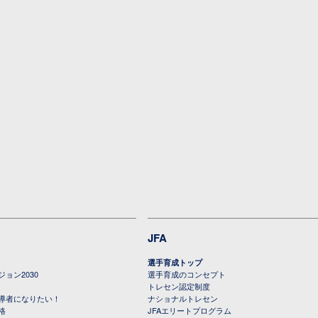
JFA
選手育成トップ
ョン2030
選手育成のコンセプト
トレセン認定制度
導者になりたい！
ナショナルトレセン
格
JFAエリートプログラム