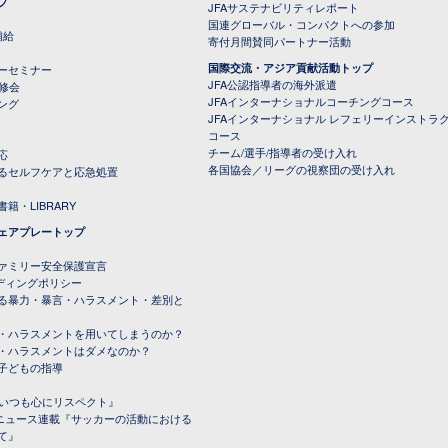
プ
JFAサステナビリティレポート
（PDFファイル）
国連グローバル・コンパクトへの参加
補給
寄付月間賛同パートナー活動
国際交流・アジア貢献活動トップ
ーセミナー
JFA公認指導者の海外派遣
研修会
JFAインターナショナルコーチングコース
ング
JFAインターナショナル レフェリーインストラ
コース
チーム/選手/指導者の受け入れ
応
各国協会／リーグの視察団の受け入れ
るセルフケアと応急処置
籍・LIBRARY
ェアプレートップ
ファミリー安全保護宣言
ーディングポリシー
る暴力・暴言・ハラスメント・差別と
・ハラスメントを用いてしまうのか？
・ハラスメントはダメなのか？
子どもの指導
載『いつも心にリスペクト』
ルニュース連載『サッカーの活動における
て』