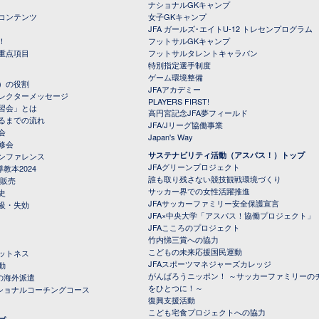
ナショナルGKキャンプ
コンテンツ
女子GKキャンプ
JFA ガールズ･エイトU-12 トレセンプログラム
！
フットサルGKキャンプ
重点項目
フットサルタレントキャラバン
特別指定選手制度
ゲーム環境整備
）の役割
JFAアカデミー
レクターメッセージ
PLAYERS FIRST!
習会」とは
高円宮記念JFA夢フィールド
るまでの流れ
JFA/Jリーグ協働事業
会
Japan's Way
修会
サステナビリティ活動（アスパス！）トップ
ンファレンス
JFAグリーンプロジェクト
教本2024
誰も取り残さない競技観戦環境づくり
 販売
サッカー界での女性活躍推進
史
JFAサッカーファミリー安全保護宣言
級・失効
JFA×中央大学「アスパス！協働プロジェクト」
JFAこころのプロジェクト
竹内悌三賞への協力
こどもの未来応援国民運動
ットネス
JFAスポーツマネジャーズカレッジ
動
がんばろうニッポン！ ～サッカーファミリーの
の海外派遣
をひとつに！～
ナショナルコーチングコース
復興支援活動
こども宅食プロジェクトへの協力