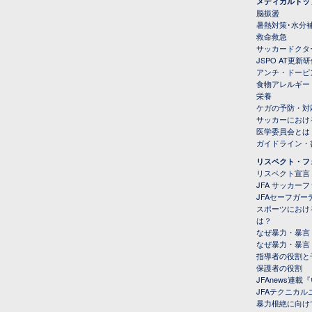
メディカルトッ
脳振盪
暑熱対策･水分
救命救急
サッカードクタ
JSPO AT更新
アンチ・ドーピ
食物アレルギー
栄養
ケガの予防・対
サッカーにおけ
医学委員会とは
ガイドライン・書
リスペクト・フ
リスペクト宣言
JFA サッカー
JFAセーフガ
スポーツにおけ
は？
なぜ暴力・暴言
なぜ暴力・暴言
指導者の役割と
保護者の役割
JFAnews連
JFAテクニカ
暴力根絶に向け