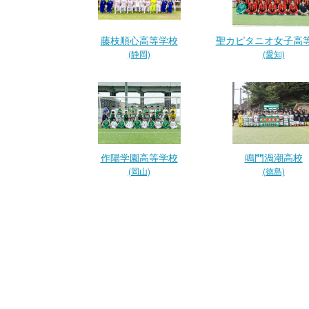
藤枝順心高等学校
聖カピタニオ女子高
(静岡)
(愛知)
作陽学園高等学校
鳴門渦潮高校
(岡山)
(徳島)