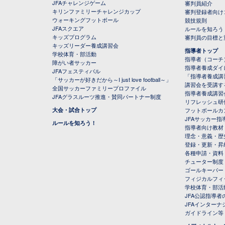
JFAチャレンジゲーム
審判員紹介
キリンファミリーチャレンジカップ
審判登録者向け
ウォーキングフットボール
競技規則
JFAスクエア
ルールを知ろう
キッズプログラム
審判員の目標と
キッズリーダー養成講習会
指導者トップ
学校体育・部活動
指導者（コーチ
障がい者サッカー
指導者養成ダイ
JFAフェスティバル
「指導者養成講
「サッカーが好きだから～I just love football～」
講習会を受講す
全国サッカーファミリープロファイル
指導者養成講習
JFAグラスルーツ推進・賛同パートナー制度
リフレッシュ研
大会・試合トップ
フットボールカ
JFAサッカー指導
ルールを知ろう！
指導者向け教材
理念・意義・歴
登録・更新・昇
各種申請・資料
チューター制度
ゴールキーパー
フィジカルフィ
学校体育・部活
JFA公認指導者
JFAインター
ガイドライン等