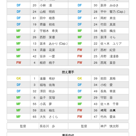
DF
20
小林 凜
DF
30
新井 みゆき
DF
24
山根 明莉
DF
28
平中 響乃 (Cap.)
DF
61
田中 穂香
DF
41
岡村 來佳
DF
19
齊藤 初依
DF
24
竹田 真菜
MF
2
宇都木 希美
MF
38
角田 楓佳
MF
26
西郡 茉優
MF
23
新澤 そら
MF
13
坂本 あかり (Cap.)
MF
22
佐々木 ユリア
MF
14
斉藤 花菜
FW
27
西村 紀音
MF
42
笹井 一愛
FW
25
丹野 凜凜香
FW
4
根府 桃子
FW
26
西尾 葉音
控え選手
GK
1
遠藤 有紗
GK
39
前田 真唯
DF
3
福地 佑海
DF
34
小松 愛
DF
32
澤田 咲歩
DF
49
長島 華菜
MF
6
益子 笑瑠
MF
29
守部 葵
MF
55
小高 夢
MF
43
佐々木 千章
MF
59
清水 柚生
FW
36
﨑岡 由真
MF
65
大矢 さくら
FW
47
竹内 愛未
監督
長谷川 歩
監督
神戸 慎太郎
選手交代