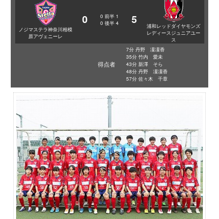
0
5
0
前半
1
0
後半
4
浦和レッドダイヤモンズ
ノジマステラ神奈川相模
レディースジュニアユー
原アヴェニーレ
ス
7分 丹野 凜凜香
35分 竹内 愛未
得点者
43分 新澤 そら
48分 丹野 凜凜香
57分 佐々木 千章