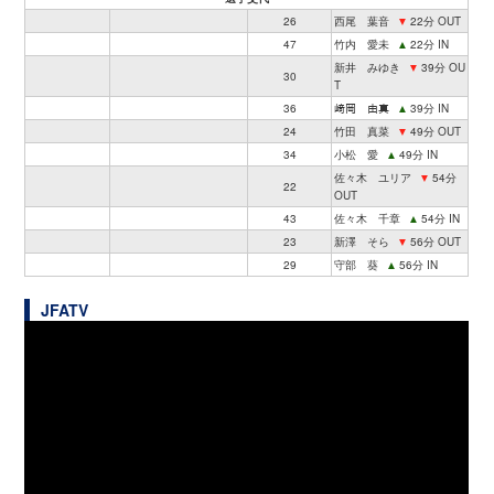
26
西尾 葉音
▼
22分 OUT
47
竹内 愛未
▲
22分 IN
新井 みゆき
▼
39分 OU
30
T
36
﨑岡 由真
▲
39分 IN
24
竹田 真菜
▼
49分 OUT
34
小松 愛
▲
49分 IN
佐々木 ユリア
▼
54分
22
OUT
43
佐々木 千章
▲
54分 IN
23
新澤 そら
▼
56分 OUT
29
守部 葵
▲
56分 IN
JFATV