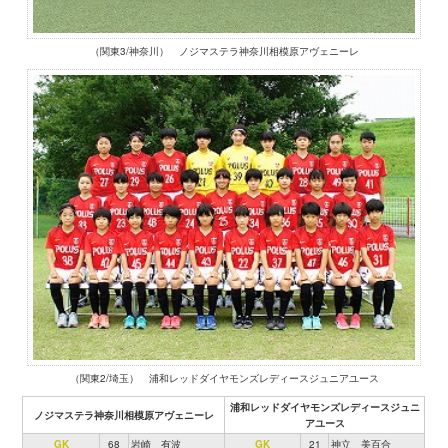
（関東3/神奈川） ノジマステラ神奈川相模原アヴェニーレ
（関東2/埼玉） 浦和レッドダイヤモンズレディースジュニアユース
浦和レッドダイヤモンズレディースジュニ
ノジマステラ神奈川相模原アヴェニーレ
アユース
GK
68
岩崎 有波
GK
21
神立 美百合