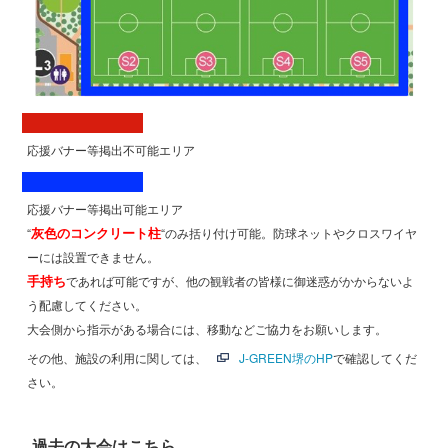
応援バナー等掲出不可能エリア
応援バナー等掲出可能エリア
灰色のコンクリート柱
“
“のみ括り付け可能。防球ネットやクロスワイヤ
ーには設置できません。
手持ち
であれば可能ですが、他の観戦者の皆様に御迷惑がかからないよ
う配慮してください。
大会側から指示がある場合には、移動などご協力をお願いします。
その他、施設の利用に関しては、
J-GREEN堺のHP
で確認してくだ
さい。
過去の大会はこちら