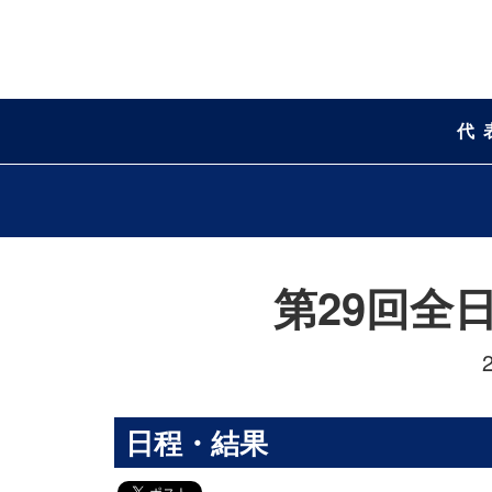
代
第29回全
日程・結果