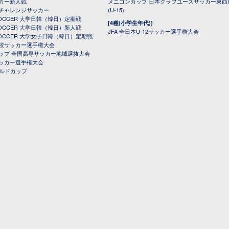
カー新人戦
メニコンカップ 日本クラブユースサッカー東西
チャレンジサッカー
(U-15)
 SOCCER 大学日韓（韓日）定期戦
[4種(小学生年代)]
 SOCCER 大学日韓（韓日）新人戦
JFA 全日本U-12サッカー選手権大会
 SOCCER 大学女子日韓（韓日）定期戦
校サッカー選手権大会
ップ 全国高専サッカー地域選抜大会
ッカー選手権大会
ールドカップ