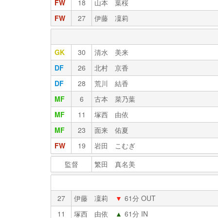
FW
18
山本 葉桜
FW
27
伊藤 凜莉
GK
30
清水 美来
DF
26
北村 京香
DF
28
荒川 結香
MF
6
古本 菜乃葉
MF
11
塚西 由依
MF
23
面来 佑夏
FW
19
岩田 こむぎ
監督
繁田 真名美
27
伊藤 凜莉
▼
61分 OUT
11
塚西 由依
▲
61分 IN