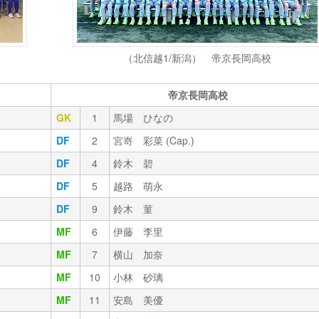
（北信越1/新潟） 帝京長岡高校
帝京長岡高校
GK
1
馬場 ひなの
DF
2
宮嵜 彩菜 (Cap.)
DF
4
鈴木 碧
DF
5
越路 萌永
DF
9
鈴木 菫
MF
6
伊藤 李里
MF
7
横山 加奈
MF
10
小林 砂璃
MF
11
安島 美優