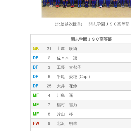
（北信越2/新潟） 開志学園ＪＳＣ高等部
開志学園ＪＳＣ高等部
GK
21
土屋 咲綺
DF
2
佐々木 凜
DF
3
工藤 古都子
DF
5
平尾 愛穂 (Cap.)
DF
25
大井 花鈴
MF
4
川島 遥
MF
7
稲村 雪乃
MF
8
片山 柊
FW
9
北沢 明未