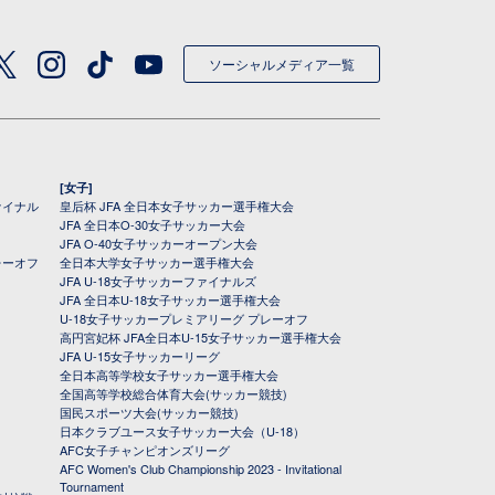
ソーシャルメディア一覧
[女子]
ァイナル
皇后杯 JFA 全日本女子サッカー選手権大会
JFA 全日本O-30女子サッカー大会
JFA O-40女子サッカーオープン大会
レーオフ
全日本大学女子サッカー選手権大会
JFA U-18女子サッカーファイナルズ
JFA 全日本U-18女子サッカー選手権大会
U-18女子サッカープレミアリーグ プレーオフ
高円宮妃杯 JFA全日本U-15女子サッカー選手権大会
JFA U-15女子サッカーリーグ
全日本高等学校女子サッカー選手権大会
全国高等学校総合体育大会(サッカー競技)
国民スポーツ大会(サッカー競技)
日本クラブユース女子サッカー大会（U-18）
AFC女子チャンピオンズリーグ
AFC Women's Club Championship 2023 - Invitational
Tournament