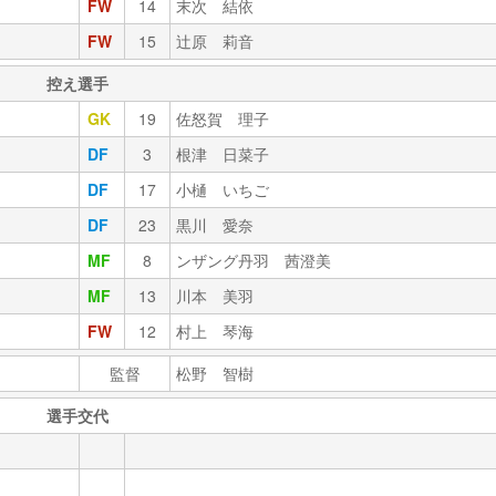
FW
14
末次 結依
FW
15
辻原 莉音
控え選手
GK
19
佐怒賀 理子
DF
3
根津 日菜子
DF
17
小樋 いちご
DF
23
黒川 愛奈
MF
8
ンザング丹羽 茜澄美
MF
13
川本 美羽
FW
12
村上 琴海
監督
松野 智樹
選手交代