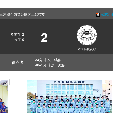
Off 三木総合防災公園陸上競技場
公式記
2
0
前半
2
1
後半
0
帝京長岡高校
34分 末次 結依
得点者
40+1分 末次 結依