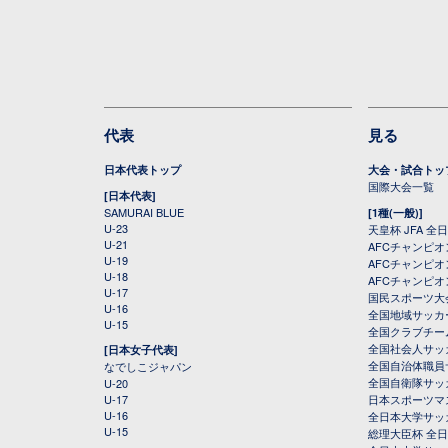
代表
見る
日本代表トップ
大会・試合トッ
国際大会一覧
[日本代表]
SAMURAI BLUE
[1種(一般)]
U-23
天皇杯 JFA 
U-21
AFCチャンピ
U-19
AFCチャンピオン
U-18
AFCチャンピオ
U-17
国民スポーツ大
U-16
全国地域サッカ
U-15
全国クラブチー
全国社会人サッ
[日本女子代表]
全国自治体職員
なでしこジャパン
全国自衛隊サッ
U-20
U-17
日本スポーツマ
U-16
全日本大学サッ
U-15
総理大臣杯 全