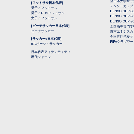
全日本大学サッ
[フットサル日本代表]
デンソーカップ
男子／フットサル
DENSO CUP
男子／U-19フットサル
DENSO CUP
女子／フットサル
DENSO CUP
[ビーチサッカー日本代表]
全国高等専門学
ビーチサッカー
東京エネシスカ
全国専門学校サ
[サッカーe日本代表]
FIFAクラブワ
eスポーツ・サッカー
日本代表アイデンティティ
歴代ジャージ