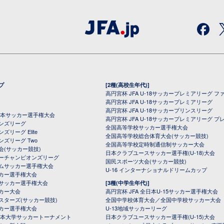
プ
[2種(高校生年代)]
高円宮杯 JFA U-18サッカープレミアリーグ フ
高円宮杯 JFA U-18サッカープレミアリーグ
高円宮杯 JFA U-18サッカープリンスリーグ
全日本サッカー選手権大会
高円宮杯 JFA U-18サッカープレミアリーグ プ
オンズリーグ
全国高等学校サッカー選手権大会
ズリーグ Elite
全国高等学校総合体育大会(サッカー競技)
ンズリーグ Two
全国高等学校定時制通信制サッカー大会
会(サッカー競技)
日本クラブユースサッカー選手権(U-18)大会
ーチャンピオンズリーグ
国民スポーツ大会(サッカー競技)
ムサッカー選手権大会
U-16 インターナショナルドリームカップ
カー選手権大会
サッカー選手権大会
[3種(中学生年代)]
カー大会
高円宮杯 JFA 全日本U-15サッカー選手権大会
スターズ(サッカー競技)
全国中学校体育大会／全国中学校サッカー大会
カー選手権大会
U-13地域サッカーリーグ
日本大学サッカートーナメント
日本クラブユースサッカー選手権(U-15)大会