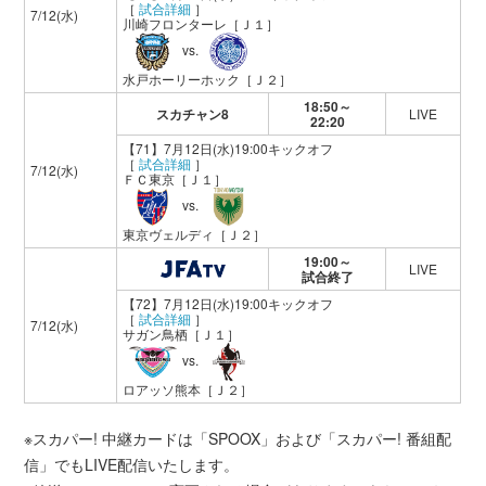
［
試合詳細
］
7/12(水)
川崎フロンターレ
［Ｊ１］
vs.
水戸ホーリーホック
［Ｊ２］
18:50～
スカチャン8
LIVE
22:20
【71】7月12日(水)19:00キックオフ
［
試合詳細
］
7/12(水)
ＦＣ東京
［Ｊ１］
vs.
東京ヴェルディ
［Ｊ２］
19:00～
LIVE
試合終了
【72】7月12日(水)19:00キックオフ
［
試合詳細
］
7/12(水)
サガン鳥栖
［Ｊ１］
vs.
ロアッソ熊本
［Ｊ２］
※スカパー! 中継カードは「SPOOX」および「スカパー! 番組配
信」でもLIVE配信いたします。