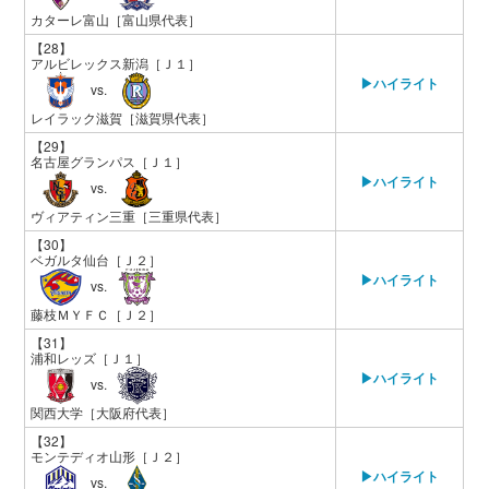
カターレ富山
［富山県代表］
【28】
アルビレックス新潟
［Ｊ１］
▶ハイライト
vs.
レイラック滋賀
［滋賀県代表］
【29】
名古屋グランパス
［Ｊ１］
▶ハイライト
vs.
ヴィアティン三重
［三重県代表］
【30】
ベガルタ仙台
［Ｊ２］
▶ハイライト
vs.
藤枝ＭＹＦＣ
［Ｊ２］
【31】
浦和レッズ
［Ｊ１］
▶ハイライト
vs.
関西大学
［大阪府代表］
【32】
モンテディオ山形
［Ｊ２］
▶ハイライト
vs.