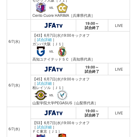
vs.
Cento Cuore HARIMA
［兵庫県代表］
19:00～
LIVE
試合終了
【43】6月7日(水)19:00キックオフ
［
試合詳細
］
6/7(水)
ガンバ大阪
［Ｊ１］
vs.
高知ユナイテッドＳＣ
［高知県代表］
19:00～
LIVE
試合終了
【45】6月7日(水)19:00キックオフ
［
試合詳細
］
6/7(水)
柏レイソル
［Ｊ１］
vs.
山梨学院大学PEGASUS
［山梨県代表］
19:00～
LIVE
試合終了
【53】6月7日(水)19:00キックオフ
［
試合詳細
］
6/7(水)
ＦＣ東京
［Ｊ１］