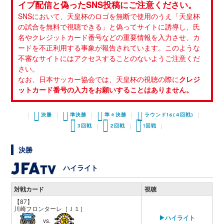
イブ配信と偽ったSNS投稿にご注意ください。
SNSにおいて、天皇杯のロゴを無断で使用のうえ「天皇杯
の試合を無料で視聴できる」と偽ってサイトに誘導し、氏
名やクレジットカード番号などの重要情報を入力させ、カ
ードを不正利用する事象が報告されています。このような
不審なサイトにはアクセスすることのないようご注意くだ
さい。
なお、日本サッカー協会では、天皇杯の視聴の際に
クレジ
ットカード番号の入力をお願いすることはありません。
決勝
準決勝
準々決勝
ラウンド16(4回戦)
3回戦
2回戦
1回戦
決勝
ハイライト
対戦カード
視聴
【87】
川崎フロンターレ
［Ｊ１］
▶ハイライト
vs.