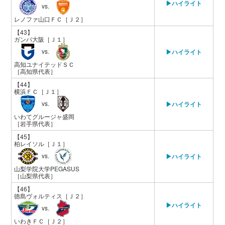
▶ハイライト
vs.
レノファ山口ＦＣ
［Ｊ２］
【43】
ガンバ大阪
［Ｊ１］
vs.
▶ハイライト
高知ユナイテッドＳＣ
［高知県代表］
【44】
横浜ＦＣ
［Ｊ１］
vs.
▶ハイライト
いわてグルージャ盛岡
［岩手県代表］
【45】
柏レイソル
［Ｊ１］
vs.
▶ハイライト
山梨学院大学PEGASUS
［山梨県代表］
【46】
徳島ヴォルティス
［Ｊ２］
▶ハイライト
vs.
いわきＦＣ
［Ｊ２］