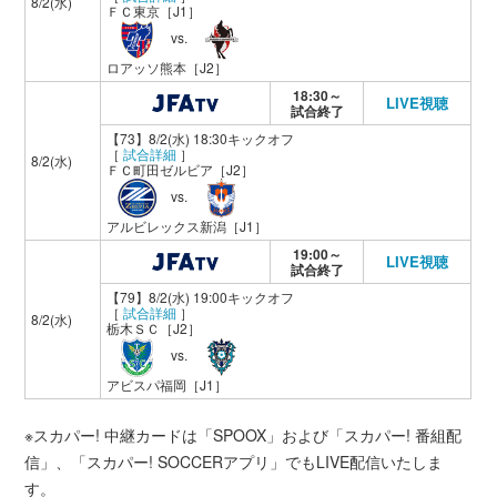
8/2(水)
ＦＣ東京
［J1］
vs.
ロアッソ熊本
［J2］
18:30～
LIVE視聴
試合終了
【73】8/2(水) 18:30キックオフ
［
試合詳細
］
8/2(水)
ＦＣ町田ゼルビア
［J2］
vs.
アルビレックス新潟
［J1］
19:00～
LIVE視聴
試合終了
【79】8/2(水) 19:00キックオフ
［
試合詳細
］
8/2(水)
栃木ＳＣ
［J2］
vs.
アビスパ福岡
［J1］
※スカパー! 中継カードは「SPOOX」および「スカパー! 番組配
信」、「スカパー! SOCCERアプリ」でもLIVE配信いたしま
す。