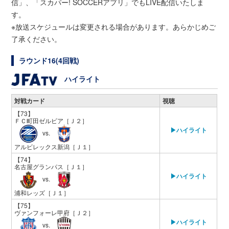
信」、「スカパー! SOCCERアプリ」でもLIVE配信いたしま
す。
※放送スケジュールは変更される場合があります。あらかじめご
了承ください。
ラウンド16(4回戦)
ハイライト
対戦カード
視聴
【73】
ＦＣ町田ゼルビア
［Ｊ２］
▶ハイライト
vs.
アルビレックス新潟
［Ｊ１］
【74】
名古屋グランパス
［Ｊ１］
▶ハイライト
vs.
浦和レッズ
［Ｊ１］
【75】
ヴァンフォーレ甲府
［Ｊ２］
▶ハイライト
vs.