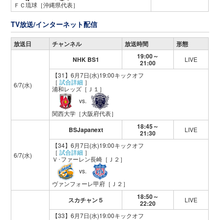
ＦＣ琉球
［沖縄県代表］
TV放送/インターネット配信
放送日
チャンネル
放送時間
形態
19:00～
NHK BS1
LIVE
21:00
【31】6月7日(水)19:00キックオフ
［
試合詳細
］
6/7(水)
浦和レッズ
［Ｊ１］
vs.
関西大学
［大阪府代表］
18:45～
BSJapanext
LIVE
21:30
【34】6月7日(水)19:00キックオフ
［
試合詳細
］
6/7(水)
Ｖ･ファーレン長崎
［Ｊ２］
vs.
ヴァンフォーレ甲府
［Ｊ２］
18:50～
スカチャン５
LIVE
22:20
【33】6月7日(水)19:00キックオフ