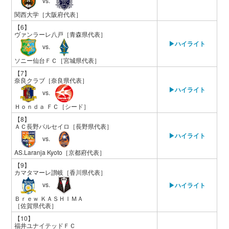
vs.
関西大学
［大阪府代表］
【6】
ヴァンラーレ八戸
［青森県代表］
▶ハイライト
vs.
ソニー仙台ＦＣ
［宮城県代表］
【7】
奈良クラブ
［奈良県代表］
▶ハイライト
vs.
Ｈｏｎｄａ ＦＣ
［シード］
【8】
ＡＣ長野パルセイロ
［長野県代表］
▶ハイライト
vs.
AS.Laranja Kyoto
［京都府代表］
【9】
カマタマーレ讃岐
［香川県代表］
vs.
▶ハイライト
Ｂｒｅｗ ＫＡＳＨＩＭＡ
［佐賀県代表］
【10】
福井ユナイテッドＦＣ