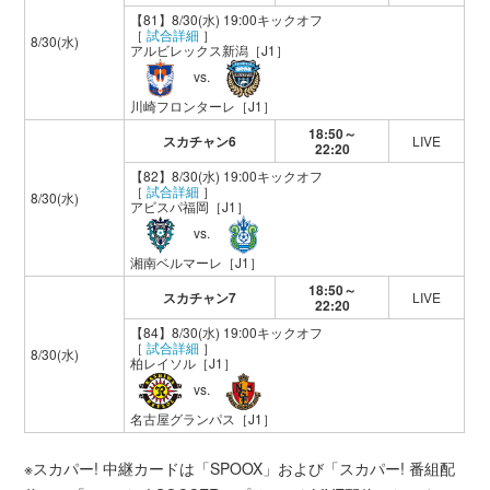
【81】8/30(水) 19:00キックオフ
［
試合詳細
］
8/30(水)
アルビレックス新潟
［J1］
vs.
川崎フロンターレ
［J1］
18:50～
スカチャン6
LIVE
22:20
【82】8/30(水) 19:00キックオフ
［
試合詳細
］
8/30(水)
アビスパ福岡
［J1］
vs.
湘南ベルマーレ
［J1］
18:50～
スカチャン7
LIVE
22:20
【84】8/30(水) 19:00キックオフ
［
試合詳細
］
8/30(水)
柏レイソル
［J1］
vs.
名古屋グランパス
［J1］
※スカパー! 中継カードは「SPOOX」および「スカパー! 番組配