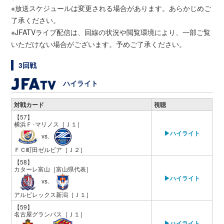
※放送スケジュールは変更される場合があります。あらかじめご
了承ください。
※JFATVライブ配信は、回線の状況や閲覧環境により、一部ご覧
いただけない場合がございます。予めご了承ください。
3回戦
ハイライト
対戦カード
視聴
【57】
横浜Ｆ･マリノス
［Ｊ１］
▶ハイライト
vs.
ＦＣ町田ゼルビア
［Ｊ２］
【58】
カターレ富山
［富山県代表］
▶ハイライト
vs.
アルビレックス新潟
［Ｊ１］
【59】
名古屋グランパス
［Ｊ１］
▶ハイライト