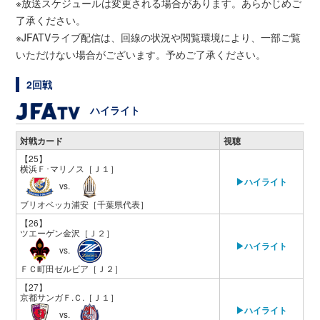
※放送スケジュールは変更される場合があります。あらかじめご
了承ください。
※JFATVライブ配信は、回線の状況や閲覧環境により、一部ご覧
いただけない場合がございます。予めご了承ください。
2回戦
ハイライト
対戦カード
視聴
【25】
横浜Ｆ･マリノス
［Ｊ１］
▶ハイライト
vs.
ブリオベッカ浦安
［千葉県代表］
【26】
ツエーゲン金沢
［Ｊ２］
▶ハイライト
vs.
ＦＣ町田ゼルビア
［Ｊ２］
【27】
京都サンガＦ.Ｃ.
［Ｊ１］
▶ハイライト
vs.