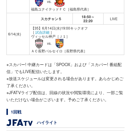
vs.
福島ユナイテッドＦＣ
［福島県代表］
18:50～
スカチャン５
LIVE
22:20
【35】6月14日(水)19:00キックオフ
［
試合詳細
］
6/14(水)
ヴィッセル神戸
［Ｊ１］
vs.
ＡＣ長野パルセイロ
［長野県代表］
※スカパー! 中継カードは「SPOOX」および「スカパー! 番組配
信」でもLIVE配信いたします。
※放送スケジュールは変更される場合があります。あらかじめご
了承ください。
※JFATVライブ配信は、回線の状況や閲覧環境により、一部ご覧
いただけない場合がございます。予めご了承ください。
1回戦
ハイライト