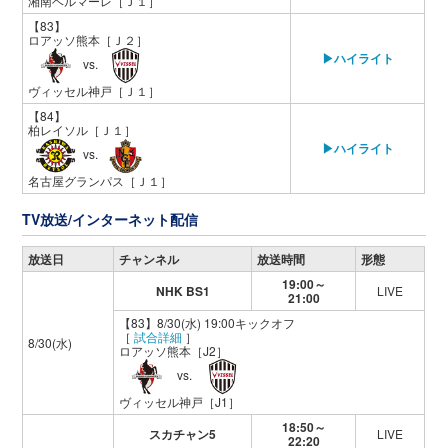
湘南ベルマーレ
［Ｊ１］
【83】
ロアッソ熊本
［Ｊ２］
▶ハイライト
vs.
ヴィッセル神戸
［Ｊ１］
【84】
柏レイソル
［Ｊ１］
▶ハイライト
vs.
名古屋グランパス
［Ｊ１］
TV放送/インターネット配信
放送日
チャンネル
放送時間
形態
19:00～
NHK BS1
LIVE
21:00
【83】8/30(水) 19:00キックオフ
［
試合詳細
］
8/30(水)
ロアッソ熊本
［J2］
vs.
ヴィッセル神戸
［J1］
18:50～
スカチャン5
LIVE
22:20