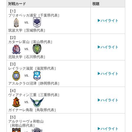
対戦カード
視聴
【1】
ブリオベッカ浦安
［千葉県代表］
▶ハイライト
vs.
筑波大学
［茨城県代表］
【2】
カターレ富山
［富山県代表］
▶ハイライト
vs.
北陸大学
［石川県代表］
【3】
レイラック滋賀
［滋賀県代表］
▶ハイライト
vs.
アスルクラロ沼津
［静岡県代表］
【4】
ヴィアティン三重
［三重県代表］
▶ハイライト
vs.
ガイナーレ鳥取
［鳥取県代表］
【5】
アルテリーヴォ和歌山
［和歌山県代表］
▶ハイライト