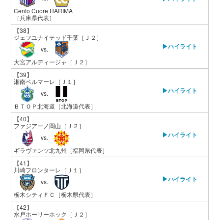
Cento Cuore HARIMA
［兵庫県代表］
【38】
ジェフユナイテッド千葉
［Ｊ２］
▶ハイライト
vs.
大宮アルディージャ
［Ｊ２］
【39】
湘南ベルマーレ
［Ｊ１］
▶ハイライト
vs.
ＢＴＯＰ北海道
［北海道代表］
【40】
ファジアーノ岡山
［Ｊ２］
▶ハイライト
vs.
ギラヴァンツ北九州
［福岡県代表］
【41】
川崎フロンターレ
［Ｊ１］
▶ハイライト
vs.
栃木シティＦＣ
［栃木県代表］
【42】
水戸ホーリーホック
［Ｊ２］