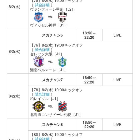
【75】8/2(水) 19:00キックオフ
［
試合詳細
］
8/2(水)
ヴァンフォーレ甲府
［J2］
vs.
ヴィッセル神戸
［J1］
18:50～
スカチャン6
LIVE
22:20
【76】8/2(水) 19:00キックオフ
［
試合詳細
］
8/2(水)
セレッソ大阪
［J1］
vs.
湘南ベルマーレ
［J1］
18:50～
スカチャン7
LIVE
22:20
【78】8/2(水) 19:00キックオフ
［
試合詳細
］
8/2(水)
柏レイソル
［J1］
vs.
北海道コンサドーレ札幌
［J1］
18:50～
スカチャン8
LIVE
22:20
【80】8/2(水) 19:00キックオフ
［
試合詳細
］