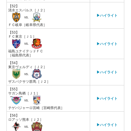
【52】
清水エスパルス
［Ｊ２］
▶ハイライト
vs.
ＦＣ岐阜
［岐阜県代表］
【53】
ＦＣ東京
［Ｊ１］
vs.
▶ハイライト
福島ユナイテッドＦＣ
［福島県代表］
【54】
東京ヴェルディ
［Ｊ２］
▶ハイライト
vs.
ザスパクサツ群馬
［Ｊ２］
【55】
サガン鳥栖
［Ｊ１］
▶ハイライト
vs.
テゲバジャーロ宮崎
［宮崎県代表］
【56】
ロアッソ熊本
［Ｊ２］
▶ハイライト
vs.