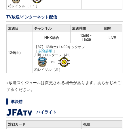
柏レイソル
［Ｊ１］
TV放送/インターネット配信
放送日
チャンネル
放送時間
形態
13:50～
NHK総合
LIVE
16:30
【87】12/9(土) 14:00キックオフ
［
試合詳細
］
12/9(土)
川崎フロンターレ
［J1］
vs.
柏レイソル
［J1］
※放送スケジュールは変更される場合があります。あらかじめご
了承ください。
準決勝
ハイライト
対戦カード
視聴