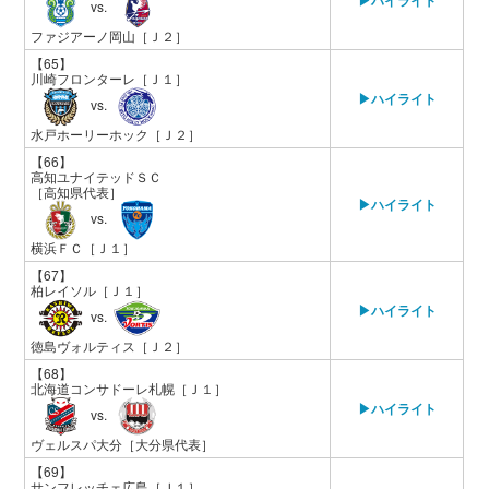
vs.
ファジアーノ岡山
［Ｊ２］
【65】
川崎フロンターレ
［Ｊ１］
▶ハイライト
vs.
水戸ホーリーホック
［Ｊ２］
【66】
高知ユナイテッドＳＣ
［高知県代表］
▶ハイライト
vs.
横浜ＦＣ
［Ｊ１］
【67】
柏レイソル
［Ｊ１］
▶ハイライト
vs.
徳島ヴォルティス
［Ｊ２］
【68】
北海道コンサドーレ札幌
［Ｊ１］
▶ハイライト
vs.
ヴェルスパ大分
［大分県代表］
【69】
サンフレッチェ広島
［Ｊ１］