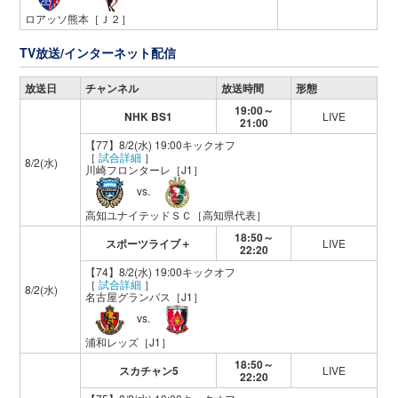
ロアッソ熊本
［Ｊ２］
TV放送/インターネット配信
放送日
チャンネル
放送時間
形態
19:00～
NHK BS1
LIVE
21:00
【77】8/2(水) 19:00キックオフ
［
試合詳細
］
8/2(水)
川崎フロンターレ
［J1］
vs.
高知ユナイテッドＳＣ
［高知県代表］
18:50～
スポーツライブ＋
LIVE
22:20
【74】8/2(水) 19:00キックオフ
［
試合詳細
］
8/2(水)
名古屋グランパス
［J1］
vs.
浦和レッズ
［J1］
18:50～
スカチャン5
LIVE
22:20