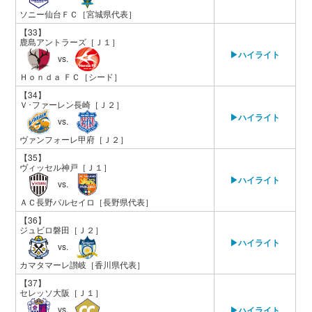
ソニー仙台ＦＣ
［宮城県代表］
【33】
鹿島アントラーズ
［Ｊ１］
▶ハイライト
vs.
Ｈｏｎｄａ ＦＣ
［シード］
【34】
Ｖ･ファーレン長崎
［Ｊ２］
▶ハイライト
vs.
ヴァンフォーレ甲府
［Ｊ２］
【35】
ヴィッセル神戸
［Ｊ１］
▶ハイライト
vs.
ＡＣ長野パルセイロ
［長野県代表］
【36】
ジュビロ磐田
［Ｊ２］
▶ハイライト
vs.
カマタマーレ讃岐
［香川県代表］
【37】
セレッソ大阪
［Ｊ１］
vs.
▶ハイライト