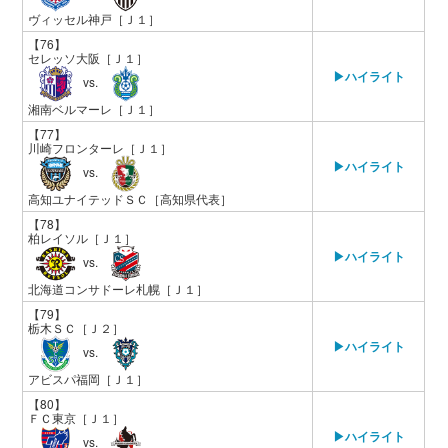
ヴィッセル神戸
［Ｊ１］
【76】
セレッソ大阪
［Ｊ１］
▶ハイライト
vs.
湘南ベルマーレ
［Ｊ１］
【77】
川崎フロンターレ
［Ｊ１］
▶ハイライト
vs.
高知ユナイテッドＳＣ
［高知県代表］
【78】
柏レイソル
［Ｊ１］
▶ハイライト
vs.
北海道コンサドーレ札幌
［Ｊ１］
【79】
栃木ＳＣ
［Ｊ２］
▶ハイライト
vs.
アビスパ福岡
［Ｊ１］
【80】
ＦＣ東京
［Ｊ１］
▶ハイライト
vs.