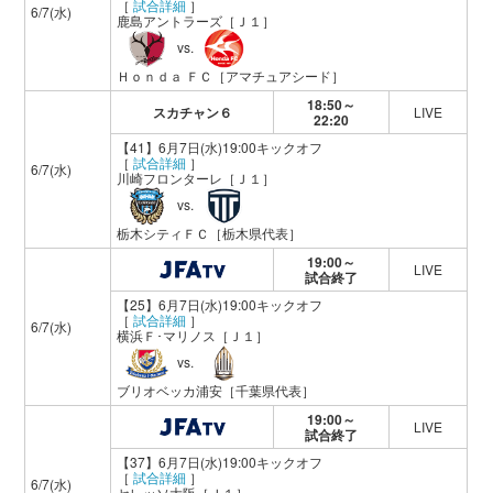
［
試合詳細
］
6/7(水)
鹿島アントラーズ
［Ｊ１］
vs.
Ｈｏｎｄａ ＦＣ
［アマチュアシード］
18:50～
スカチャン６
LIVE
22:20
【41】6月7日(水)19:00キックオフ
［
試合詳細
］
6/7(水)
川崎フロンターレ
［Ｊ１］
vs.
栃木シティＦＣ
［栃木県代表］
19:00～
LIVE
試合終了
【25】6月7日(水)19:00キックオフ
［
試合詳細
］
6/7(水)
横浜Ｆ･マリノス
［Ｊ１］
vs.
ブリオベッカ浦安
［千葉県代表］
19:00～
LIVE
試合終了
【37】6月7日(水)19:00キックオフ
［
試合詳細
］
6/7(水)
セレッソ大阪
［Ｊ１］