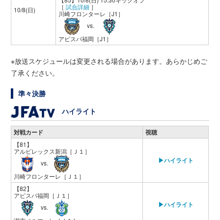
［
試合詳細
］
10/8(日)
川崎フロンターレ
［J1］
vs.
アビスパ福岡
［J1］
※放送スケジュールは変更される場合があります。あらかじめご
了承ください。
準々決勝
ハイライト
対戦カード
視聴
【81】
アルビレックス新潟
［Ｊ１］
▶ハイライト
vs.
川崎フロンターレ
［Ｊ１］
【82】
アビスパ福岡
［Ｊ１］
▶ハイライト
vs.