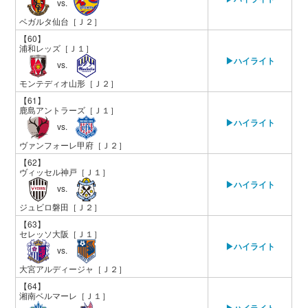
vs.
ベガルタ仙台
［Ｊ２］
【60】
浦和レッズ
［Ｊ１］
▶ハイライト
vs.
モンテディオ山形
［Ｊ２］
【61】
鹿島アントラーズ
［Ｊ１］
▶ハイライト
vs.
ヴァンフォーレ甲府
［Ｊ２］
【62】
ヴィッセル神戸
［Ｊ１］
▶ハイライト
vs.
ジュビロ磐田
［Ｊ２］
【63】
セレッソ大阪
［Ｊ１］
▶ハイライト
vs.
大宮アルディージャ
［Ｊ２］
【64】
湘南ベルマーレ
［Ｊ１］
▶ハイライト