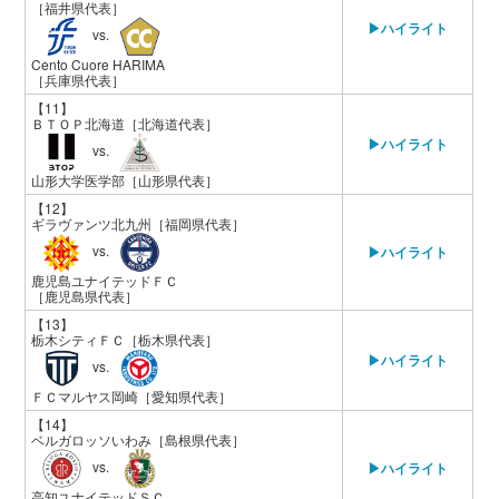
［福井県代表］
▶ハイライト
vs.
Cento Cuore HARIMA
［兵庫県代表］
【11】
ＢＴＯＰ北海道
［北海道代表］
▶ハイライト
vs.
山形大学医学部
［山形県代表］
【12】
ギラヴァンツ北九州
［福岡県代表］
vs.
▶ハイライト
鹿児島ユナイテッドＦＣ
［鹿児島県代表］
【13】
栃木シティＦＣ
［栃木県代表］
▶ハイライト
vs.
ＦＣマルヤス岡崎
［愛知県代表］
【14】
ベルガロッソいわみ
［島根県代表］
vs.
▶ハイライト
高知ユナイテッドＳＣ