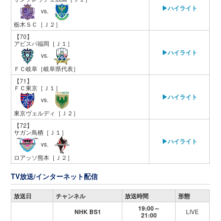
▶ハイライト
vs.
栃木ＳＣ
［Ｊ２］
【70】
アビスパ福岡
［Ｊ１］
▶ハイライト
vs.
ＦＣ岐阜
［岐阜県代表］
【71】
ＦＣ東京
［Ｊ１］
▶ハイライト
vs.
東京ヴェルディ
［Ｊ２］
【72】
サガン鳥栖
［Ｊ１］
▶ハイライト
vs.
ロアッソ熊本
［Ｊ２］
TV放送/インターネット配信
放送日
チャンネル
放送時間
形態
19:00～
NHK BS1
LIVE
21:00