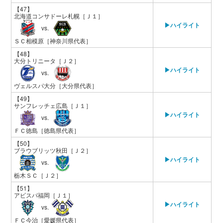
【47】
北海道コンサドーレ札幌
［Ｊ１］
▶ハイライト
vs.
ＳＣ相模原
［神奈川県代表］
【48】
大分トリニータ
［Ｊ２］
▶ハイライト
vs.
ヴェルスパ大分
［大分県代表］
【49】
サンフレッチェ広島
［Ｊ１］
▶ハイライト
vs.
ＦＣ徳島
［徳島県代表］
【50】
ブラウブリッツ秋田
［Ｊ２］
▶ハイライト
vs.
栃木ＳＣ
［Ｊ２］
【51】
アビスパ福岡
［Ｊ１］
▶ハイライト
vs.
ＦＣ今治
［愛媛県代表］