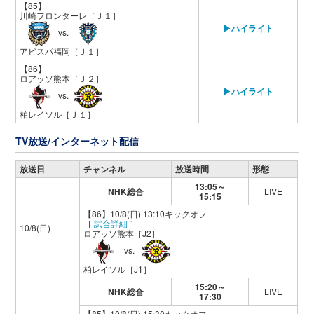
【85】
川崎フロンターレ
［Ｊ１］
▶ハイライト
vs.
アビスパ福岡
［Ｊ１］
【86】
ロアッソ熊本
［Ｊ２］
▶ハイライト
vs.
柏レイソル
［Ｊ１］
TV放送/インターネット配信
放送日
チャンネル
放送時間
形態
13:05～
NHK総合
LIVE
15:15
【86】10/8(日) 13:10キックオフ
［
試合詳細
］
10/8(日)
ロアッソ熊本
［J2］
vs.
柏レイソル
［J1］
15:20～
NHK総合
LIVE
17:30
【85】10/8(日) 15:30キックオフ