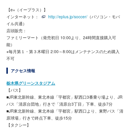
【e+（イープラス）】
インターネット：
http://eplus.jp/soccer/
（パソコン・モバ
イル共通）
店頭販売：
ファミリーマート（発売初日 10:00より、24時間直接購入可
能）
※毎月第１・第３木曜日 2:00～8:00はメンテナンスのため購入
不可
アクセス情報
栃木県グリーンスタジアム
【バス】
■JR東北新幹線、東北本線「宇都宮」駅西口3番乗り場より、JR
バス「清原台団地」行きで「清原台3丁目」下車、徒歩7分
■JR東北新幹線、東北本線「宇都宮」駅西口より、東野バス「清
原球場」行きで終点下車、徒歩15分
【タクシー】