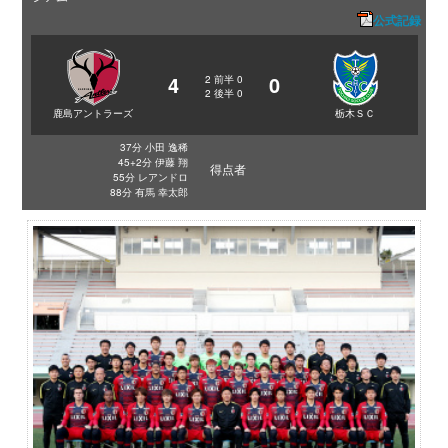
公式記録
4
0
2
前半
0
2
後半
0
鹿島アントラーズ
栃木ＳＣ
37分 小田 逸稀
45+2分 伊藤 翔
得点者
55分 レアンドロ
88分 有馬 幸太郎