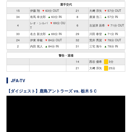
選手交代
15
伊藤 翔
▼
63分 OUT
21
大﨑 淳矢
▼
57分 OUT
34
有馬 幸太郎
▲
63分 IN
8
廣瀬 浩二
▲
57分 IN
レオ・シルバ
▼
69分 OU
4
6
古波津 辰希
▼
71分 OUT
T
30
名古 新太郎
▲
69分 IN
29
川田 拳登
▲
71分 IN
24
伊東 幸敏
▼
84分 OUT
32
荒井 秀賀
▼
78分 OUT
2
内田 篤人
▲
84分 IN
31
三宅 海斗
▲
78分 IN
警告・退場
14
西谷 優希
3分
21
大﨑 淳矢
25分
JFA-TV
【ダイジェスト】鹿島アントラーズ vs. 栃木ＳＣ