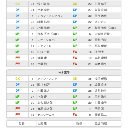
GK
21
曽ヶ端 準
GK
23
川田 修平
DF
24
伊東 幸敏
DF
27
久富 良輔
DF
5
チョン・スンヒョン
DF
30
田代 雅也
DF
28
町田 浩樹
DF
22
メンデス
DF
23
小田 逸稀
MF
24
和田 達也 (Cap.)
MF
6
永木 亮太 (Cap.)
MF
6
古波津 辰希
MF
4
レオ・シルバ
MF
32
荒井 秀賀
MF
11
レアンドロ
MF
14
西谷 優希
MF
19
山口 一真
FW
16
榊 翔太
FW
25
遠藤 康
FW
19
大島 康樹
FW
15
伊藤 翔
FW
21
大﨑 淳矢
控え選手
GK
1
クォン・スンテ
GK
35
浅沼 優瑠
DF
33
関川 郁万
DF
18
坂田 良太
DF
2
内田 篤人
DF
28
温井 駿斗
MF
37
小泉 慶
MF
31
三宅 海斗
MF
30
名古 新太郎
MF
29
川田 拳登
FW
34
有馬 幸太郎
MF
11
平岡 翼
FW
18
セルジーニョ
FW
8
廣瀬 浩二
監督
大岩 剛
監督
田坂 和昭