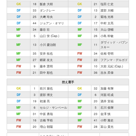
GK
18
飯倉 大樹
GK
21
塩田 仁史
DF
33
ダンクレー
DF
13
渡部 大輔
DF
25
大﨑 玲央
DF
2
菊地 光将
DF
44
ジョアン・オマリ
DF
17
中村 太亮
MF
34
藤谷 壮
MF
15
大山 啓輔
MF
5
山口 蛍 (Cap.)
MF
26
小島 幹敏
ダヴィッド・バブン
MF
13
小川 慶治朗
MF
11
スキー
MF
35
安井 拓也
FW
34
佐相 壱明
MF
27
郷家 友太
FW
22
フアンマ・デルガド
FW
9
藤本 憲明
FW
10
大前 元紀 (Cap.)
FW
21
田中 順也
FW
36
吉永 昇偉
控え選手
GK
1
前川 黛也
GK
32
加藤 有輝
DF
3
渡部 博文
DF
6
河面 旺成
DF
19
初瀬 亮
MF
20
酒井 宣福
MF
6
セルジ・サンペール
MF
5
石川 俊輝
MF
31
中坂 勇哉
MF
23
金澤 慎
FW
16
古橋 亨梧
MF
41
小野 雅史
FW
20
増山 朝陽
FW
28
富山 貴光
トルステン･フィン