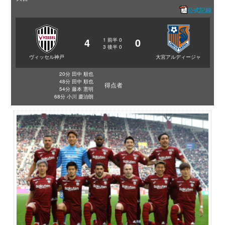
公式記録
4
0
1
前半
0
3
後半
0
ヴィッセル神戸
大宮アルディージャ
20分 田中 順也
48分 田中 順也
得点者
54分 藤本 憲明
68分 小川 慶治朗