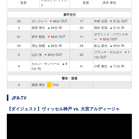
監督
監督
高木 琢也
ク
選手交代
33
ダンクレー
▼
66分 OUT
17
中村 太亮
▼
51分 OUT
3
渡部 博文
▲
66分 IN
20
酒井 宣福
▲
51分 IN
ダヴィッド・バブンスキ
21
田中 順也
▼
69分 OUT
11
ー
▼
65分 OUT
20
増山 朝陽
▲
69分 IN
28
富山 貴光
▲
65分 IN
フアンマ・デルガド
▼
7
5
山口 蛍
▼
80分 OUT
22
1分 OUT
セルジ・サンペール
▲
8
6
41
小野 雅史
▲
71分 IN
0分 IN
警告・退場
3
渡部 博文
70分
JFA-TV
【ダイジェスト】ヴィッセル神戸 vs. 大宮アルディージャ