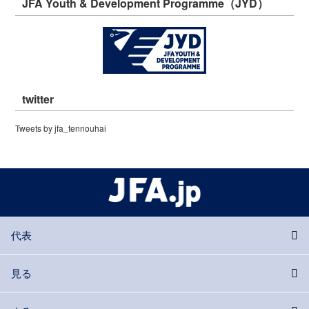
JFA Youth & Development Programme（JYD）
twitter
Tweets by jfa_tennouhai
代表
見る