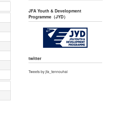
JFA Youth & Development
Programme（JYD）
twitter
Tweets by jfa_tennouhai