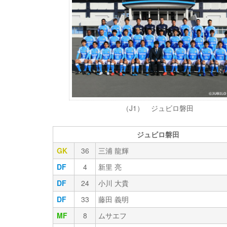
（J1） ジュビロ磐田
ジュビロ磐田
GK
36
三浦 龍輝
DF
4
新里 亮
DF
24
小川 大貴
DF
33
藤田 義明
MF
8
ムサエフ