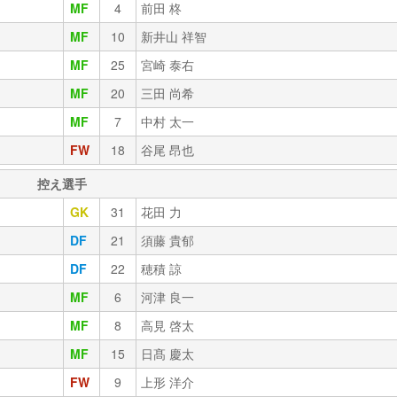
MF
4
前田 柊
MF
10
新井山 祥智
MF
25
宮崎 泰右
MF
20
三田 尚希
MF
7
中村 太一
FW
18
谷尾 昂也
控え選手
GK
31
花田 力
DF
21
須藤 貴郁
DF
22
穂積 諒
MF
6
河津 良一
MF
8
高見 啓太
MF
15
日髙 慶太
FW
9
上形 洋介