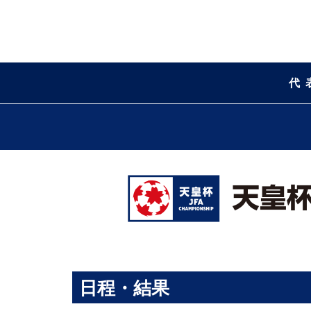
代
日程・結果