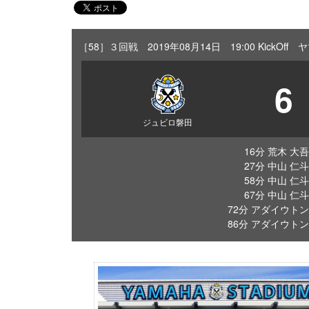
［58］３回戦 2019年08月14日 19:00 KickOf
6
ジュビロ磐田
16分 荒木 大吾
27分 中山 仁斗
58分 中山 仁斗
67分 中山 仁斗
72分 アダイウトン
86分 アダイウトン