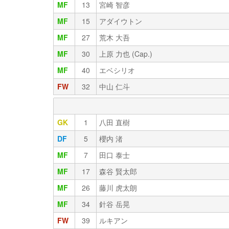
MF
13
宮崎 智彦
MF
15
アダイウトン
MF
27
荒木 大吾
MF
30
上原 力也 (Cap.)
MF
40
エベシリオ
FW
32
中山 仁斗
GK
1
八田 直樹
DF
5
櫻内 渚
MF
7
田口 泰士
MF
17
森谷 賢太郎
MF
26
藤川 虎太朗
MF
34
針谷 岳晃
FW
39
ルキアン