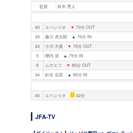
監督
鈴木 秀人
40
エベシリオ
▼
70分 OUT
26
藤川 虎太朗
▲
70分 IN
24
小川 大貴
▼
75分 OUT
5
櫻内 渚
▲
75分 IN
8
ムサエフ
▼
85分 OUT
34
針谷 岳晃
▲
85分 IN
40
エベシリオ
42分
JFA-TV