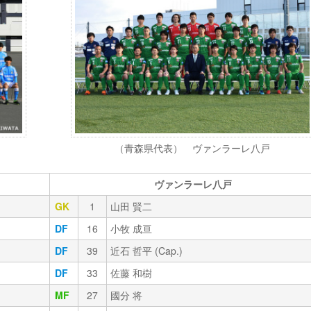
（青森県代表） ヴァンラーレ八戸
ヴァンラーレ八戸
GK
1
山田 賢二
DF
16
小牧 成亘
DF
39
近石 哲平 (Cap.)
DF
33
佐藤 和樹
MF
27
國分 将