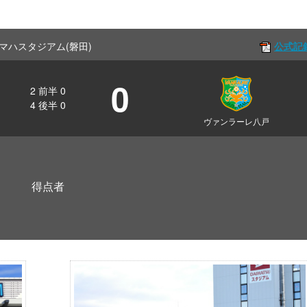
f ヤマハスタジアム(磐田)
公式記
0
2
前半
0
4
後半
0
ヴァンラーレ八戸
得点者