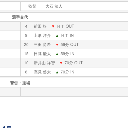
監督
大石 篤人
選手交代
4
前田 柊
▼
ＨＴ OUT
9
上形 洋介
▲
ＨＴ IN
20
三田 尚希
▼
59分 OUT
15
日髙 慶太
▲
59分 IN
10
新井山 祥智
▼
70分 OUT
8
高見 啓太
▲
70分 IN
警告・退場