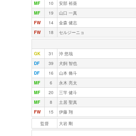
MF
10
安部 裕葵
MF
19
山口 一真
FW
14
金森 健志
FW
18
セルジーニョ
GK
31
沖 悠哉
DF
39
犬飼 智也
DF
16
山本 脩斗
MF
6
永木 亮太
MF
20
三竿 健斗
MF
8
土居 聖真
FW
15
伊藤 翔
監督
大岩 剛