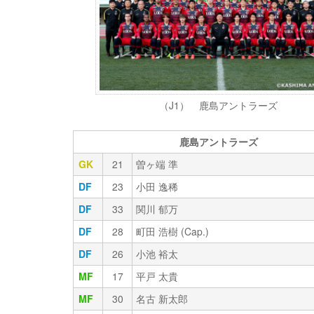
（J1） 鹿島アントラーズ
鹿島アントラーズ
GK
21
曽ヶ端 準
DF
23
小田 逸稀
DF
33
関川 郁万
DF
28
町田 浩樹 (Cap.)
DF
26
小池 裕太
MF
17
平戸 太貴
MF
30
名古 新太郎