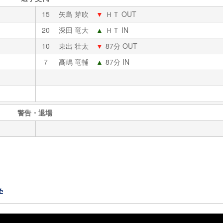
15
矢島 芽吹
▼
ＨＴ OUT
20
深田 竜大
▲
ＨＴ IN
10
東出 壮太
▼
87分 OUT
7
髙嶋 竜輔
▲
87分 IN
警告・退場
学