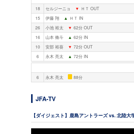
18
セルジーニョ
▼
ＨＴ OUT
15
伊藤 翔
▲
ＨＴ IN
26
小池 裕太
▼
62分 OUT
16
山本 脩斗
▲
62分 IN
10
安部 裕葵
▼
72分 OUT
6
永木 亮太
▲
72分 IN
6
永木 亮太
88分
JFA-TV
【ダイジェスト】鹿島アントラーズ vs. 北陸大