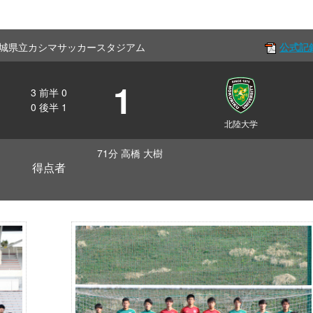
Off 茨城県立カシマサッカースタジアム
公式記
1
3
前半
0
0
後半
1
北陸大学
71分 高橋 大樹
得点者