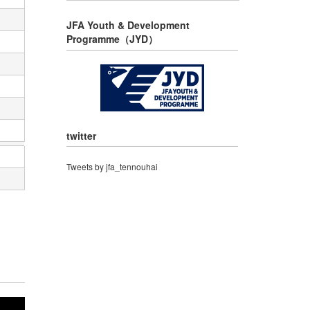
JFA Youth & Development
Programme（JYD）
twitter
Tweets by jfa_tennouhai