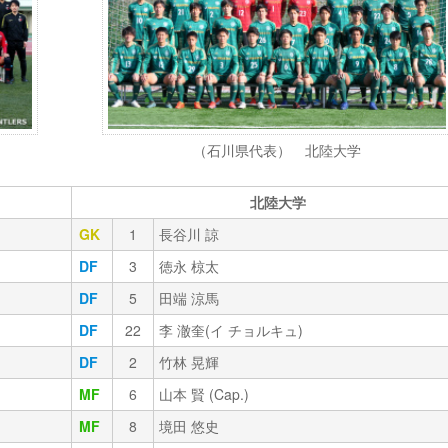
（石川県代表） 北陸大学
北陸大学
GK
1
長谷川 諒
DF
3
徳永 椋太
DF
5
田端 涼馬
DF
22
李 澈奎(イ チョルキュ)
DF
2
竹林 晃輝
MF
6
山本 賢 (Cap.)
MF
8
境田 悠史