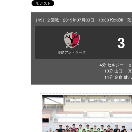
［49］２回戦 2019年07月03日 19:00 Kick
3
鹿島アントラーズ
4分 セルジーニョ
10分 山口 一真
14分 金森 健志