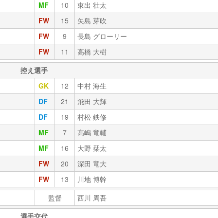
MF
10
東出 壮太
FW
15
矢島 芽吹
FW
9
長島 グローリー
FW
11
高橋 大樹
控え選手
GK
12
中村 海生
DF
21
飛田 大輝
DF
19
村松 鉄修
MF
7
髙嶋 竜輔
MF
16
大野 栞太
FW
20
深田 竜大
FW
13
川地 博幹
監督
西川 周吾
選手交代