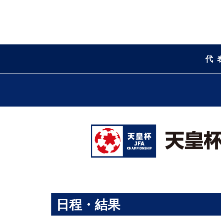
代
日程・結果