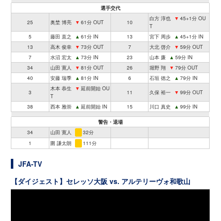
選手交代
白方 淳也
▼
45+1分 OU
25
奥埜 博亮
▼
61分 OUT
10
T
5
藤田 直之
▲
61分 IN
13
宮下 周歩
▲
45+1分 IN
13
高木 俊幸
▼
73分 OUT
7
大北 啓介
▼
59分 OUT
7
水沼 宏太
▲
73分 IN
23
山本 廉
▲
59分 IN
34
山田 寛人
▼
81分 OUT
26
堀野 翔
▼
79分 OUT
40
安藤 瑞季
▲
81分 IN
6
石垣 徳之
▲
79分 IN
木本 恭生
▼
延前開始 OU
3
11
久保 裕一
▼
99分 OUT
T
38
西本 雅崇
▲
延前開始 IN
15
川口 真史
▲
99分 IN
警告・退場
34
山田 寛人
32分
1
圍 謙太朗
111分
JFA-TV
【ダイジェスト】セレッソ大阪 vs. アルテリーヴォ和歌山