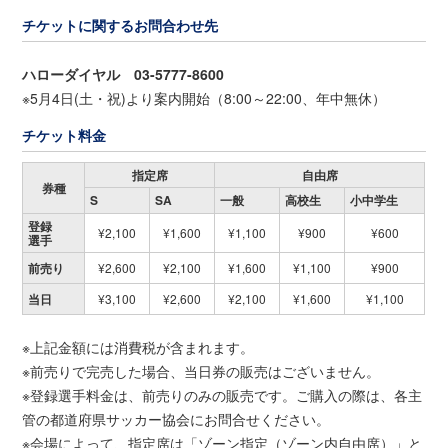
チケットに関するお問合わせ先
ハローダイヤル 03-5777-8600
※5月4日(土・祝)より案内開始（8:00～22:00、年中無休）
チケット料金
指定席
自由席
券種
S
SA
一般
高校生
小中学生
登録
¥2,100
¥1,600
¥1,100
¥900
¥600
選手
前売り
¥2,600
¥2,100
¥1,600
¥1,100
¥900
当日
¥3,100
¥2,600
¥2,100
¥1,600
¥1,100
※上記金額には消費税が含まれます。
※前売りで完売した場合、当日券の販売はございません。
※登録選手料金は、前売りのみの販売です。ご購入の際は、各主
管の都道府県サッカー協会にお問合せください。
※会場によって、指定席は「ゾーン指定（ゾーン内自由席）」と