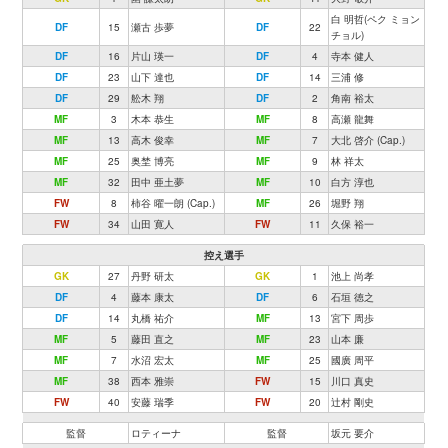
白 明哲(ペク ミョン
DF
15
瀬古 歩夢
DF
22
チョル)
DF
16
片山 瑛一
DF
4
寺本 健人
DF
23
山下 達也
DF
14
三浦 修
DF
29
舩木 翔
DF
2
角南 裕太
MF
3
木本 恭生
MF
8
高瀬 龍舞
MF
13
高木 俊幸
MF
7
大北 啓介 (Cap.)
MF
25
奥埜 博亮
MF
9
林 祥太
MF
32
田中 亜土夢
MF
10
白方 淳也
FW
8
柿谷 曜一朗 (Cap.)
MF
26
堀野 翔
FW
34
山田 寛人
FW
11
久保 裕一
控え選手
GK
27
丹野 研太
GK
1
池上 尚孝
DF
4
藤本 康太
DF
6
石垣 徳之
DF
14
丸橋 祐介
MF
13
宮下 周歩
MF
5
藤田 直之
MF
23
山本 廉
MF
7
水沼 宏太
MF
25
國廣 周平
MF
38
西本 雅崇
FW
15
川口 真史
FW
40
安藤 瑞季
FW
20
辻村 剛史
監督
ロティーナ
監督
坂元 要介