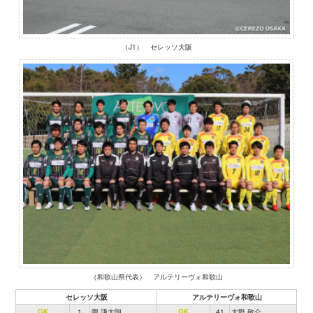
（J1） セレッソ大阪
（和歌山県代表） アルテリーヴォ和歌山
セレッソ大阪
アルテリーヴォ和歌山
GK
1
圍 謙太朗
GK
41
大野 敬介