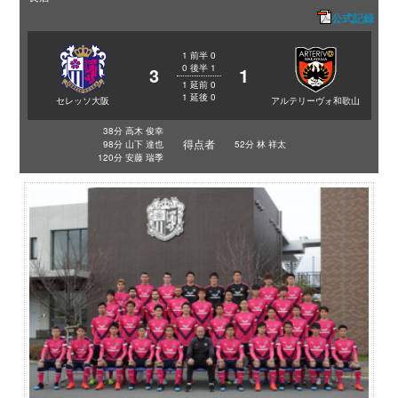
公式記録
1
前半
0
0
後半
1
3
1
1
延前
0
1
延後
0
セレッソ大阪
アルテリーヴォ和歌山
38分 高木 俊幸
得点者
98分 山下 達也
52分 林 祥太
120分 安藤 瑞季