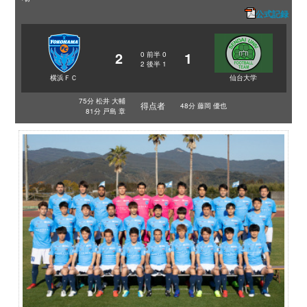
公式記録
2
1
0
前半
0
2
後半
1
横浜ＦＣ
仙台大学
75分 松井 大輔
得点者
48分 藤岡 優也
81分 戸島 章