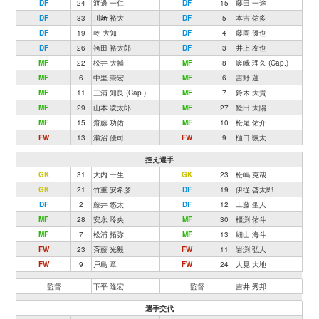
DF
24
渡邊 一仁
DF
15
藤田 一途
DF
33
川﨑 裕大
DF
5
本吉 佑多
DF
19
乾 大知
DF
4
藤岡 優也
DF
26
袴田 裕太郎
DF
3
井上 友也
MF
22
松井 大輔
MF
8
嵯峨 理久 (Cap.)
MF
6
中里 崇宏
MF
6
吉野 蓮
MF
11
三浦 知良 (Cap.)
MF
7
鈴木 大貴
MF
29
山本 凌太郎
MF
27
鯰田 太陽
MF
15
齋藤 功佑
MF
10
松尾 佑介
FW
13
瀬沼 優司
FW
9
樋口 颯太
控え選手
GK
31
大内 一生
GK
23
松嶋 克哉
GK
21
竹重 安希彦
DF
19
伊従 啓太郎
DF
2
藤井 悠太
DF
12
工藤 聖人
MF
28
安永 玲央
MF
30
橿渕 佑斗
MF
7
松浦 拓弥
MF
13
細山 海斗
FW
23
斉藤 光毅
FW
11
岩渕 弘人
FW
9
戸島 章
FW
24
人見 大地
監督
下平 隆宏
監督
吉井 秀邦
選手交代