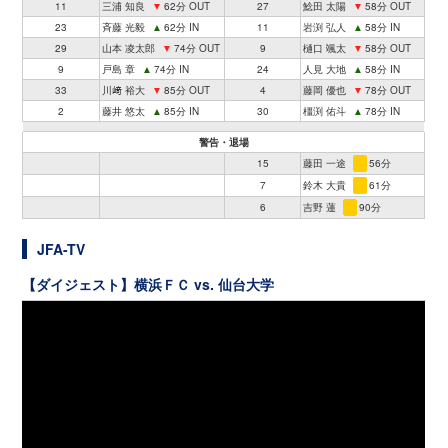
11
三浦 知良
▼
62分 OUT
27
鯰田 太陽
▼
58分 OUT
23
斉藤 光毅
▲
62分 IN
11
岩渕 弘人
▲
58分 IN
29
山本 凌太郎
▼
74分 OUT
9
樋口 颯太
▼
58分 OUT
9
戸島 章
▲
74分 IN
24
人見 大地
▲
58分 IN
33
川﨑 裕大
▼
85分 OUT
4
藤岡 優也
▼
78分 OUT
2
藤井 悠太
▲
85分 IN
30
橿渕 佑斗
▲
78分 IN
警告・退場
15
藤田 一途
56分
7
鈴木 大貴
61分
6
吉野 蓮
90分
JFA-TV
【ダイジェスト】横浜ＦＣ vs. 仙台大学