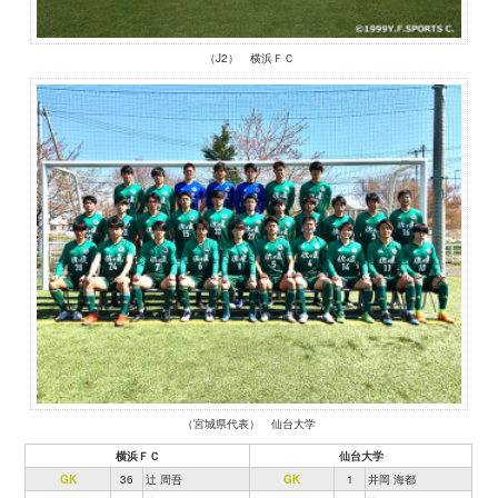
（J2） 横浜ＦＣ
（宮城県代表） 仙台大学
横浜ＦＣ
仙台大学
GK
36
辻 周吾
GK
1
井岡 海都