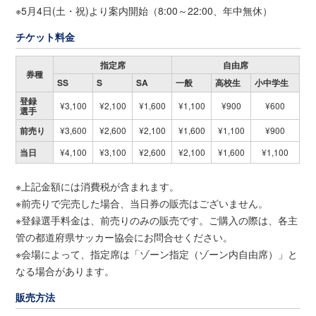
※5月4日(土・祝)より案内開始（8:00～22:00、年中無休）
チケット料金
指定席
自由席
券種
SS
S
SA
一般
高校生
小中学生
登録
¥3,100
¥2,100
¥1,600
¥1,100
¥900
¥600
選手
前売り
¥3,600
¥2,600
¥2,100
¥1,600
¥1,100
¥900
当日
¥4,100
¥3,100
¥2,600
¥2,100
¥1,600
¥1,100
※上記金額には消費税が含まれます。
※前売りで完売した場合、当日券の販売はございません。
※登録選手料金は、前売りのみの販売です。ご購入の際は、各主
管の都道府県サッカー協会にお問合せください。
※会場によって、指定席は「ゾーン指定（ゾーン内自由席）」と
なる場合があります。
販売方法