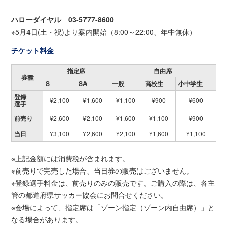
ハローダイヤル 03-5777-8600
※5月4日(土・祝)より案内開始（8:00～22:00、年中無休）
チケット料金
指定席
自由席
券種
S
SA
一般
高校生
小中学生
登録
¥2,100
¥1,600
¥1,100
¥900
¥600
選手
前売り
¥2,600
¥2,100
¥1,600
¥1,100
¥900
当日
¥3,100
¥2,600
¥2,100
¥1,600
¥1,100
※上記金額には消費税が含まれます。
※前売りで完売した場合、当日券の販売はございません。
※登録選手料金は、前売りのみの販売です。ご購入の際は、各主
管の都道府県サッカー協会にお問合せください。
※会場によって、指定席は「ゾーン指定（ゾーン内自由席）」と
なる場合があります。