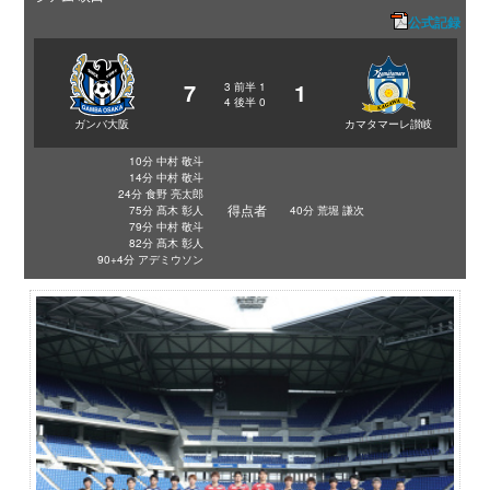
公式記録
7
1
3
前半
1
4
後半
0
ガンバ大阪
カマタマーレ讃岐
10分 中村 敬斗
14分 中村 敬斗
24分 食野 亮太郎
得点者
75分 髙木 彰人
40分 荒堀 謙次
79分 中村 敬斗
82分 髙木 彰人
90+4分 アデミウソン