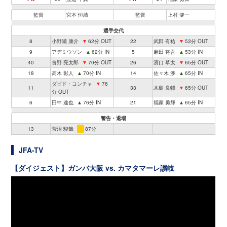
監督
宮本 恒靖
監督
上村 健一
選手交代
8
小野瀬 康介
▼
62分 OUT
22
武田 有祐
▼
53分 OUT
9
アデミウソン
▲
62分 IN
5
麻田 将吾
▲
53分 IN
40
食野 亮太郎
▼
70分 OUT
26
濱口 草太
▼
65分 OUT
18
髙木 彰人
▲
70分 IN
14
佐々木 渉
▲
65分 IN
ダビド・コンチャ
▼
76
11
33
木島 良輔
▼
65分 OUT
分 OUT
6
田中 達也
▲
76分 IN
21
福家 勇輝
▲
65分 IN
警告・退場
13
菅沼 駿哉
87分
JFA-TV
【ダイジェスト】ガンバ大阪 vs. カマタマーレ讃岐