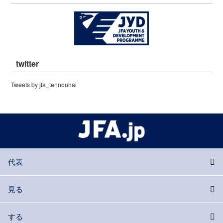
twitter
Tweets by jfa_tennouhai
代表
見る
する