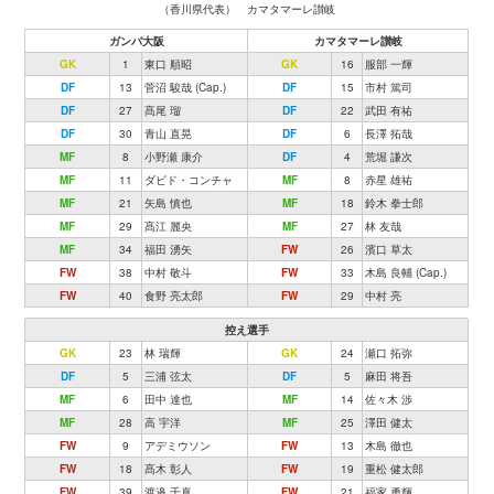
（香川県代表） カマタマーレ讃岐
ガンバ大阪
カマタマーレ讃岐
GK
1
東口 順昭
GK
16
服部 一輝
DF
13
菅沼 駿哉 (Cap.)
DF
15
市村 篤司
DF
27
髙尾 瑠
DF
22
武田 有祐
DF
30
青山 直晃
DF
6
長澤 拓哉
MF
8
小野瀬 康介
DF
4
荒堀 謙次
MF
11
ダビド・コンチャ
MF
8
赤星 雄祐
MF
21
矢島 慎也
MF
18
鈴木 拳士郎
MF
29
髙江 麗央
MF
27
林 友哉
MF
34
福田 湧矢
FW
26
濱口 草太
FW
38
中村 敬斗
FW
33
木島 良輔 (Cap.)
FW
40
食野 亮太郎
FW
29
中村 亮
控え選手
GK
23
林 瑞輝
GK
24
瀬口 拓弥
DF
5
三浦 弦太
DF
5
麻田 将吾
MF
6
田中 達也
MF
14
佐々木 渉
MF
28
高 宇洋
MF
25
澤田 健太
FW
9
アデミウソン
FW
13
木島 徹也
FW
18
髙木 彰人
FW
19
重松 健太郎
FW
39
渡邉 千真
FW
21
福家 勇輝