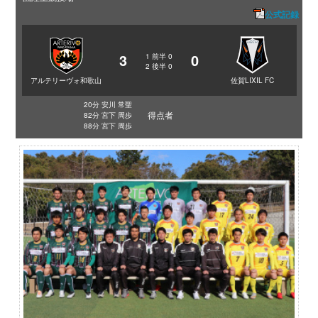
公式記録
3
0
1
前半
0
2
後半
0
アルテリーヴォ和歌山
佐賀LIXIL FC
20分 安川 常聖
得点者
82分 宮下 周歩
88分 宮下 周歩