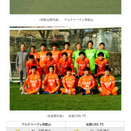
（和歌山県代表） アルテリーヴォ和歌山
（佐賀県代表） 佐賀LIXIL FC
アルテリーヴォ和歌山
佐賀LIXIL FC
GK
41
大野 敬介
GK
21
川原 隆広