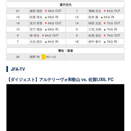
選手交代
27
篠田 朋宏
▼
58分 OUT
7
秀嶋 完太
▼
64分 OUT
16
松尾 瑛太
▲
58分 IN
12
松本 翼
▲
64分 IN
19
安川 常聖
▼
69分 OUT
14
時田 元気
▼
70分 OUT
13
宮下 周歩
▲
69分 IN
9
三宅 大樹
▲
70分 IN
9
林 祥太
▼
84分 OUT
6
松尾 栄次
▼
79分 OUT
7
大北 啓介
▲
84分 IN
18
村中 拳斗
▲
79分 IN
警告・退場
26
堀野 翔
90+1分
JFA-TV
【ダイジェスト】アルテリーヴォ和歌山 vs. 佐賀LIXIL FC