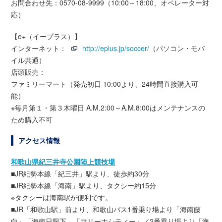
お問合わせ先：0570-08-9999（10:00～18:00、オペレーター対
応）
【e+（イープラス）】
インターネット：
http://eplus.jp/soccer/
（パソコン・モバ
イル共通）
店頭販売：
ファミリーマート（発売初日 10:00より、24時間直接購入可
能）
※毎月第１・第３木曜日 A.M.2:00～A.M.8:00はメンテナンスの
ため購入不可
アクセス情報
和歌山県紀三井寺公園陸上競技場
■JR紀勢本線「紀三井」駅より、徒歩約30分
■JR紀勢本線「海南」駅より、タクシー約15分
※タクシーは海南駅が便利です。
■JR「和歌山駅」前より、和歌山バス1番乗り場より「海南藤
白」「海南日限下」「マリーナシティー」／2番乗り場より「海