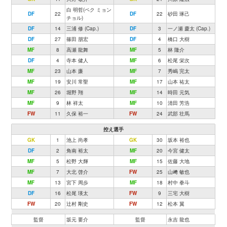
白 明哲(ペク ミョン
DF
22
DF
22
砂田 琢己
チョル)
DF
14
三浦 修 (Cap.)
DF
3
一ノ瀬 慶太 (Cap.)
DF
27
篠田 朋宏
DF
4
橋口 大樹
MF
8
高瀬 龍舞
MF
5
林 隆介
DF
4
寺本 健人
MF
6
松尾 栄次
MF
23
山本 廉
MF
7
秀嶋 完太
MF
19
安川 常聖
MF
17
山本 祐太
MF
26
堀野 翔
MF
14
時田 元気
MF
9
林 祥太
MF
10
清田 芳浩
FW
11
久保 裕一
FW
24
武部 壮馬
控え選手
GK
1
池上 尚孝
GK
30
坂本 裕也
DF
2
角南 裕太
MF
20
今宮 健太
MF
5
松野 大輝
MF
15
佐藤 大地
MF
7
大北 啓介
FW
25
山﨑 敏也
MF
13
宮下 周歩
MF
18
村中 拳斗
DF
16
松尾 瑛太
FW
9
三宅 大樹
FW
20
辻村 剛史
FW
12
松本 翼
監督
坂元 要介
監督
永吉 龍也