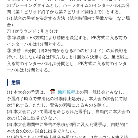
のプレーイングタイムとし、ハーフタイムのインターバルは5分
間（第１ピリオド終了から第２ピリオド開始まで）とする。
(7) 試合の勝者を決定する方法（試合時間内で勝敗が決しない場
合）
① 1次ラウンド：引き分け
② 準決勝：PK方式により勝敗を決定する。PK方式に入る前の
インターバルは1分間とする。
③ 決勝：6分間（各3分間からなる2つのピリオド）の延長戦を
行い、決しない場合はPK方式により勝敗を決定する。延長戦に
入る前のインターバルは5分間とし、PK方式に入る前のインタ
ーバルは1分間とする。
懲罰
(1) 本大会の予選は、
懲罰規程
上の同一競技会とみなし、
予選終了時点で未消化の出場停止処分は、本大会の試合にて順
次消化する。ただし、警告の累積によるものを除く。
(2) 本大会において退場を命じられた選手は、自動的に本大会の
次の1試合に出場できない。
(3) 本大会期間中に警告の累積が2回に及んだ選手は、自動的に
本大会の次の1試合に出場できない。
(4) 前項により出場停止処分を受けたとき、1次ラウンド終了時