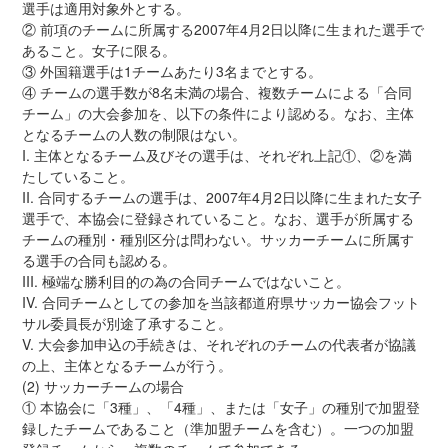
選手は適用対象外とする。
② 前項のチームに所属する2007年4月2日以降に生まれた選手で
あること。女子に限る。
③ 外国籍選手は1チームあたり3名までとする。
④ チームの選手数が8名未満の場合、複数チームによる「合同
チーム」の大会参加を、以下の条件により認める。なお、主体
となるチームの人数の制限はない。
I. 主体となるチーム及びその選手は、それぞれ上記①、②を満
たしていること。
II. 合同するチームの選手は、2007年4月2日以降に生まれた女子
選手で、本協会に登録されていること。なお、選手が所属する
チームの種別・種別区分は問わない。サッカーチームに所属す
る選手の合同も認める。
III. 極端な勝利目的の為の合同チームではないこと。
IV. 合同チームとしての参加を当該都道府県サッカー協会フット
サル委員長が別途了承すること。
V. 大会参加申込の手続きは、それぞれのチームの代表者が協議
の上、主体となるチームが行う。
(2) サッカーチームの場合
① 本協会に「3種」、「4種」、または「女子」の種別で加盟登
録したチームであること（準加盟チームを含む）。一つの加盟