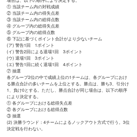
① 当該チーム内の対戦成績
② 当該チーム内の得失点差
③ 当該チーム内の総得点数
④ グループ内の総得失点差
⑤ グループ内の総得点数
⑥ 下記に基づくポイント合計がより少ないチーム
(ア) 警告1回 1ポイント
(イ) 警告2回による退場1回 3ポイント
(ウ) 退場1回 3ポイント
(エ) 警告1回に続く退場1回 4ポイント
⑦ 抽選
各グループ2位の中で成績上位の1チームは、各グループにおけ
る勝点合計の多いチームを上位とする。勝点は、勝ち3、引分け
1、負け0とする。ただし、勝点合計が同じ場合は、以下の順序
により決定する。
① 各グループにおける総得失点差
② 各グループにおける総得点数
③ 抽選
(2) 決勝ラウンド：4チームによるノックアウト方式で行う。3位
決定戦を行わない。