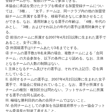
登録チームから、複数のチームで参加できる。
本協会に承認を受けたクラブを構成する加盟登録チームについ
ては、「3種」、「女子」チームは、同一クラブ内の他の加盟登
録チームに所属する選手を、移籍手続きなしに参加させること
ができる。なお、適用対象となる選手の年齢は、「4種」年代の
みとし、「3種」およびそれ以上の年代の選手は適用対象外とす
る。
② 前項のチームに所属する2007年4月2日以降に生まれた選手で
あること。女子に限る。
③ 外国籍選手は1チームあたり3名までとする。
④ チームの選手数が8名未満の場合、複数チームによる「合同
チーム」の大会参加を、以下の条件により認める。なお、主体
となるチームの人数の制限はない。
I. 主体となるチーム及びその選手は、それぞれ上記①、②を満
たしていること。
II. 合同するチームの選手は、2007年4月2日以降に生まれた女子
選手で、本協会に登録されていること。なお、選手が所属する
チームの種別・種別区分は問わない。フットサルチームに所属
する選手の合同も認める。
III. 極端な勝利目的の為の合同チームではないこと。
IV. 合同チームとしての参加を当該都道府県サッカー協会フット
サル委員長が別途了承すること。