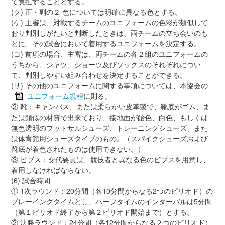
て負担することとする。
(ク) 正・副の２ 色については明確に異なる色とする。
(ケ) 主審は、対戦するチームのユニフォームの色彩が類似して
おり判別しがたいと判断したときは、両チームの立ち会いのも
とに、その試合において着用するユニフォームを決定する。
(コ) 前項の場合、主審は、両チームの各２組のユニフォームの
うちから、シャツ、ショーツ及びソックスのそれぞれについ
て、判別しやすい組み合わせを決定することができる。
(サ) その他のユニフォームに関する事項については、本協会の
ユニフォーム規程
に則る。
② 靴：キャンバス、または柔らかい皮革製で、靴底がゴム、ま
たは類似の材質で出来ており、接地面が飴色、白色、もしくは
無色透明のフットサルシューズ、トレーニングシューズ、また
は体育館用シューズタイプのもの。（スパイクシューズおよび
靴底が着色されたものは使用できない。）
③ ビブス：交代要員は、競技者と異なる色のビブスを用意し、
着用しなければならない。
(6) 試合時間
① 1次ラウンド：20分間（各10分間からなる2つのピリオド）の
プレーイングタイムとし、ハーフタイムのインターバルは5分間
（第１ピリオド終了から第２ピリオド開始まで）とする。
② 決勝ラウンド：24分間（各12分間からなる２つのピリオド）