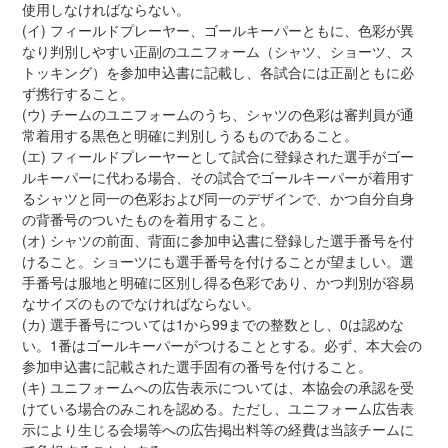
使用しなければならない。
(イ) フィールドプレーヤー、ゴールキーパーともに、色彩が異
なり判別しやすい正副のユニフォーム（シャツ、ショーツ、ス
トッキング）を参加申込書に記載し、各試合には正副ともに必
ず携行すること。
(ウ) チームのユニフォームのうち、シャツの色彩は審判員が通
常着用する黒色と明確に判別しうるものであること。
(エ) フィールドプレーヤーとして試合に登録された選手がゴー
ルキーパーに代わる場合、その試合でゴールキーパーが着用す
るシャツと同一の色彩および同一のデザインで、かつ自分自身
の背番号のついたものを着用すること。
(オ) シャツの前面、背面に参加申込書に登録した選手番号を付
けること。ショーツにも選手番号を付けることが望ましい。選
手番号は服地と明確に区別し得る色彩であり、かつ判別が容易
なサイズのものでなければならない。
(カ) 選手番号については1から99までの整数とし、0は認めな
い。1番はゴールキーパーがつけることとする。必ず、本大会の
参加申込書に記載された選手固有の番号を付けること。
(キ) ユニフォームへの広告表示については、本協会の承認を受
けている場合のみこれを認める。ただし、ユニフォーム広告表
示により生じる会場等への広告掲出料等の経費は当該チームに