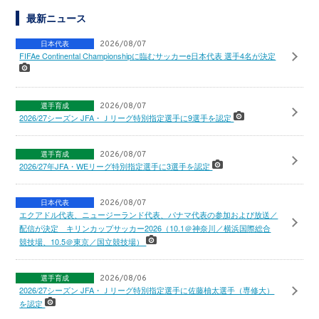
最新ニュース
日本代表
2026/08/07
FIFAe Continental Championshipに臨むサッカーe日本代表 選手4名が決定
選手育成
2026/08/07
2026/27シーズン JFA・Ｊリーグ特別指定選手に9選手を認定
選手育成
2026/08/07
2026/27年JFA・WEリーグ特別指定選手に3選手を認定
日本代表
2026/08/07
エクアドル代表、ニュージーランド代表、パナマ代表の参加および放送／
配信が決定 キリンカップサッカー2026（10.1＠神奈川／横浜国際総合
競技場、10.5＠東京／国立競技場）
選手育成
2026/08/06
2026/27シーズン JFA・Ｊリーグ特別指定選手に佐藤柚太選手（専修大）
を認定