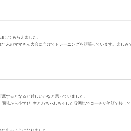
参加してもら
えました。
は年末のママ
さん大会に向けてトレーニングを頑張っています。楽しみ
所属するとなると難しいかなと思っていました。
、
園児から小学1年生とわちゃわちゃした雰囲気でコーチが笑顔で接
して
会に出るようになりました。