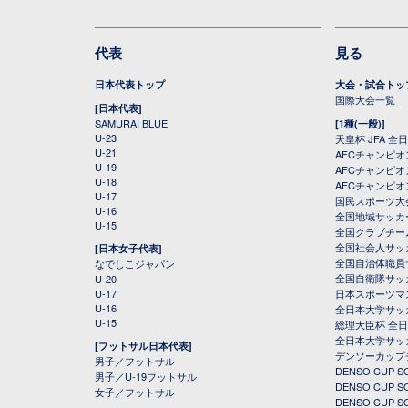
代表
見る
日本代表トップ
大会・試合トッ
国際大会一覧
[日本代表]
SAMURAI BLUE
[1種(一般)]
U-23
天皇杯 JFA 
U-21
AFCチャンピ
U-19
AFCチャンピオン
U-18
AFCチャンピオ
U-17
国民スポーツ大
U-16
全国地域サッカ
U-15
全国クラブチー
全国社会人サッ
[日本女子代表]
全国自治体職員
なでしこジャパン
全国自衛隊サッ
U-20
U-17
日本スポーツマ
U-16
全日本大学サッ
U-15
総理大臣杯 全
全日本大学サッ
[フットサル日本代表]
デンソーカップ
男子／フットサル
DENSO CUP
男子／U-19フットサル
DENSO CUP
女子／フットサル
DENSO CUP