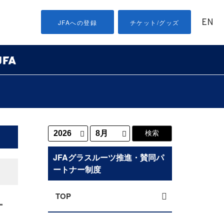
EN
JFAへの登録
チケット/グッズ
JFAグラスルーツ推進・賛同パ
ートナー制度
TOP
-