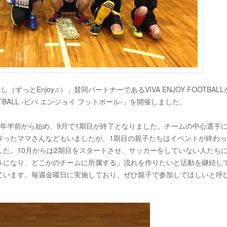
っとEnjoy♫）」賛同パートナーであるVIVA ENJOY FOOTBALL
OTBALL -ビバ エンジョイ フットボール-」を開催しました。
年半前から始め、9月で1期目が終了となりました。チームの中心選手
作ったママさんなどもいましたが、1期目の親子たちはイベントが終わ
した。10月からは2期目をスタートさせ、サッカーをしていない人たち
きになり、
どこかのチームに所属する」流れを作りたいと活動を継続し
ています。毎週金曜日に実施しており、ぜひ親子で参加してほしいと呼