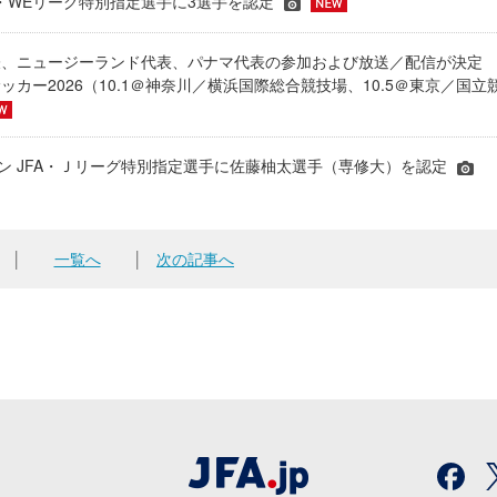
JFA・WEリーグ特別指定選手に3選手を認定
表、ニュージーランド代表、パナマ代表の参加および放送／配信が決
ッカー2026（10.1＠神奈川／横浜国際総合競技場、10.5＠東京／国立
シーズン JFA・Ｊリーグ特別指定選手に佐藤柚太選手（専修大）を認定
│
一覧へ
│
次の記事へ