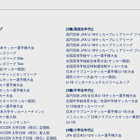
プ
[2種(高校生年代)]
高円宮杯 JFA U-18サッカープレミアリーグ フ
高円宮杯 JFA U-18サッカープレミアリーグ
高円宮杯 JFA U-18サッカープリンスリーグ
全日本サッカー選手権大会
高円宮杯 JFA U-18サッカープレミアリーグ プ
オンズリーグ
全国高等学校サッカー選手権大会
ズリーグ Elite
全国高等学校総合体育大会(サッカー競技)
ンズリーグ Two
全国高等学校定時制通信制サッカー大会
会(サッカー競技)
日本クラブユースサッカー選手権(U-18)大会
ーチャンピオンズリーグ
国民スポーツ大会(サッカー競技)
ムサッカー選手権大会
U-16 インターナショナルドリームカップ
カー選手権大会
サッカー選手権大会
[3種(中学生年代)]
カー大会
高円宮杯 JFA 全日本U-15サッカー選手権大会
スターズ(サッカー競技)
全国中学校体育大会／全国中学校サッカー大会
カー選手権大会
U-13地域サッカーリーグ
日本大学サッカートーナメント
日本クラブユースサッカー選手権(U-15)大会
カー新人戦
メニコンカップ 日本クラブユースサッカー東西
チャレンジサッカー
(U-15)
 SOCCER 大学日韓（韓日）定期戦
[4種(小学生年代)]
 SOCCER 大学日韓（韓日）新人戦
JFA 全日本U-12サッカー選手権大会
 SOCCER 大学女子日韓（韓日）定期戦