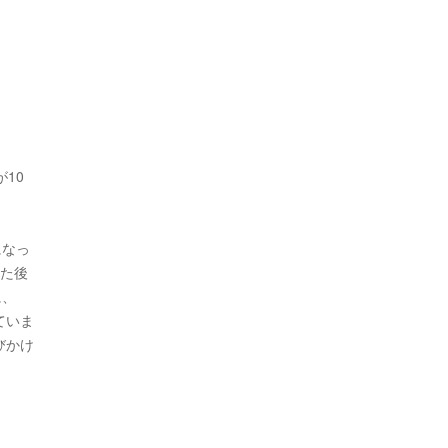
が10
になっ
った後
に、
ていま
びかけ