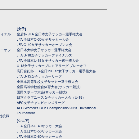
[女子]
ァイナル
皇后杯 JFA 全日本女子サッカー選手権大会
JFA 全日本O-30女子サッカー大会
JFA O-40女子サッカーオープン大会
レーオフ
全日本大学女子サッカー選手権大会
JFA U-18女子サッカーファイナルズ
JFA 全日本U-18女子サッカー選手権大会
U-18女子サッカープレミアリーグ プレーオフ
高円宮妃杯 JFA全日本U-15女子サッカー選手権大会
JFA U-15女子サッカーリーグ
全日本高等学校女子サッカー選手権大会
全国高等学校総合体育大会(サッカー競技)
国民スポーツ大会(サッカー競技)
日本クラブユース女子サッカー大会（U-18）
AFC女子チャンピオンズリーグ
AFC Women's Club Championship 2023 - Invitational
Tournament
対抗戦
[シニア]
JFA 全日本O-40サッカー大会
JFA 全日本O-50サッカー大会
JFA 全日本O-60サッカー大会