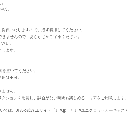
ん。
m程度。
ご提供いたしますので、必ず着用してください。
応できませんので、あらかじめご了承ください。
ださい。
とします。
者を置いてください。
使用は不可。
きません。
ラクションを用意し、試合がない時間も楽しめるエリアをご用意します
は、JFA公式WEBサイト「JFA.jp」とJFAユニクロサッカーキッズ