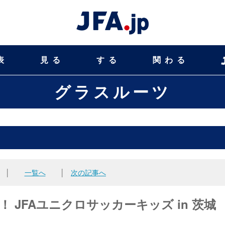
表
見る
する
関わる
グラスルーツ
│
一覧へ
│
次の記事へ
！ JFAユニクロサッカーキッズ in 茨城