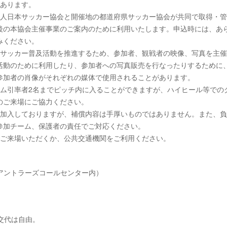
があります。
法人日本サッカー協会と開催地の都道府県サッカー協会が共同で取得・
後の本協会主催事業のご案内のために利用いたします。申込時には、あ
みください。
のサッカー普及活動を推進するため、参加者、観戦者の映像、写真を主
活動のために利用したり、参加者への写真販売を行なったりするために
参加者の肖像がそれぞれの媒体で使用されることがあります。
ーム引率者2名までピッチ内に入ることができますが、ハイヒール等での
のご来場にご協力ください。
に加入しておりますが、補償内容は手厚いものではありません。また、
参加チーム、保護者の責任でご対応ください。
でご来場いただくか、公共交通機関をご利用ください。
島アントラーズコールセンター内）
交代は自由。