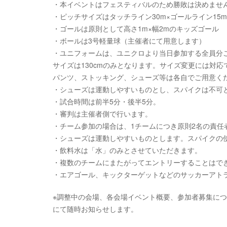
・本イベントはフェスティバルのため勝敗は決めませ
・ピッチサイズはタッチライン30m×ゴールライン15
・ゴールは原則として高さ1m×幅2mのキッズゴール
・ボールは3号軽量球（主催者にて用意します）
・ユニフォームは、ユニクロより当日参加する全員分
サイズは130cmのみとなります。サイズ変更には対
パンツ、ストッキング、シューズ等は各自でご用意く
・シューズは運動しやすいものとし、スパイクは不可
・試合時間は前半5分・後半5分。
・審判は主催者側で行います。
・チーム参加の場合は、1チームにつき原則2名の責任
・シューズは運動しやすいものとします。スパイクの
・飲料水は「水」のみとさせていただきます。
・複数のチームにまたがってエントリーすることはで
・エアゴール、キックターゲットなどのサッカーアト
※調整中の会場、各会場イベント概要、参加者募集について
にて随時お知らせします。