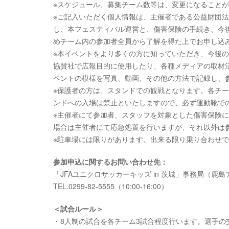
※スケジュール、募集チーム数等は、変更になること
※ご記入いただく個人情報は、主催者である公益財団
し、本フェスティバル運営と、傷害保険の手続き、今
めチーム内の参加者全員から了解を得た上でお申し込
※本イベントをより多くの方に知っていただき、今後
協賛社で広報目的に使用したり、各種メディアの取材
ベントの模様を写真、動画、その他の方法で記録し、
※保護者の方は、スタンドでの観戦となります。各チ
ンドへの入場は禁止といたしますので、必ず運動靴で
※主催者にて参加者、スタッフを対象とした傷害保険
場合は主催者にて応急処置を行いますが、それ以外は
※駐車場には限りがあります。出来る限り乗り合わせ
参加申込に関するお問い合わせ先：
「JFAユニクロサッカーキッズ in 茨城」事務局（鹿
TEL.0299-82-5555（10:00-16:00）
＜試合ルール＞
・8人制の試合を各チーム3試合程度行います。選手の