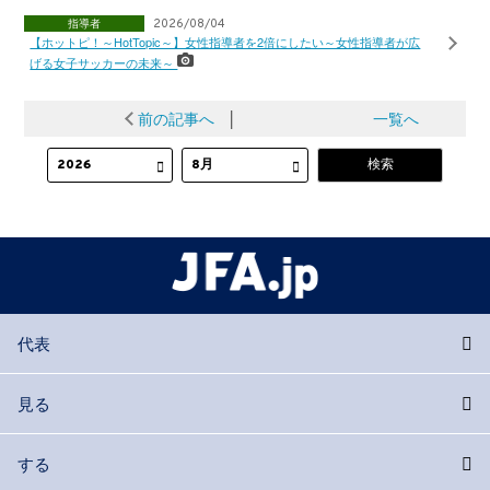
指導者
2026/08/04
【ホットピ！～HotTopic～】女性指導者を2倍にしたい～女性指導者が広
げる女子サッカーの未来～
前の記事へ
│
一覧へ
代表
見る
する