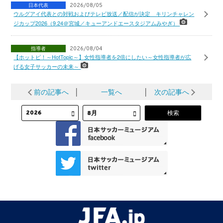
日本代表
2026/08/05
ウルグアイ代表との対戦およびテレビ放送／配信が決定 キリンチャレン
ジカップ2026（9.24＠宮城／キューアンドエースタジアムみやぎ）
指導者
2026/08/04
【ホットピ！～HotTopic～】女性指導者を2倍にしたい～女性指導者が広
げる女子サッカーの未来～
前の記事へ
│
一覧へ
│
次の記事へ