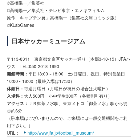
©高橋陽一／集英社
©高橋陽一／集英社・テレビ東京・エノキフィルム
原作「キャプテン翼」高橋陽一（集英社文庫コミック版）
©KLabGames
日本サッカーミュージアム
〒113-8311 東京都文京区サッカー通り（本郷3-10-15）JFAハ
ウス TEL:050-2018-1990
開館時間：
平日13:00～18:00 土/日曜日、祝日、特別営業日
10:00～18:00（最終入場は17:30）
休館日：
毎週月曜日（月曜日が祝日の場合は火曜日）
入場料：
大人500円 小中学生300円（各種割引有り）
アクセス：
ＪＲ御茶ノ水駅、東京メトロ「御茶ノ水」駅から徒
歩約6分
（駐車場はございませんので、ご来場には一般交通機関をご利
用下さい。）
URL：
http://www.jfa.jp/football_museum/